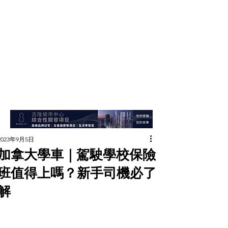
2023年9月5日
加拿大學車｜駕駛學校保險
班值得上嗎？新手司機必了
解