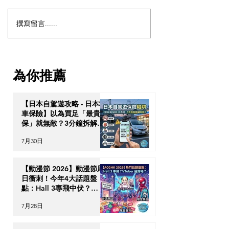
撰寫留言......
移民加拿大 Halifax ｜溫哥
加拿大生活｜在
華、多倫多以外的好選
生孩子：沒有健
擇？沿海城市哈利法克斯
（OHIP）、非
簡介
費獲得助產士服
為你推薦
【日本自駕遊攻略 - 日本租
車保險】以為買足「最貴全
保」就無敵？3分鐘拆解
CDW與NOC分別＋5大即
7月30日
時破保陷阱
【動漫節 2026】動漫節尾
日衝刺！今年4大話題盤
點：Hall 3專飛中伏？
VTuber逼爆場？
7月28日