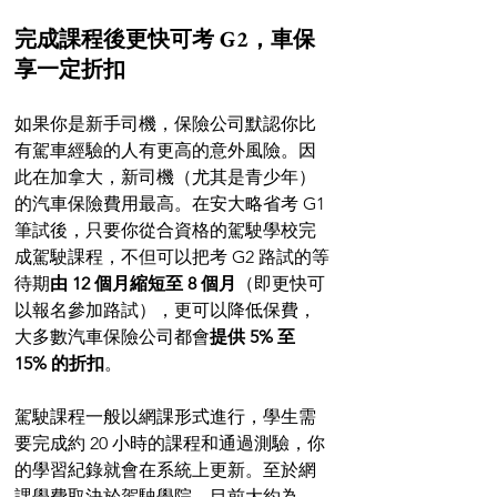
完成課程後更快可考 G2，車保
享一定折扣
如果你是新手司機，保險公司默認你比
有駕車經驗的人有更高的意外風險。因
此在加拿大，新司機（尤其是青少年）
的汽車保險費用最高。在安大略省考 G1 
筆試後，只要你從合資格的駕駛學校完
成駕駛課程，不但可以把考 G2 路試的等
待期
由 12 個月縮短至 8 個月
（即更快可
以報名參加路試），更可以降低保費，
大多數汽車保險公司都會
提供 5% 至 
15% 的折扣
。
駕駛課程一般以網課形式進行，學生需
要完成約 20 小時的課程和通過測驗，你
的學習紀錄就會在系統上更新。至於網
課學費取決於駕駛學院，目前大約為 