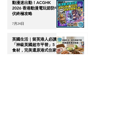
動漫迷出動！ACGHK
2026 香港動漫電玩節防中
伏終極攻略
7月24日
英國生活｜留英港人必讀！
「神級英國超市平替」5 大
食材，完美還原港式住家飯
7月23日
【海外升學】英國物理治療
(Physiotherapy) 全攻略：
DSE收生要求、揀校貼士及
回港執業指南
7月21日
【加拿大移民租樓】無
Credit、無 Job Letter 點
算好？新移民「包裝」自己
的 4 大搶 Offer 軟實力策