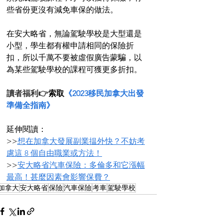
些省份更沒有減免車保的做法。
在安大略省，無論駕駛學校是大型還是
小型，學生都有權申請相同的保險折
扣，所以千萬不要被虛假廣告蒙騙，以
為某些駕駛學校的課程可獲更多折扣。
讀者福利👉
索取
《2023移民加拿大出發
準備全指南》
延伸閱讀：
>>
想在加拿大發展副業揾外快？不妨考
慮這 8 個自由職業或方法！
>>
安大略省汽車保險：多倫多和它漲幅
最高！甚麼因素會影響保費？
加拿大
安大略省
保險
汽車保險
考車
駕駛學校