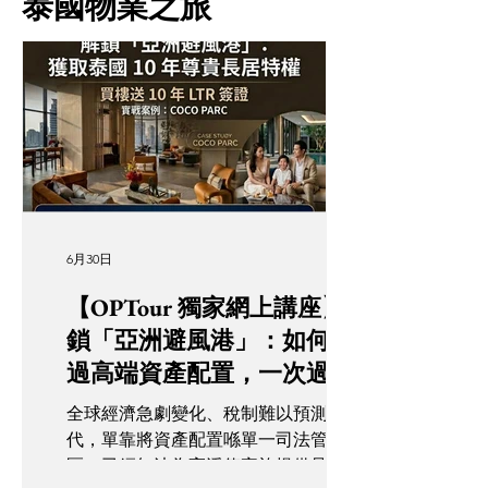
泰國物業之旅
6月30日
【OPTour 獨家網上講座】解
鎖「亞洲避風港」：如何透
過高端資產配置，一次過獲
取泰國 10 年尊貴長居特權？
全球經濟急劇變化、稅制難以預測嘅年
代，單靠將資產配置喺單一司法管轄
區，已經無法為高淨值家族提供足夠嘅