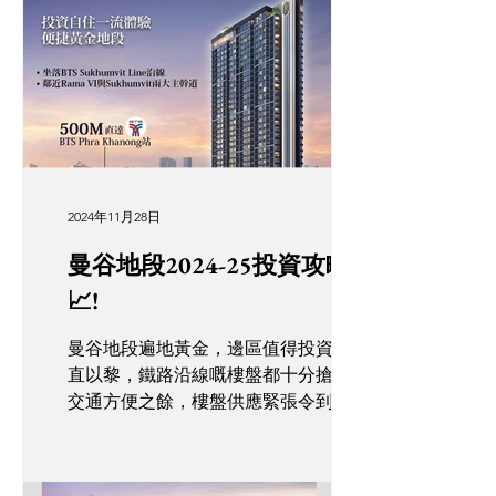
聞名，深受外籍人士及本地居民歡迎，
充斥著濃厚的國際化氛圍。喜歡居於多
元活力的區域，享受舒適便...
2024年11月28日
曼谷地段2024-25投資攻略
📈!
曼谷地段遍地黃金，邊區值得投資? 一
直以黎，鐵路沿線嘅樓盤都十分搶手,
交通方便之餘，樓盤供應緊張令到樓價
keep 住向上升🔥! 其中Origin
Residences Sukhumvi位於Rama4黃金
地段，搶手程度可見一斑🤩! 距離 BTS