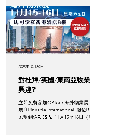
富保值提供巨大優勢。 盡享頂級生活：
forms.gle/iLwHbVdCWXMq8yxj7 屆時
無縫連接泰國世界級醫療保健設施、頂
各個物業專家雲集，為你一次過解答所
尖國際學校，以及尊屬嘅奢華禮賓服務
有疑問‼️ 📡 立即參加Hotel 101 Global
網絡。 但到底 LTR 簽證嘅確實資產門檻
的 🏨全球酒店投資機遇講座 ⏰ 講座時
係幾多？點樣可以喺曼谷絕對
間： 11月15號（星期六） 下午4:00pm
仲等❓立即登記免費參加👉🏻https://
forms.gle/iLwHbVdCWXMq8yxj7 *出席
展覽可得到紀念品乙份，先到先得，送
完即止 【第一屆OPTour 海外物業展】
2025年10月30日
📆 11月15至16日（星期六及星期日）
⏰上午11點至下午6 點 地點：尖沙咀海
對杜拜/英國/東南亞物業有
港城馬可孛羅香港酒店6樓
興趣❓
立即免費參加OPTour 海外物業展，參
展商Pinnacle International (攤位B1）可
以幫到你🫰🏻 📆 11月15至16日（星期
六及星期日） ⏰上午11點至下午6 點 地
點：尖沙咀海港城馬可孛羅香港酒店6