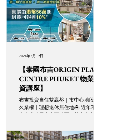
地區： Ratchathewi Ratchathewi 位於曼
谷市中心，地理位置優越，連接機場鐵
路及多個...
2024年7月19日
【泰國布吉ORIGIN PLACE
CENTRE PHUKET 物業投
資講座】
布吉投資自住雙贏盤｜市中心地段｜永
久業權｜理想退休居住地🏝️ 近年不少港
人考慮移居東南亞地區。其中布吉因其
低物價、低成本投資機會、熱情好客友
善的社區等優勢成為不少人退休移居理
想居住地。 泰國物業長期升值，布吉房