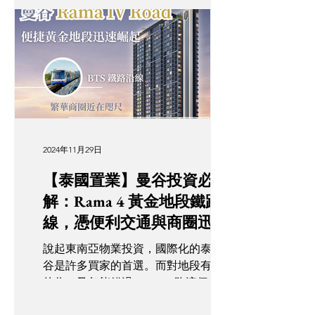
樓 🫰🏻誠邀你免費參加, 立即登記👉🏻
https://
forms.gle/eJn6rXW3Hu1fR9YZ9 屆時各
個物業專家雲集，為你一次過解答所有
疑問‼️ 📡 立即參加Pinnacle
International 的 🇬🇧英國物業講座 🇦🇪
杜拜物業講座 東南亞物業講座 ⏰ 講座
時間： 11月15號（星期六） 下午
2:00pm 仲等❓立即登記免費參加👉🏻
2024年11月29日
https://
【泰國置業】曼谷投資必了
forms.gle/eJn6rXW3Hu1fR9YZ9 *出席
展覽可得到紀念品乙份，先到先得，送
解：Rama 4 黃金地段鐵路沿
完即止 【第一屆OPTour 海外物業展】
線，憑便利交通與商圈迅速
📆 11月15至16日（星期六及星期日）
崛起！
⏰上午11點至下午6 點 地點：尖沙咀海
說起東南亞物業投資，國際化的泰國曼
港城馬可孛羅香港酒店6樓
谷是許多買家的首選。而對地段有要求
的你，又怎能錯過 Rama 4 路這個炙手
可熱的黃金地段？在政府與商家攜手推