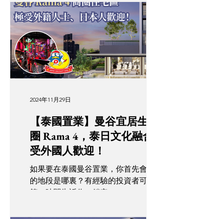
動下，這條大道已迅速崛起，結合了商
業、交通及生活便利性，無論是投資或
自住都一流。今次和大家了解一下這區
的交通優勢，為下一個置業目標...
2024年11月29日
【泰國置業】曼谷宜居生活
圈 Rama 4，泰日文化融合極
受外國人歡迎！
如果要在泰國曼谷置業，你首先會想到
的地段是哪裏？有經驗的投資者可能會
第一時間告訴你：鎖定 Rama 4 Road 這
個核心地區！這裏匯集了大型購物商
場、夜市與高檔住宅，以便利生活圈而