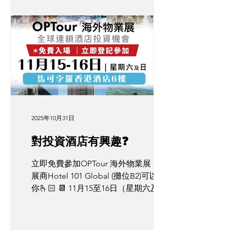
安全保障。近年，越來越多亞洲頂尖投
資者同企業家將目光轉向泰國，將其視
為終極嘅第二家園同跨代財富避風港。
最關鍵嘅問題係：點樣先可以喺配置頂
級海外房地產嘅同時，為全家人鎖定一
個極具價值、可以長遠安居嘅居留身
分？ ✈️ 泰國頂級 LTR 簽證：超越一般
居留選項，通往頂級圈層生活嘅入場券
泰國政府為咗吸引全球財富而推出嘅
「長期居留 (LTR) 簽證」，被廣泛認可
2025年10月31日
為目前亞洲最具吸引力嘅投資移民項目
之一。只要投資符合資格嘅泰國頂級房
對投資酒店有興趣❓
地產，申請人即可為自己及直系親屬解
鎖尊貴嘅 10 年居留特權。 擁有 LTR 簽
立即免費參加OPTour 海外物業展，參
證，你將享有一系列遠超一般投資選項
展商Hotel 101 Global (攤位B2)可以幫到
嘅頂級特權： 無縫出入境體驗： 飛抵
你🫰🏻 📆 11月15至16日（星期六及星
泰國時專享 VIP 特快通道，體驗行政級
期日） ⏰上午11點至下午6 點 地點：尖
過關待遇。 稅務優化與規劃： 獲取獨
沙咀海港城馬可孛羅香港酒店6樓 🫰🏻
特且合法嘅稅務架構與優化方案，為財
誠邀你免費參加, 立即登記👉🏻https://