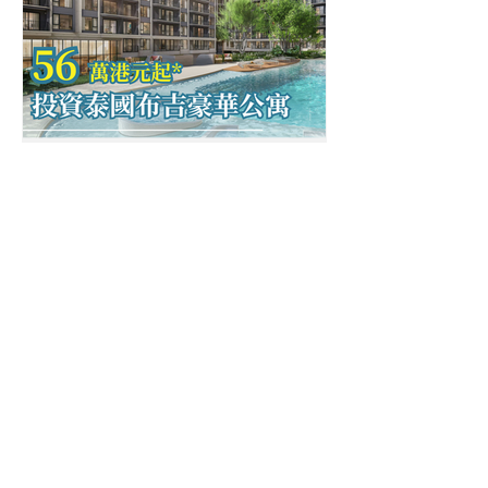
地產物業回報相比曼谷更可觀且彈性!...
2024年7月18日
泰國置業｜56 萬港元起投資
布吉豪華公寓！步行 2 分鐘
即至島上最大商場，極具增
值潛力
熱愛享受陽光與海灘，布吉當然是泰國
旅遊的首選，但其實它不僅是國際熱門
度假勝地，更擁有潛力可觀的房地產市
場，說不定是你下個置業安居地。今篇
文章 OPTour 會分析布吉買樓的優勢，
更會帶大家了解自住投資皆宜的豪華公