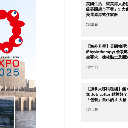
英國生活｜留英港人必
級英國超市平替」5 大
美還原港式住家飯
7月23日
【海外升學】英國物理
(Physiotherapy) 全
生要求、揀校貼士及回
南
7月21日
【加拿大移民租樓】無 Cr
無 Job Letter 點算
「包裝」自己的 4 大搶 O
實力策略
7月17日