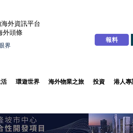
的海外資訊平台
r海外頭條
報料
眼界
生活
環遊世界
海外物業之旅
投資
港人專