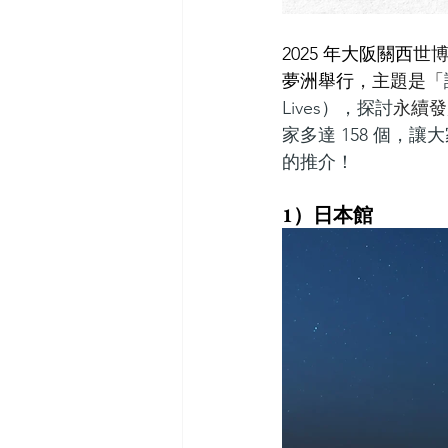
2025 年大阪關西
世博
夢洲舉行
，主題是「
Lives），探討
永續發
家多達 158 個，
的推介！
1）日本館