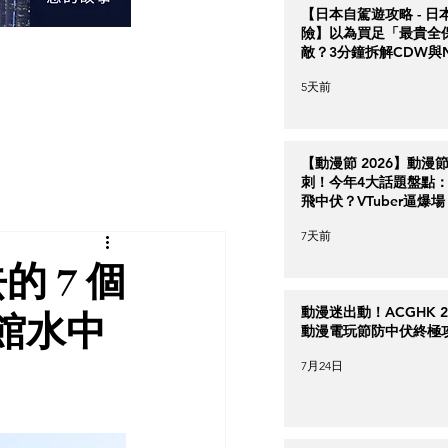
【日本自駕遊攻略 - 日
險】以為買足「最貴全
敵？3分鐘拆解CDW與
＋5大即時破保陷阱
5天前
【動漫節 2026】動漫
刺！今年4大話題盤點：Ha
飛中伏？VTuber逼爆場
7天前
的 7 個
動漫迷出動！ACGHK 2
館水中
動漫電玩節防中伏終極
7月24日