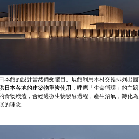
日本館的設計當然備受矚目。展館
利用木材交錯排列出圓
供日本各地的建築物重複使用，
呼應
「生命循環」的主題
的食物殘渣，會經過微生物發酵過程，產生沼氣，轉化為
展的理念。