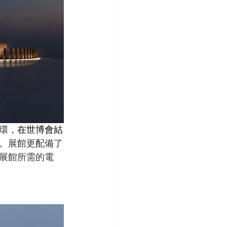
環，
在世博會結
。展館更配備了
展館所需的電