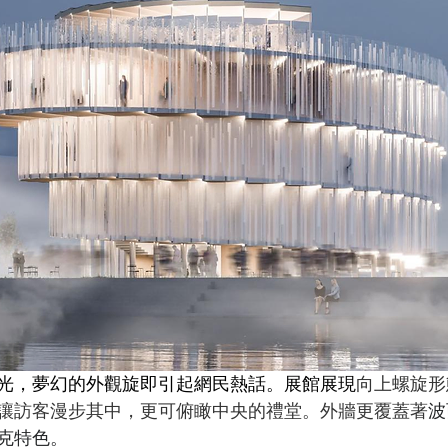
光，夢幻的外觀旋即引起網民熱話。展館展現
向上螺旋形
讓訪客漫步其中，更可俯瞰中央的禮堂。外牆更覆蓋著
波
克特色。