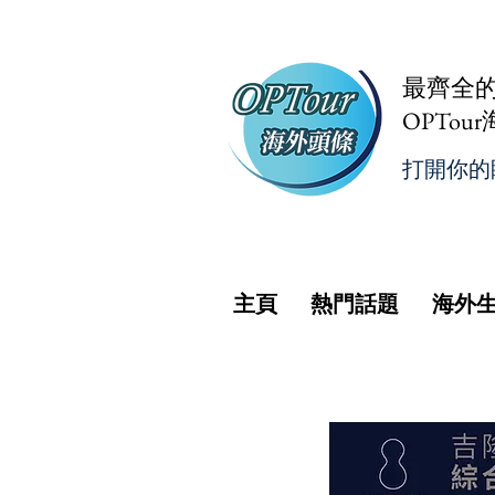
最齊全
OPTou
打開你的
主頁
熱門話題
海外