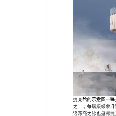
捷克館的示意圖一曝
之上，每層緩緩攀升
透漂亮之餘也盡顯捷