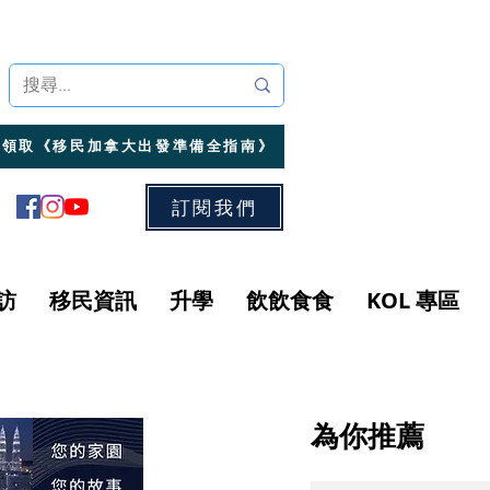
領取《移民加拿大出發準備全指南》
訂閱我們
訪
移民資訊
升學
飲飲食食
KOL 專區
為你推薦