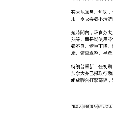
芬太尼
無臭、無味，
用，令吸毒者不清楚
短時間內，吸食芬太
熱等。而長期使用芬
養不良、體重下降、
產、體重過輕、早產
特朗普重新上任初期
加拿大亦已採取行動
組成聯合打擊部隊，
加拿大
美國
毒品
關稅
芬太