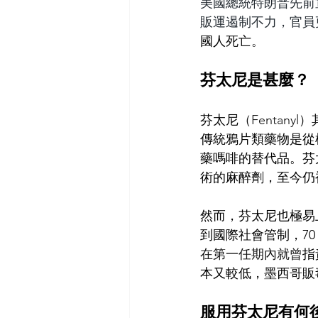
美國總統特朗普先前
販運遏制不力，官員
國人
死亡。
芬太尼是甚麼？
芬太尼
（Fentanyl
傳統鴉片類藥物是從
藥嗎啡的替代品。芬
術的麻醉劑，至今仍
然而，芬太尼也極易
到國際社會管制，7
在第一任期內就曾
指
本又較低，墨西哥販
服用芬太尼有何