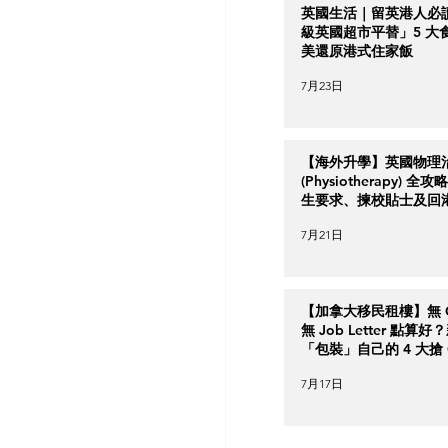
英國生活｜留英港人必
級英國超市平替」5 大
美還原港式住家飯
7月23日
【海外升學】英國物理
(Physiotherapy) 全
生要求、揀校貼士及回
南
7月21日
【加拿大移民租樓】無 Cr
無 Job Letter 點算
「包裝」自己的 4 大搶 O
實力策略
7月17日