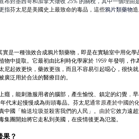
宣布對墨西哥和加拿大徵收 25% 的關稅，其中一個理由
更指
芬太尼是美國史上最致命的毒品，這些
鴉片類藥物
造
）其實是
一種強效合成鴉片類藥物，即是在實驗室中用化學
植物中提取。它
最初由比利時化學家於 1959 年發明，
作
太尼起效更快，藥效更強，而且不容易引起噁心，很快就
被廣泛用於合法的醫療目的。
上癮，能
刺激服用者的腦部，產生愉悅、鎮定的幻覺
，
早
0 年代末起慢慢成為街頭毒品。芬太尼
通常原產於中國的
責中國
「輸送垃圾並殺害我們的人民」。
由於它
效力遠超
毒集團開始將它走私到美國，在疫情後更為氾濫。
後果？