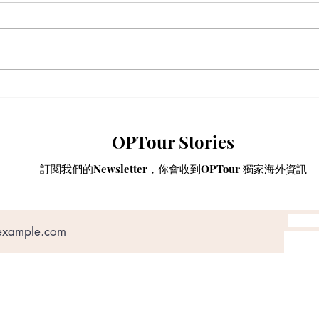
【動漫節 2026】動漫節尾日
動漫
衝刺！今年4大話題盤點：Hall
香港
3專飛中伏？VTuber逼爆場？
略
OPTour Stories
訂閱我們的Newsletter，你會收到OPTour 獨家海外資訊