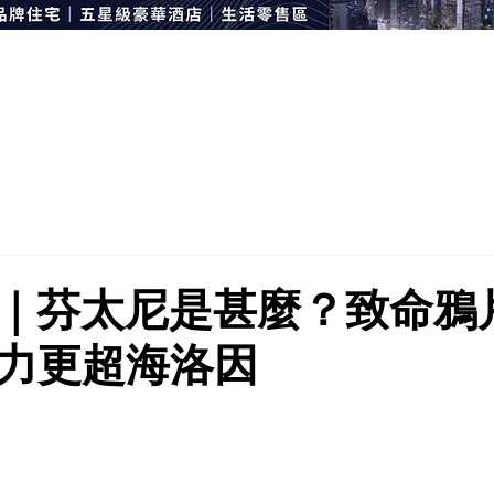
｜芬太尼是甚麼？致命鴉
力更超海洛因