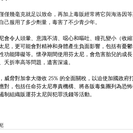
僅僅幾毫克就足以致命，再加上毒販經常將
它
與海洛因等
自己服用了多少劑量，毒害了不少青少年。
尼會令人頭暈、意識不清、噁心和嘔吐、瞳孔變小（收縮
太尼，更可能會對精神和身體產生負面影響，包括有憂鬱
性功能障礙等。懷孕期間使用芬太尼，會危害胎兒的成長
、夭折率高等問題，遺害深遠。
，威脅對加拿大徵收 25% 的全面關稅，以迫使加國政府
應對，包括任命芬太尼專責機構、將各販毒集團列為恐怖
遏制組織販運芬太尼與犯罪洗錢等活動。
尼