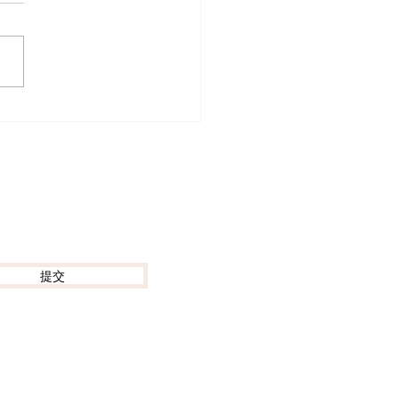
迷出動！ACGHK 2026
動漫電玩節防中伏終極攻
提交