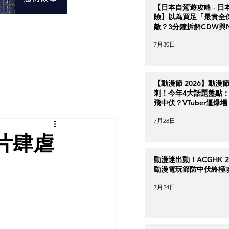
【日本自駕遊攻略 - 日
險】以為買足「最貴全
敵？3分鐘拆解CDW與
＋5大即時破保陷阱
7月30日
【動漫節 2026】動漫
刺！今年4大話題盤點：Ha
飛中伏？VTuber逼爆場
7月28日
片肆虐
動漫迷出動！ACGHK 2
動漫電玩節防中伏終極
7月24日