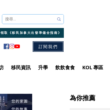
領取《移民加拿大出發準備全指南》
訂閱我們
訪
移民資訊
升學
飲飲食食
KOL 專區
為你推薦