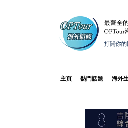
最齊全
OPTou
打開你的
主頁
熱門話題
海外