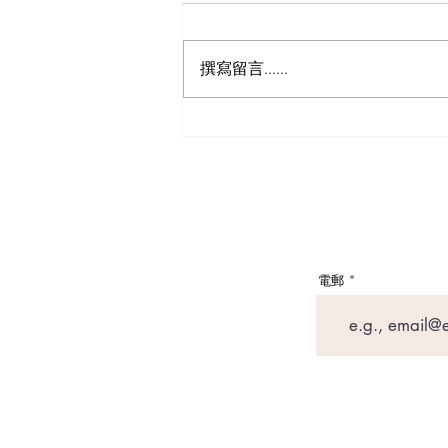
撰寫留言......
【日本自駕遊攻略 - 日本租車
保險】以為買足「最貴全保」
就無敵？3分鐘拆解CDW與
NOC分別＋5大即時破保陷阱
電郵