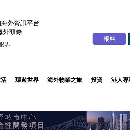
的海外資訊平台
r海外頭條
報料
眼界
生活
環遊世界
海外物業之旅
投資
港人專