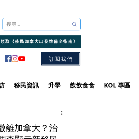
領取《移民加拿大出發準備全指南》
訂閱我們
訪
移民資訊
升學
飲飲食食
KOL 專區
撤離加拿大？治