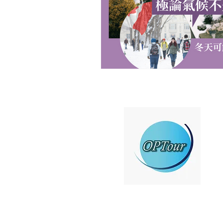
關
​立
聯
廣