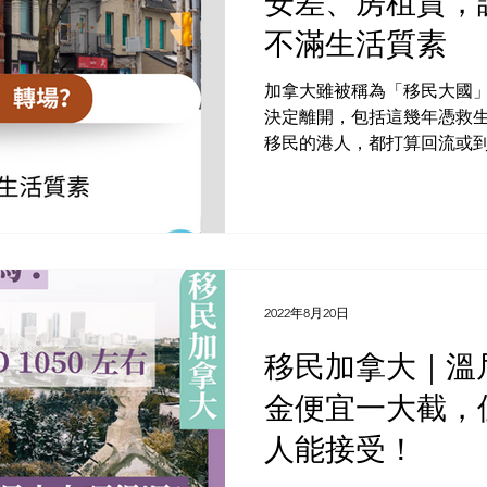
安差、房租貴，
不滿生活質素
加拿大雖被稱為「移民大國
決定離開，包括這幾年憑救生艇計劃 S
移民的港人，都打算回流或
查顯示，新移民在抵加後面
生活質量衰退和治安變差等，
2022年8月20日
移民加拿大｜溫
金便宜一大截，
人能接受！