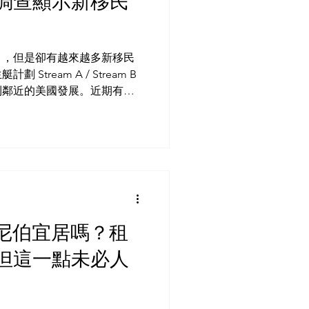
調查顯示新移民
」，但是卻有越來越多新移民
tream A / Stream B
到鄰近的美國發展。近期有調
臨諸多挑戰，包括經濟困境、
不知道你又有沒有感受到？...
尼伯宜居嗎？租
但這一點未必人