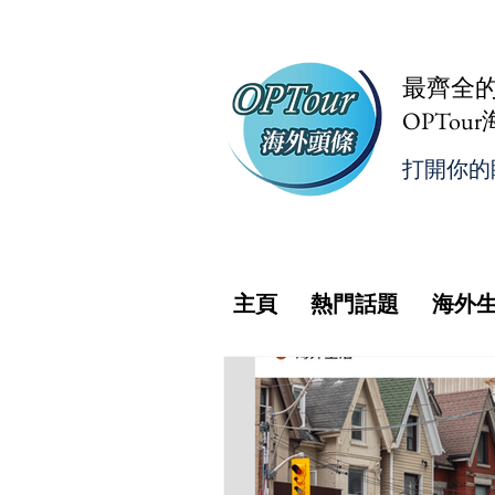
最齊全
OPTou
打開你的
主頁
熱門話題
海外