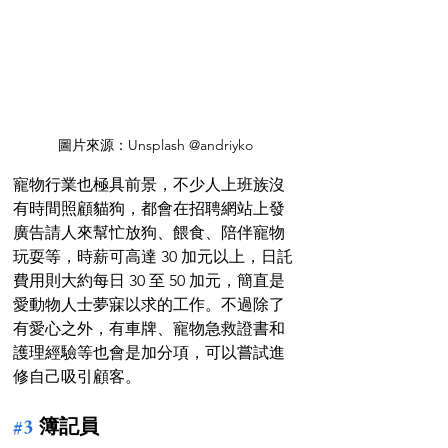
圖片來源：Unsplash @andriyko
寵物行業也極具前景，不少人上班族沒
有時間照顧貓狗，都會在招聘網站上發
廣告請人來幫忙放狗、餵食、陪伴寵物
玩耍等，時薪可高達 30 加元以上，日託
費用則大約每日 30 至 50 加元，簡直是
愛動物人士夢寐以求的工作。不過除了
有愛心之外，有車牌、寵物急救證書和
護理經驗等也會是加分項，可以嘗試進
修自己吸引顧客。
#3
 簿記員