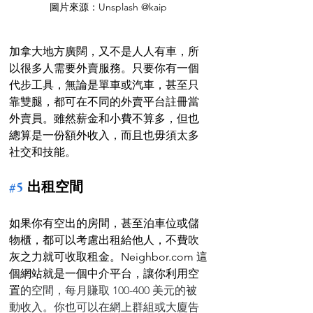
圖片來源：Unsplash @kaip
加拿大地方廣闊，又不是人人有車，所
以很多人需要外賣服務。只要你有一個
代步工具，無論是單車或汽車，甚至只
靠雙腿，都可在不同的外賣平台註冊當
外賣員。雖然薪金和小費不算多，但也
總算是一份額外收入，而且也毋須太多
社交和技能。
#5
 出租空間
如果你有空出的房間，甚至泊車位或儲
物櫃，都可以考慮出租給他人，不費吹
灰之力就可收取租金。Neighbor.com 這
個網站就是一個中介平台，讓你利用空
置
的空間，每月賺取 100-400 美元的被
動收入。你也可以在網上群組或大廈告