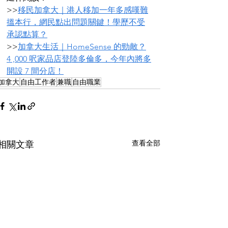
>>
移民加拿大｜港人移加一年多感嘆難
搵本行，網民點出問題關鍵！學歷不受
承認點算？
>>
加拿大生活｜HomeSense 的勁敵？
4 ,000 呎家品店登陸多倫多，今年內將多
開設 7 間分店！
加拿大
自由工作者
兼職
自由職業
查看全部
相關文章