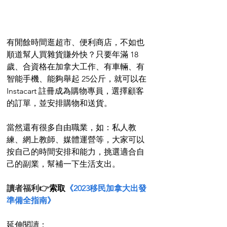
有閒餘時間逛超市、便利商店，不如也
順道幫人買雜貨賺外快？只要年滿 18 
歲、合資格在加拿大工作、有車輛、有
智能手機、能夠舉起 25公斤，就可以在 
Instacart 註冊成為購物專員，選擇顧客
的訂單，並安排購物和送貨。
當然還有很多自由職業，如：私人教
練、網上教師、媒體運營等，大家可以
按自己的時間安排和能力，挑選適合自
己的副業，幫補一下生活支出。
讀者福利👉
索取
《2023移民加拿大出發
準備全指南》
延伸閱讀：