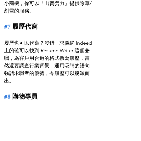
小商機，你可以「出賣勞力」提供除草/
剷雪的服務。
#7
 履歷代寫
履歷也可以代寫？沒錯，求職網 Indeed 
上的確可以找到 Résumé Writer 這個兼
職，為客戶用合適的格式撰寫履歷，當
然還要調查行業背景，運用吸睛的語句
強調求職者的優勢，令履歷可以脫穎而
出。
#8
 購物專員