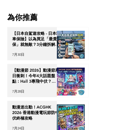
港」：泰國 10 年尊貴長居
何透過高端資產
簽證與跨代財富傳承戰略
次過獲取泰國 10
為你推薦
居特權？
【日本自駕遊攻略 - 日本租
車保險】以為買足「最貴全
保」就無敵？3分鐘拆解
CDW與NOC分別＋5大即
7月30日
時破保陷阱
【動漫節 2026】動漫節尾
日衝刺！今年4大話題盤
點：Hall 3專飛中伏？
VTuber逼爆場？
7月28日
動漫迷出動！ACGHK
2026 香港動漫電玩節防中
伏終極攻略
7月24日