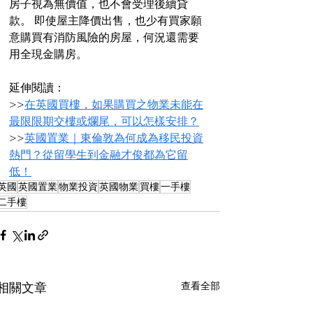
房子視為無價值，也不會受理後續貸
款。 即使屋主降價出售，也少有買家願
意購買有消防風險的房屋，何況還需要
用全現金購房。
延伸閱讀：
>>
在英國買樓，如果購買之物業未能在
最限限期交樓或爛尾，可以怎樣安排？
>>
英國置業｜東倫敦為何成為移民投資
熱門？從留學生到金融才俊都為它留
低！
英國
英國置業
物業投資
英國物業
買樓
一手樓
二手樓
查看全部
相關文章