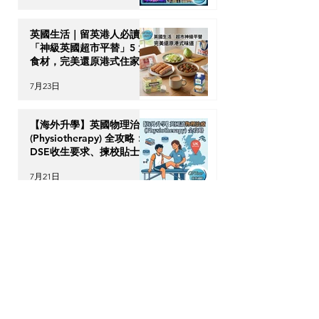
英國生活｜留英港人必讀！
「神級英國超市平替」5 大
食材，完美還原港式住家飯
7月23日
【海外升學】英國物理治療
(Physiotherapy) 全攻略：
DSE收生要求、揀校貼士及
回港執業指南
7月21日
【加拿大移民租樓】無
Credit、無 Job Letter 點
算好？新移民「包裝」自己
的 4 大搶 Offer 軟實力策
7月17日
略
OPTour Stories