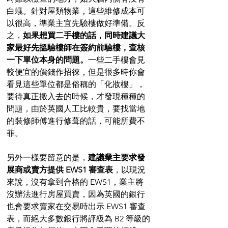
白蟻。針對屋類物業，這些維修成本可
以很高，準業主宜先驗樓做好準備。反
之，
如果想買二手樓的話，同時建議大
家最好先搵驗樓師在簽約前驗樓，查核
一下單位本身的問題。
一些二手樓會見
較便宜的價錢作招徠，但是很多時你會
看見這些單位都是俗稱的「化妝樓」，
要待真正搬入去的時候，才發現種種的
問題，由於英國人工比較貴，要找當地
的裝修師傅進行修葺的話，可能所費不
菲。
另外一樣要留意的是，
建議業主要求發
展商或賣方提供 EWS1 審查表
，以現況
來說，沒有拿到合格的 EWS1，業主將
沒辦法進行房屋買賣，因為英國的銀行
也會要求賣家在交易時出示 EWS1 審查
表，而絕大多數銀行將評級為 B2 等級的