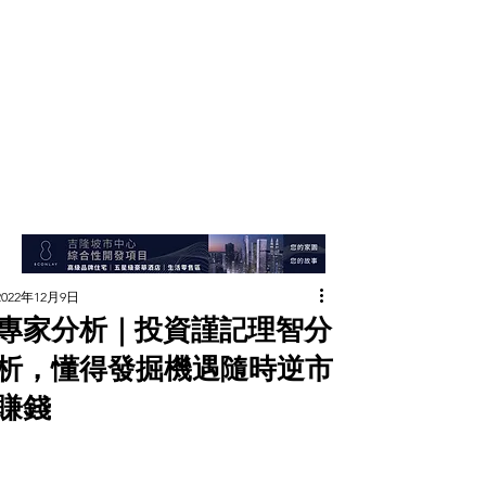
2022年12月9日
專家分析｜投資謹記理智分
析，懂得發掘機遇隨時逆市
賺錢