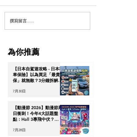
撰寫留言......
【盛事掘金】2026世界盃
【海外物業投資】
倒數少於一個月！美加短
馬捷運通車倒數
租驚現$6,000美金一晚，
山迎來樓市爆發
一文看清海外置業「短租
把握最後的「低
為你推薦
潮」港人點分一杯羹？
機會？
【日本自駕遊攻略 - 日本租
車保險】以為買足「最貴全
保」就無敵？3分鐘拆解
CDW與NOC分別＋5大即
7月30日
時破保陷阱
【動漫節 2026】動漫節尾
日衝刺！今年4大話題盤
點：Hall 3專飛中伏？
VTuber逼爆場？
7月28日