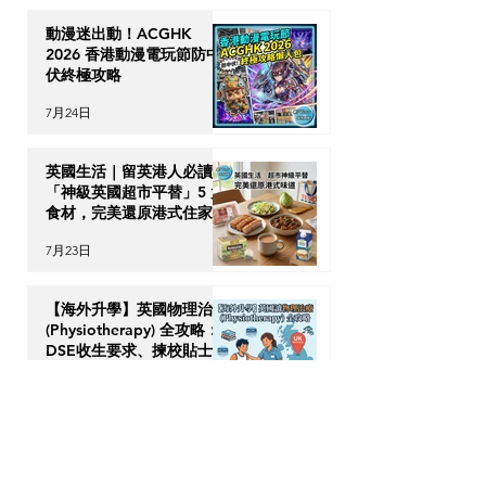
動漫迷出動！ACGHK
2026 香港動漫電玩節防中
伏終極攻略
7月24日
英國生活｜留英港人必讀！
「神級英國超市平替」5 大
食材，完美還原港式住家飯
7月23日
【海外升學】英國物理治療
(Physiotherapy) 全攻略：
DSE收生要求、揀校貼士及
回港執業指南
7月21日
【加拿大移民租樓】無
Credit、無 Job Letter 點