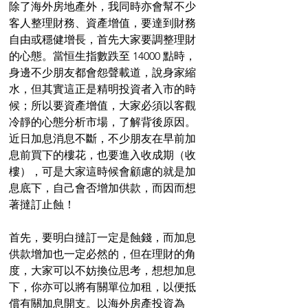
除了海外房地產外，我同時亦會幫不少
客人整理財務、資產增值，要達到財務
自由或穩健增長，首先大家要調整理財
的心態。當恒生指數跌至 14000 點時，
身邊不少朋友都會怨聲載道，說身家縮
水，但其實這正是精明投資者入市的時
候；所以要資產增值，大家必須以客觀
冷靜的心態分析市場，了解背後原因。
近日加息消息不斷，不少朋友在早前加
息前買下的樓花，也要進入收成期（收
樓），可是大家這時候會顧慮的就是加
息底下，自己會否增加供款，而因而想
著撻訂止蝕！
首先，要明白撻訂一定是蝕錢，而加息
供款增加也一定必然的，但在理財的角
度，大家可以不妨換位思考，想想加息
下，你亦可以將有關單位加租，以便抵
償有關加息開支。以海外房產投資為