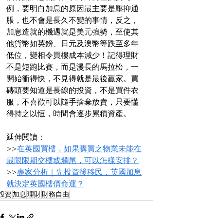
例，要明白加息的原因最主要是壓抑通
脹，也不會是長久不變的事情，反之，
加息造就的機遇就是美元強勢，至使其
他貨幣如英鎊、日元及澳幣等跌至多年
低位，變相令買樓成本減少！記得理財
不是短跑比賽，而是漫長的馬拉松，一
開始衝得快，不見得就是最後贏家。買
磚頭要知道是長線的投資，不是買件衣
服，不喜歡可以隨手捨棄放賣，只要懂
得持之以恒，時間會逐步累積資產。
延伸閱讀：
>>
在英國買樓，如果購買之物業未能在
最限限期交樓或爛尾，可以怎樣安排？
>>
專家分析｜先投資後移民，英國加息
就決定英國樓價命運？
投資
加息
理財
財務自由