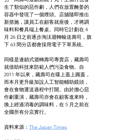
生了類似的惡作劇，人們在放置醃姜的
容器中發現了一個煙頭。店舖隨即推出
新措施，讓員工在顧客就座後，才將調
味料和餐具端上餐桌。同時它計劃在 4 
月 26 日之前逐步淘汰迴轉輸送壽司，旗
下 63 間分店都會採用電子下單系統。
同樣是連鎖式迴轉壽司專賣店，藏壽司
就借助科技來防範人們污染食物。自 
2011 年以來，藏壽司在碟上蓋上圓蓋，
而本月更升級加設人工智能輔助鏡頭，
會在食物運送過程中打開。由於擔心惡
作劇重演，藏壽司亦會在顧客進來時，
換上經過消毒的調味料，在 5 月之前在
全國所有分店實行。
資料來源：
The Japan Times