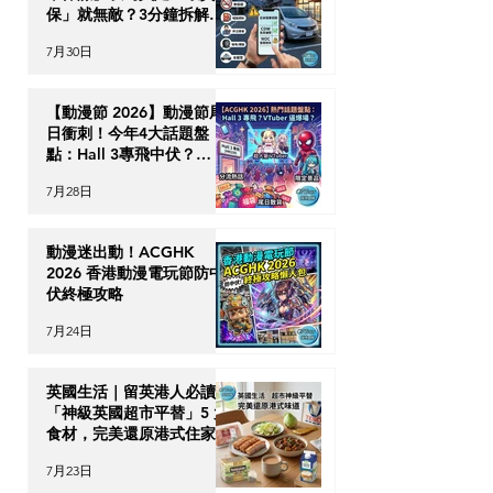
保」就無敵？3分鐘拆解
CDW與NOC分別＋5大即
7月30日
時破保陷阱
【動漫節 2026】動漫節尾
日衝刺！今年4大話題盤
點：Hall 3專飛中伏？
VTuber逼爆場？
7月28日
動漫迷出動！ACGHK
2026 香港動漫電玩節防中
伏終極攻略
7月24日
英國生活｜留英港人必讀！
「神級英國超市平替」5 大
食材，完美還原港式住家飯
7月23日