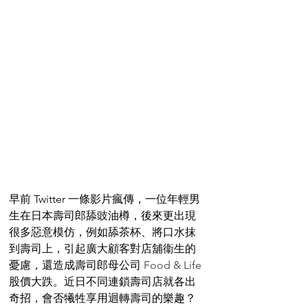
早前 Twitter 一條影片瘋傳，一位年輕男
生在日本壽司郎舔豉油樽，後來更出現
很多惡意模仿，例如舔茶杯、將口水抹
到壽司上，引起廣大顧客對店舖衞生的
憂慮，還造成壽司郎母公司 
Food & Life 
股價大跌。近日不同連鎖壽司店就各出
奇招，會否犧牲享用迴轉壽司的樂趣？