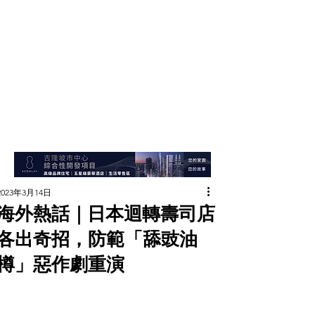
2023年3月14日
海外熱話｜日本迴轉壽司店
各出奇招，防範「舔豉油
樽」惡作劇重演