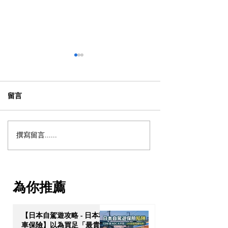
留言
撰寫留言......
【動漫節 2026】動漫節尾
動漫迷出動！AC
日衝刺！今年4大話題盤
2026 香港動漫
點：Hall 3專飛中伏？
伏終極攻略
VTuber逼爆場？
為你推薦
【日本自駕遊攻略 - 日本租
車保險】以為買足「最貴全