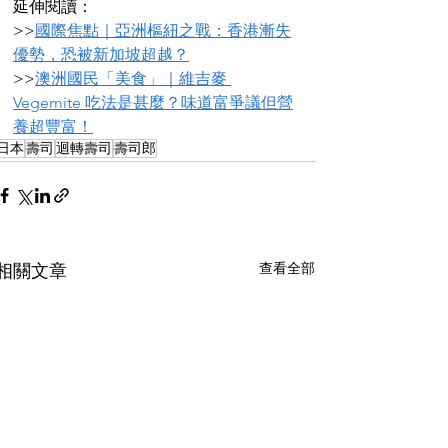
延伸閱讀：
>>
國際焦點｜亞洲樞紐之戰：香港漸失
優勢，恐被新加坡超越？
>>
澳洲國民「美食」｜維吉麥 
Vegemite 吃法是甚麼？味道富爭議但營
養超豐富！
日本
壽司
迴轉壽司
壽司郎
查看全部
相關文章