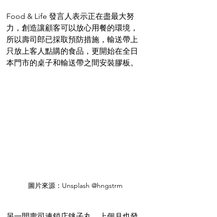
Food & Life 發言人表示正在盡最大努
力，創造讓顧客可以放心用餐的環境，
所以壽司郎已採取預防措施，輸送帶上
只放上客人點購的食品，更開始在全日
本門市的桌子和輸送帶之間安裝膠板。
圖片來源：Unsplash @hngstrm
另一間壽司連鎖店銚子丸，上個月也發