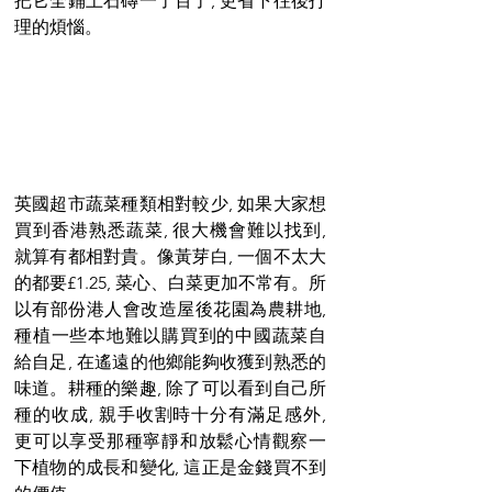
把它全鋪上石磚一了百了, 更省下往後打
理的煩惱。
英國超市蔬菜種類相對較少, 如果大家想
買到香港熟悉蔬菜, 很大機會難以找到, 
就算有都相對貴。像黃芽白, 一個不太大
的都要£1.25, 菜心、白菜更加不常有。所
以有部份港人會改造屋後花園為農耕地, 
種植一些本地難以購買到的中國蔬菜自
給自足, 在遙遠的他鄉能夠收獲到熟悉的
味道。耕種的樂趣, 除了可以看到自己所
種的收成, 親手收割時十分有滿足感外, 
更可以享受那種寧靜和放鬆心情觀察一
下植物的成長和變化, 這正是金錢買不到