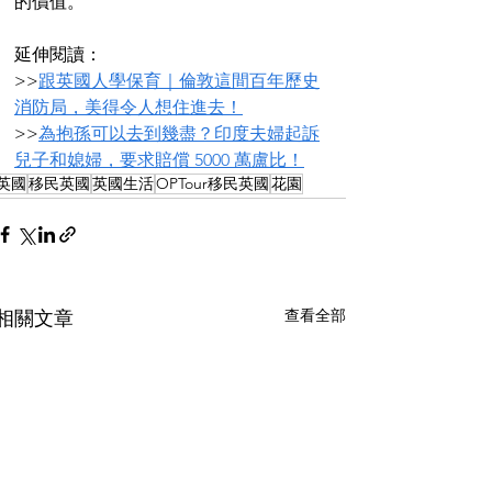
的價值。
延伸閱讀：
>>
跟英國人學保育｜倫敦這間百年歷史
消防局，美得令人想住進去！
>>
為抱孫可以去到幾盡？印度夫婦起訴
兒子和媳婦，要求賠償 5000 萬盧比！
英國
移民英國
英國生活
OPTour移民英國
花園
查看全部
相關文章