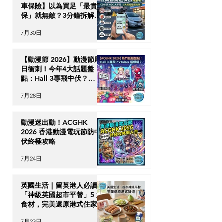
車保險】以為買足「最貴全
保」就無敵？3分鐘拆解
CDW與NOC分別＋5大即
7月30日
時破保陷阱
【動漫節 2026】動漫節尾
日衝刺！今年4大話題盤
點：Hall 3專飛中伏？
VTuber逼爆場？
7月28日
動漫迷出動！ACGHK
2026 香港動漫電玩節防中
伏終極攻略
7月24日
英國生活｜留英港人必讀！
「神級英國超市平替」5 大
食材，完美還原港式住家飯
7月23日