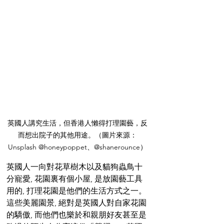
英國人講究生活，但香港人懶得打理園藝，反
而想出院子的其他用途。（圖片來源：
Unsplash @honeypoppet、@shanerounce）
英國人一向對花草樹木以及貓狗蟲鳥十
分寵愛, 花園裏有個小屋, 是放園藝工具
用的, 打理花園是他們的生活方式之一。
這些美麗園景, 絕對是英國人對自家花園
的驕傲, 而他們也樂於和親朋好友甚至是