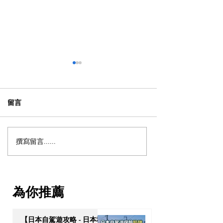
留言
撰寫留言......
【海外生活必修課】移居
【OPTour 獨
英美加租屋狂碰壁？教你
解鎖「亞洲避風
從零建立 Credit Score（信
何透過高端資產
貸評分）的 5 大實戰策略
次過獲取泰國 10
為你推薦
居特權？
【日本自駕遊攻略 - 日本租