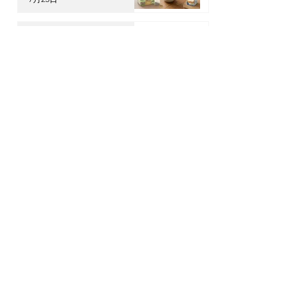
【海外升學】英國物理治療
(Physiotherapy) 全攻略：
DSE收生要求、揀校貼士及
回港執業指南
7月21日
【加拿大移民租樓】無
Credit、無 Job Letter 點
算好？新移民「包裝」自己
的 4 大搶 Offer 軟實力策
7月17日
略
OPTour Stories
訂閱我們的Newsletter，你會收到OPTour
獨家海外資訊
電郵