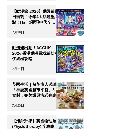
【動漫節 2026】動漫節尾
日衝刺！今年4大話題盤
點：Hall 3專飛中伏？
VTuber逼爆場？
7月28日
動漫迷出動！ACGHK
2026 香港動漫電玩節防中
伏終極攻略
7月24日
英國生活｜留英港人必讀！
「神級英國超市平替」5 大
食材，完美還原港式住家飯
7月23日
【海外升學】英國物理治療
(Physiotherapy) 全攻略：