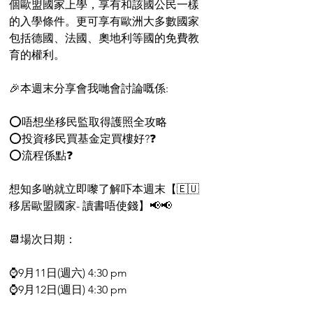
個歐盟國家上學，享有和該國公民一樣
的入學條件。更可享有歐洲大多數國家
包括德國、法國、奧地利等國的免費教
育的權利。
🎉本週末分享會我哋會討論嘅係:
⭕唔想坐移民監取得護照全攻略
⭕投資移民買基金定買樓好?❓
⭕流程係點❓
想知多啲就立即嚟了解吓本週末【🇪🇺
移居歐盟國家- 讀書唔使錢】📢📢
📆場次日期：
⌚9月11日(週六) 4:30 pm
⌚9月12日(週日) 4:30 pm