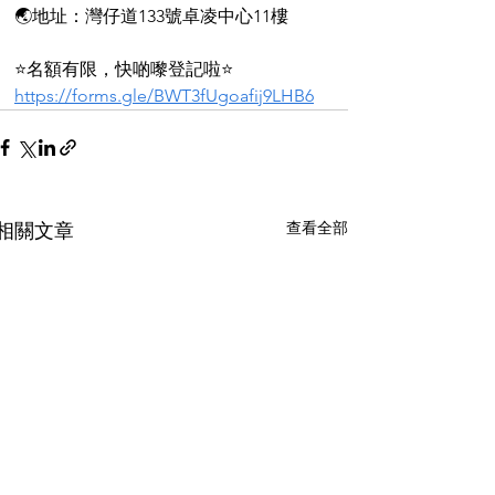
🌏地址：灣仔道133號卓凌中心11樓
⭐️名額有限，快啲嚟登記啦⭐️
https://forms.gle/BWT3fUgoafij9LHB6
查看全部
相關文章