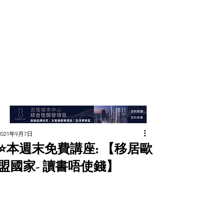
2021年9月7日
⭐️本週末免費講座: 【移居歐
盟國家- 讀書唔使錢】