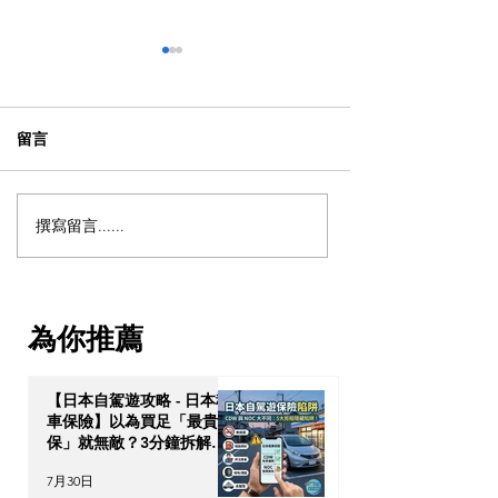
留言
撰寫留言......
【加拿大移民租樓】無
【海外生活必修
Credit、無 Job Letter 點算
超市黃標減價終
好？新移民「包裝」自己
南！M&S、Tesc
的 4 大搶 Offer 軟實力策略
3折入手，加推3
為你推薦
食」神級App
【日本自駕遊攻略 - 日本租
車保險】以為買足「最貴全
保」就無敵？3分鐘拆解
CDW與NOC分別＋5大即
7月30日
時破保陷阱