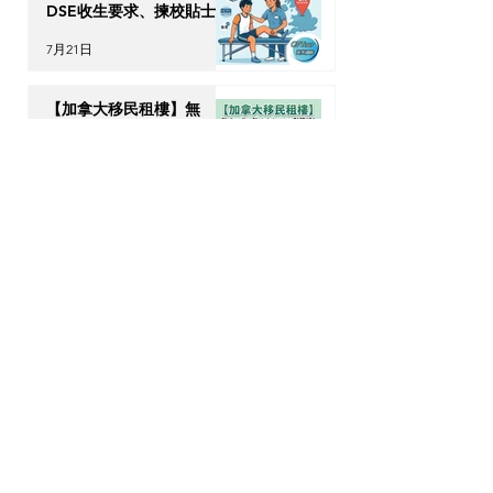
DSE收生要求、揀校貼士及
回港執業指南
7月21日
【加拿大移民租樓】無
Credit、無 Job Letter 點
算好？新移民「包裝」自己
的 4 大搶 Offer 軟實力策
7月17日
略
OPTour Stories
訂閱我們的Newsletter，你會收到OPTour
獨家海外資訊
電郵
提交