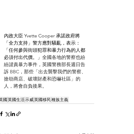
內政大臣 
Yvette Cooper 
承諾政府將
「全力支持」警方應對騷亂，表示：
「任何參與街頭犯罪和暴力行為的人都
必須付出代價。」
全國各地的警察也紛
紛譴責暴力事件，英國警務部長週日告
訴 BBC，那些「出去襲擊我們的警察、
搶劫商店、破壞財產和恐嚇社區」的
人，將會自負後果。
英國
英國生活
示威
英國移民
種族主義