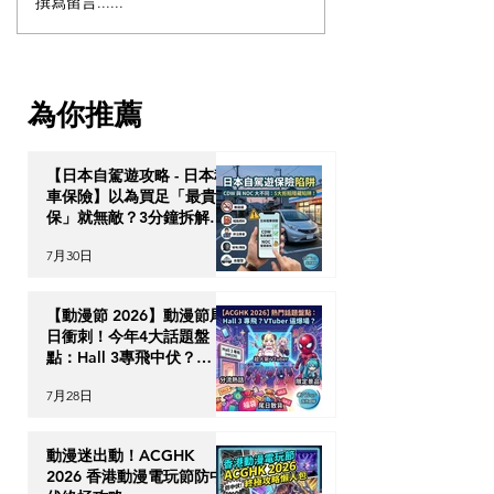
撰寫留言......
【伯明翰熱門社區 -
英國旅遊｜環球
Longbridge】
英國建造歐洲最
園！立即了解地
日期
為你推薦
【日本自駕遊攻略 - 日本租
車保險】以為買足「最貴全
保」就無敵？3分鐘拆解
CDW與NOC分別＋5大即
7月30日
時破保陷阱
【動漫節 2026】動漫節尾
日衝刺！今年4大話題盤
點：Hall 3專飛中伏？
VTuber逼爆場？
7月28日
動漫迷出動！ACGHK
2026 香港動漫電玩節防中