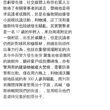
悲劇發生後，社交媒體上有些右翼人士
散佈了有關肇事者的謠言，聲稱他是尋
求庇護者或難民，於是在倫敦開始爆發
小規模抗議活動，
利物浦
、
諾丁漢
和曼
徹斯特等也陸續發生騷亂。其實襲擊者
是一名 17 歲的年輕人，來自南港附近的
一個村莊，出生於威爾士，但是抗議者
仍然針對移民和穆斯林，持續在街頭作
出暴力行為，包括在
案發現場附近的
清
真寺外與警方發生衝突 
聚集在收容難民
的旅館外，砸碎窗戶或投擲磚塊，亦有
警局旁的建築物被縱火焚燒
，
需要
防暴
警察出動
。僅在周六晚上，利物浦沃爾
頓地區就約有 300 人參與騷亂，
而
列斯
有團體揮舞著聖喬治十字旗，高喊「穆
斯林離開我們的街道」，並用暗示他們
是虐待兒童的犯罪分子
。