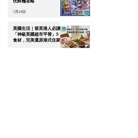
伏終極攻略
7月24日
英國生活｜留英港人必讀！
「神級英國超市平替」5 大
食材，完美還原港式住家飯
7月23日
【海外升學】英國物理治療
(Physiotherapy) 全攻略：
DSE收生要求、揀校貼士及
回港執業指南
7月21日
【加拿大移民租樓】無
Credit、無 Job Letter 點
算好？新移民「包裝」自己
的 4 大搶 Offer 軟實力策
7月17日
略