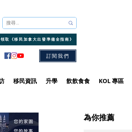
領取《移民加拿大出發準備全指南》
訂閱我們
訪
移民資訊
升學
飲飲食食
KOL 專區
為你推薦