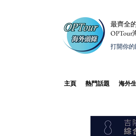
最齊全
OPTou
打開你的
主頁
熱門話題
海外