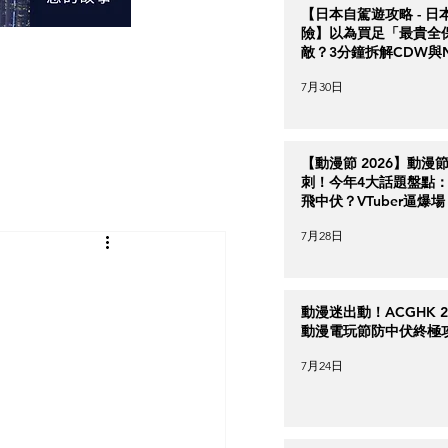
【日本自駕遊攻略 - 日
險】以為買足「最貴全
敵？3分鐘拆解CDW與
＋5大即時破保陷阱
7月30日
【動漫節 2026】動漫
刺！今年4大話題盤點：Ha
飛中伏？VTuber逼爆場
7月28日
動漫迷出動！ACGHK 2
動漫電玩節防中伏終極
7月24日