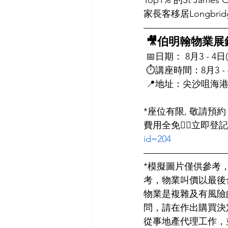
Top1% 的St Jam
家長客移居Longbrid
—————————
 🎥伯明翰物業
 📅日期： 8月3 - 4日
 ⏱講座時間：8月3 - 4日
 📍地址：尖沙咀海港
*座位有限, 敬請預約
費用全免👉🏻立即登
id=204
—————————
*模擬圖片僅供參考
考，物業叫價以最後
物業是複雜及有風險
問，請在作出購買決
從事地產代理工作，