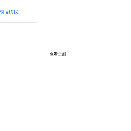
國
#移民
查看全部