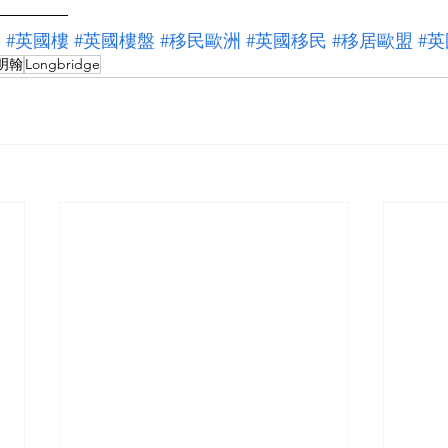
————
業
#英國樓
#英國樓盤
#移民歐洲
#英國移民
#移居歐盟
#英
明翰
Longbridge