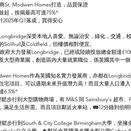
t. Modwen Homes打造，品質保證
萬餘起，按揭最高可達75%*
2025年Q1落成，買得安心
Longbridge深受本地人喜愛。無論治安，綠化，交通，
lihull及Coldfield，但樓價相對便宜。
政府大力發展Longbridge，已經或陸續投放總金額達£1
及大型商業園，創造區內大量就業職位，係英國其中一個
odwen Homes作為英國知名實力發展商，亦都在Longbr
住宅項目。可以遇期未來升值潛力高！而且大量人口遷入
.5%*
步行到大型購物商場，有 M&S 同 Sainsbury's 超市、P
食肆，滿足生活所需。而且項目鄰近火車站，🚃12分鐘到伯明
行到South & City College Birmingham大學