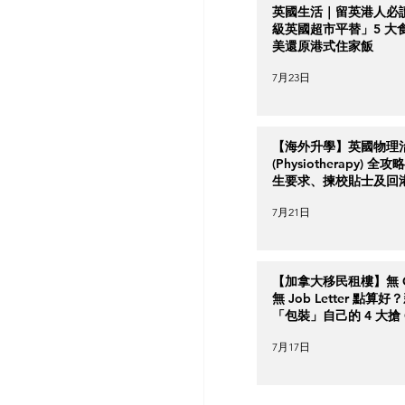
英國生活｜留英港人必
級英國超市平替」5 大
美還原港式住家飯
7月23日
【海外升學】英國物理
(Physiotherapy) 全
生要求、揀校貼士及回
南
7月21日
【加拿大移民租樓】無 Cr
無 Job Letter 點算
「包裝」自己的 4 大搶 O
實力策略
7月17日