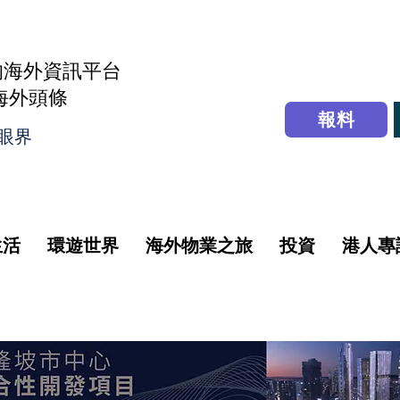
的海外資訊平台
r海外頭條
報料
眼界
生活
環遊世界
海外物業之旅
投資
港人專