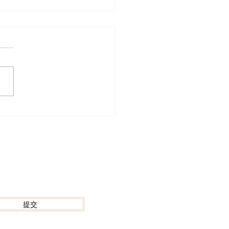
上講座足本重溫】解鎖東
「美元資產」潛力：柬埔
邊核心地標 ODOM，盡
% 收租及 110% 回購保
提交