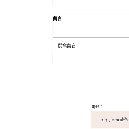
留言
撰寫留言......
英國買樓收租（Buy-to-Let）
三大「隱形成本」：印花稅、
Section 24 與 Council Tax 實操
避坑指南
電郵