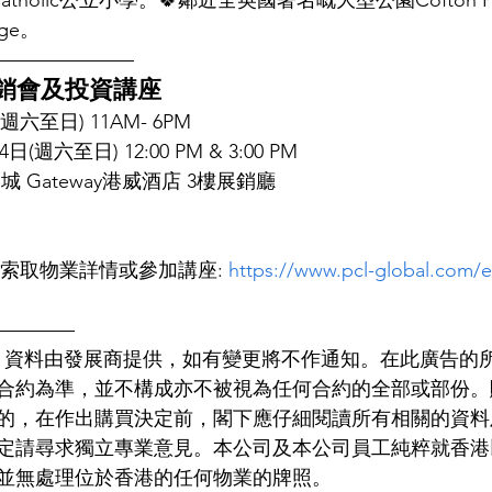
es Catholic公立小學。🍀鄰近全英國著名嘅大型公園Cofton
ge。
———————
展銷會及投資講座
(週六至日) 11AM- 6PM
(週六至日) 12:00 PM & 3:00 PM
城 Gateway港威酒店 3樓展銷廳
記索取物業詳情或參加講座: 
https://www.pcl-global.com/e
————
，資料由發展商提供，如有變更將不作通知。在此廣告的
合約為準，並不構成亦不被視為任何合約的全部或部份。
的，在作出購買決定前，閣下應仔細閱讀所有相關的資料
定請尋求獨立專業意見。本公司及本公司員工純粹就香港
並無處理位於香港的任何物業的牌照。