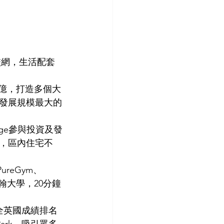
校網，生活配套
0億，打造多個大
發展規模最大的
idge參與投資及發
，區內住宅不
ureGym、
翰大學，20分鐘
，坐擁全英國成績排名