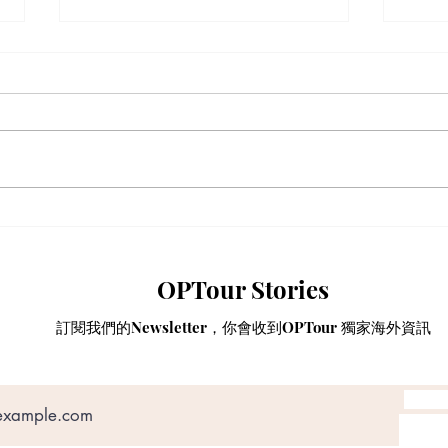
【獨家重溫 - 泰國物業投資】
【網
解鎖「亞洲避風港」：泰國 10
南亞
年尊貴長居簽證與跨代財富傳
寨金
OPTour Stories
承戰略
享 8
證！
訂閱我們的Newsletter，你會收到OPTour 獨家海外資訊