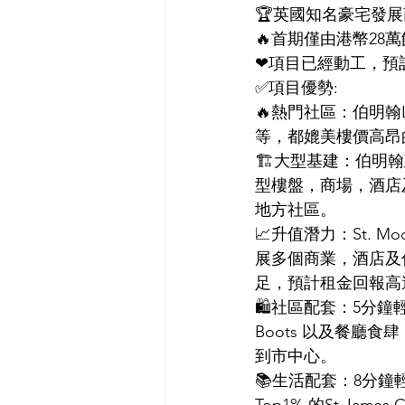
🏆英國知名豪宅發展商S
🔥首期僅由港幣28
❤項目已經動工，預計
✅項目優勢:
🔥熱門社區：伯明翰
等，都媲美樓價高昂的So
🏗大型基建：伯明翰
型樓盤，商場，酒店
地方社區。
📈升值潛力：St. M
展多個商業，酒店及
足，預計租金回報高達6
🛍社區配套：5分鐘輕鬆
Boots 以及餐廳
到市中心。
📚生活配套：8分鐘輕鬆步