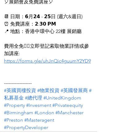
🎈展銷會及免費講座🎈
📆 日期：𝟲月𝟮𝟰 - 𝟮𝟱日 (週六&週日)
⏰ 免費講座：𝟮:𝟯𝟬 𝗣𝗠
📍 地點：香港中環中心 22樓 展銷廳
費用全免👉🏻立即登記索取物業詳情或參
加講座: 
https://forms.gle/uhJnQic4guumY2YD9
------------------
#英國買樓投資
#物業投資
#英國發展商
#
私募基金
#總代理
#UnitedKingdom
#Property
#Invesment
#Privateequity
#Birmingham
#London
#Manchester
#Preston
#Masteragent
#PropertyDeveloper