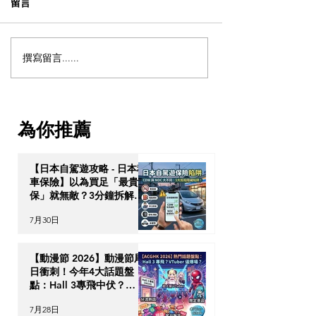
留言
撰寫留言......
【獨家重溫 - 泰國物業投
【網上講座足本
資】解鎖「亞洲避風
鎖東南亞「美元
港」：泰國 10 年尊貴長居
力：柬埔寨金邊
簽證與跨代財富傳承戰略
ODOM，盡享 8
為你推薦
110% 回購保證！
【日本自駕遊攻略 - 日本租
車保險】以為買足「最貴全
保」就無敵？3分鐘拆解
CDW與NOC分別＋5大即
7月30日
時破保陷阱
【動漫節 2026】動漫節尾
日衝刺！今年4大話題盤
點：Hall 3專飛中伏？
VTuber逼爆場？
7月28日