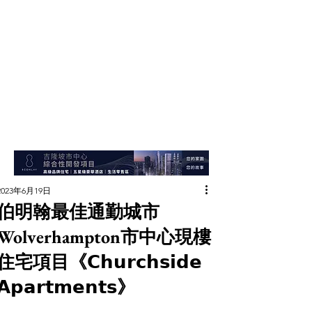
2023年6月19日
伯明翰最佳通勤城市
Wolverhampton市中心現樓
住宅項目《𝗖𝗵𝘂𝗿𝗰𝗵𝘀𝗶𝗱𝗲
𝗔𝗽𝗮𝗿𝘁𝗺𝗲𝗻𝘁𝘀》