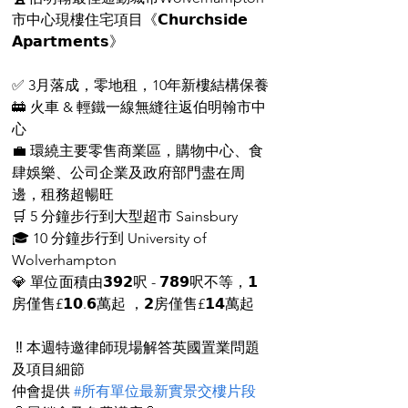
市中心現樓住宅項目《𝗖𝗵𝘂𝗿𝗰𝗵𝘀𝗶𝗱𝗲 
𝗔𝗽𝗮𝗿𝘁𝗺𝗲𝗻𝘁𝘀》
✅ 3月落成，零地租，10年新樓結構保養
🚋 火車 & 輕鐵一線無縫往返伯明翰市中
心
💼 環繞主要零售商業區，購物中心、食
肆娛樂、公司企業及政府部門盡在周
邊，租務超暢旺
🛒 5 分鐘步行到大型超市 Sainsbury
🎓 10 分鐘步行到 University of 
Wolverhampton
💎 單位面積由𝟯𝟵𝟮呎 - 𝟳𝟴𝟵呎不等，𝟭
房僅售£𝟭𝟬.𝟲萬起 ，𝟮房僅售£𝟭𝟰萬起
 ‼️ 本週特邀律師現場解答英國置業問題
及項目細節
仲會提供 
#所有單位最新實景交樓片段