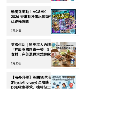
動漫迷出動！ACGHK
2026 香港動漫電玩節防中
伏終極攻略
7月24日
英國生活｜留英港人必讀！
「神級英國超市平替」5 大
食材，完美還原港式住家飯
7月23日
【海外升學】英國物理治療
(Physiotherapy) 全攻略：
DSE收生要求、揀校貼士及
回港執業指南
7月21日
【加拿大移民租樓】無
Credit、無 Job Letter 點