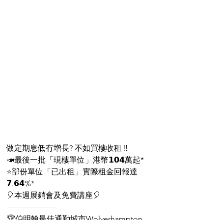
做定期息低冇增長? 不如買樓收租 ‼️
📣最後一批「現樓單位」港幣𝟭𝟬𝟰萬起*
⭐部份單位「已出租」實際租金回報達
𝟳.𝟲𝟰%*
🎈本週展銷會及免費講座🎈
--------------------
🏆伯明翰最佳通勤城市Wolverhampton