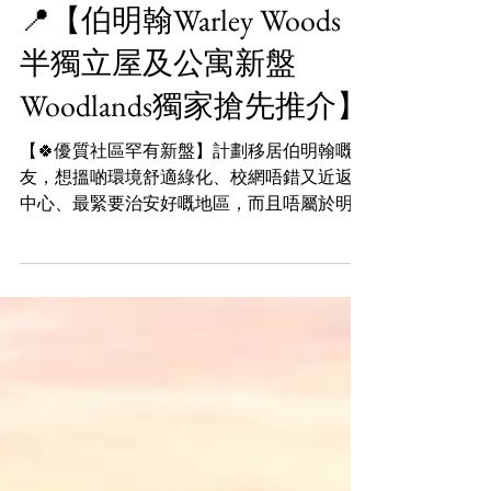
2023年11月20日
📍【伯明翰Warley Woods
半獨立屋及公寓新盤
Woodlands獨家搶先推介】
【🍀優質社區罕有新盤】計劃移居伯明翰嘅朋
友，想搵啲環境舒適綠化、校網唔錯又近返市
中心、最緊要治安好嘅地區，而且唔屬於明翰
市政府管轄唔怕受影響 ⁉ 咁今次帶嚟位於
Warley Woods 嘅半獨立屋及公寓新盤你就絕
對不能錯過！詳情：https://forms.gle/M...