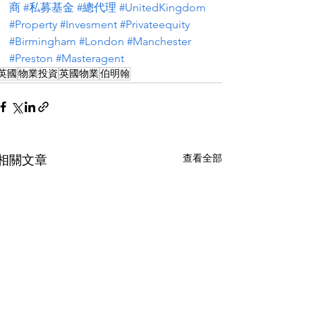
商
#私募基金
#總代理
#UnitedKingdom
#Property
#Invesment
#Privateequity
#Birmingham
#London
#Manchester
#Preston
#Masteragent
英國
物業投資
英國物業
伯明翰
查看全部
相關文章