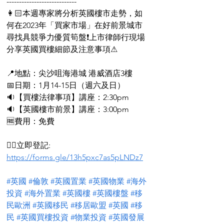
----------------------------
👩🏻本週專家將分析英國樓市走勢，如
何在2023年「買家市場」在好前景城市
尋找具競爭力優質筍盤❗上市律師行現場
分享英國買樓細節及注意事項️⚠
📍地點：尖沙咀海港城 港威酒店3樓
📅日期：1月14-15日（週六及日）
🔉【買樓法律事項️】講座：2:30pm
🔉【英國樓市前景】講座：3:00pm
🆓費用：免費
👉🏻立即登記: 
https://forms.gle/13h5pxc7as5pLNDz7
#英國
#倫敦
#英國置業
#英國物業
#海外
投資
#海外置業
#英國樓
#英國樓盤
#移
民歐洲
#英國移民
#移居歐盟
#英國
#移
民
#英國買樓投資
#物業投資
#英國發展