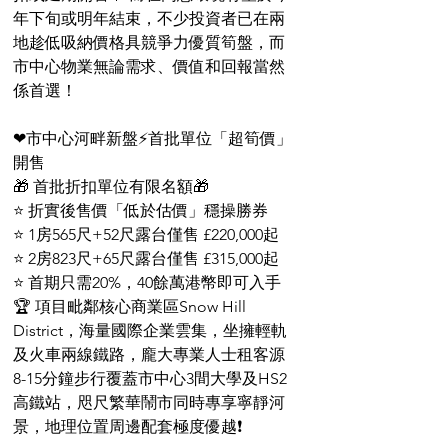
年下旬或明年結束，不少投資者已在兩
地趁低吸納價格具競爭力優質筍盤，而
市中心物業無論需求、價值和回報當然
係首選！
❤市中心河畔新盤⚡首批單位「超筍價」
開售
🎁 首批折扣單位有限名額🎁 
⭐ 折實後售價「低於估價」穩操勝券
⭐ 1房565尺+52尺露台僅售 £220,000起
⭐ 2房823尺+65尺露台僅售 £315,000起
⭐ 首期只需20%，40餘萬港幣即可入手
🏆 項目毗鄰核心商業區Snow Hill 
District，海量國際企業雲集，坐擁輕軌
及火車兩線鐵路，龐大專業人士租客源
8-15分鐘步行覆蓋市中心3間大學及HS2
高鐵站，咫尺繁華鬧市同時專享寧靜河
景，地理位置周邊配套極度優越❗