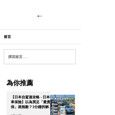
留言
撰寫留言......
【獨家重溫 - 泰國物業投
【網上講座足本
資】解鎖「亞洲避風
鎖東南亞「美元
港」：泰國 10 年尊貴長居
力：柬埔寨金邊
簽證與跨代財富傳承戰略
ODOM，盡享 8
為你推薦
110% 回購保證！
【日本自駕遊攻略 - 日本租
車保險】以為買足「最貴全
保」就無敵？3分鐘拆解
CDW與NOC分別＋5大即