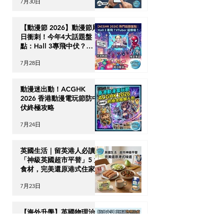
7月30日
時破保陷阱
【動漫節 2026】動漫節尾
日衝刺！今年4大話題盤
點：Hall 3專飛中伏？
VTuber逼爆場？
7月28日
動漫迷出動！ACGHK
2026 香港動漫電玩節防中
伏終極攻略
7月24日
英國生活｜留英港人必讀！
「神級英國超市平替」5 大
食材，完美還原港式住家飯
7月23日
【海外升學】英國物理治療