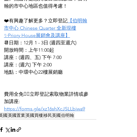
翰的市中心地區也值得考慮！
❤️有興趣了解更多？立即登記
【伯明翰
市中心 Chinese Quarter 全新現樓
✨Priory House展銷會及講座】
📆日期：12月 1 - 3日 (週四至週六)
開放時間：上午11:00起
講座：(週四、五) 下午 7:00
講座：(週六) 下午 2:00 
地點：中環中心22樓展銷廳
費用全免👉🏻立即登記索取物業詳情或參
加講座: 
https://forms.gle/xz16shXcJSLLbiwa9
英國
英國置業
英國買樓
移民英國
伯明翰