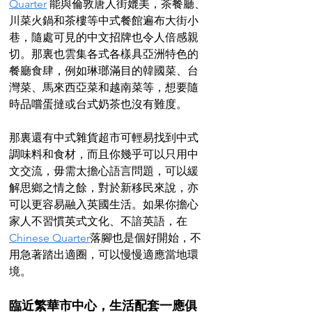
Quarter
 能與倫敦唐人街媲美，茶餐廳、
川菜火鍋和茶樓等中式餐館遍布大街小
巷，隨處可見的中文招牌也令人倍感親
切。那裏也雲集各式各樣具亞洲特色的
餐廳食肆，例如琳瑯滿目的韓國菜、台
灣菜、馬來西亞菜和越南菜等，想要隨
時品嚐蛋撻或台式奶茶也沒有難度。
那裏還有中式雜貨超市可輕易找到中式
調味料和食材，而且你幾乎可以只用中
文交流，毋需太擔心語言問題，可以緩
解思鄉之情之餘，對於新移民來說，亦
可以更容易融入英國生活。如果你擔心
家人不習慣英式文化、不諳英語，在
Chinese Quarter
落腳也是個好開始，不
用急著踏出適圈，可以慢慢適應當地環
境。
臨近繁華市中心，生活配套一應俱