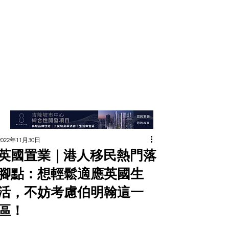
2022年11月30日
英國置業｜港人移民熱門落
腳點：想輕鬆適應英國生
活，不妨考慮伯明翰這一
區！