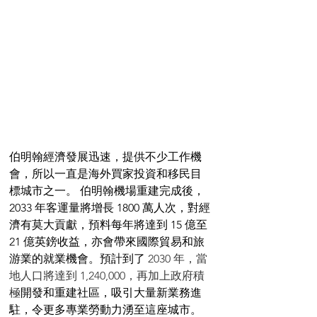
伯明翰經濟發展迅速，提供不少工作機
會，所以一直是海外買家投資和移民目
標城市之一。 伯明翰機場重建完成後，
2033 年客運量將增長 1800 萬人次，對經
濟有莫大貢獻，預料每年將達到 15 億至 
21 億英鎊收益，亦會帶來國際貿易和旅
游業的就業機會。預計到了 
2030 年，當
地人口將達到 1,240,000，再加上政府積
極
開發和重建社區，吸引大量新業務進
駐，令更多專業勞動力湧至這座城市。