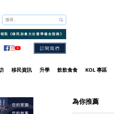
領取《移民加拿大出發準備全指南》
訂閱我們
訪
移民資訊
升學
飲飲食食
KOL 專區
為你推薦