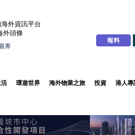
的海外資訊平台
r海外頭條
報料
眼界
生活
環遊世界
海外物業之旅
投資
港人專