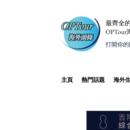
最齊全
OPTou
打開你的
主頁
熱門話題
海外