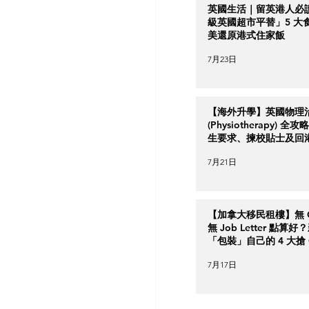
英國生活｜留英港人必
級英國超市平替」5 大
美還原港式住家飯
7月23日
【海外升學】英國物理
(Physiotherapy) 全
生要求、揀校貼士及回
南
7月21日
【加拿大移民租樓】無 Cr
無 Job Letter 點算
「包裝」自己的 4 大搶 O
實力策略
7月17日