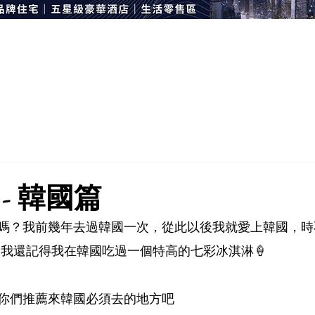
- 韓國篇
嗎？我前幾年去過韓國一次，從此以後我就愛上韓國，時
。我還記得我在韓國吃過一個特高的七彩冰淇淋🍦
你們推薦來韓國必須去的地方吧