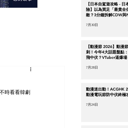
【日本自駕遊攻略 - 日
險】以為買足「最貴全
敵？3分鐘拆解CDW與
＋5大即時破保陷阱
7月30日
【動漫節 2026】動漫
刺！今年4大話題盤點：Ha
飛中伏？VTuber逼爆場
7月28日
動漫迷出動！ACGHK 2
不時看看韓劇 
動漫電玩節防中伏終極
7月24日