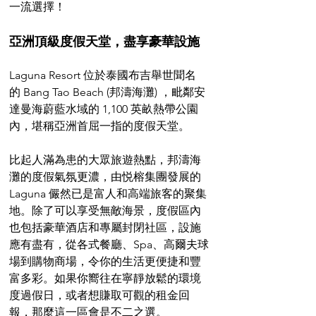
一流選擇！
亞洲頂級度假天堂，盡享豪華設施
Laguna Resort 位於泰國布吉舉世聞名
的 Bang Tao Beach (邦濤海灘) ，毗鄰安
達曼海蔚藍水域的 1,100 英畝熱帶公園
內，堪稱亞洲首屈一指的度假天堂。
比起人滿為患的大眾旅遊熱點，邦濤海
灘的度假氣氛更濃，由悦榕集團發展的 
Laguna 儼然已是富人和高端旅客的聚集
地。除了可以享受無敵海景，度假區內
也包括豪華酒店和專屬封閉社區，設施
應有盡有，從各式餐廳、Spa、高爾夫球
場到購物商場，令你的生活更便捷和豐
富多彩。如果你嚮往在寧靜放鬆的環境
度過假日，或者想賺取可觀的租金回
報，那麼這一區會是不二之選。