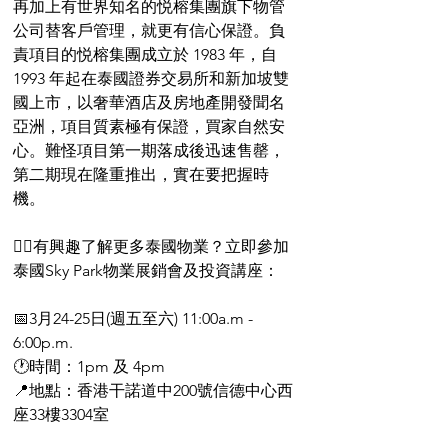
再加上有世界知名的悦榕集團旗下物管
公司替客戶管理，就更有信心保證。負
責項目的悦榕集團成立於 1983 年，自 
1993 年起在泰國證券交易所和新加坡雙
國上市，以奢華酒店及房地產開發聞名
亞洲，項目質素極有保證，買家自然安
心。難怪項目第一期落成後迅速售罄，
第二期現在隆重推出，實在要把握時
機。
👉🏻有興趣了解更多泰國物業？立即參加
泰國Sky Park物業展銷會及投資講座：
📅3月24-25日(週五至六) 11:00a.m - 
6:00p.m.
🕐時間：1pm 及 4pm
📍地點：香港干諾道中200號信德中心西
座33樓3304室