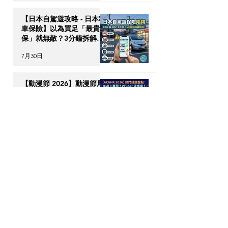
【日本自駕遊攻略 - 日本租
車保險】以為買足「最貴全
保」就無敵？3分鐘拆解
CDW與NOC分別＋5大即
7月30日
時破保陷阱
【動漫節 2026】動漫節尾
日衝刺！今年4大話題盤
點：Hall 3專飛中伏？
VTuber逼爆場？
7月28日
動漫迷出動！ACGHK
2026 香港動漫電玩節防中
伏終極攻略
7月24日
英國生活｜留英港人必讀！
「神級英國超市平替」5 大