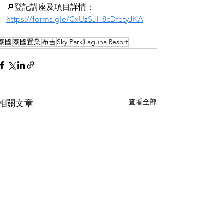
🔎登記講座及項目詳情：
https://forms.gle/CxUzSJH8cDfetyJKA
泰國
泰國置業
布吉
Sky Park
Laguna Resort
查看全部
相關文章