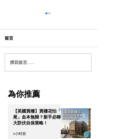
留言
撰寫留言......
【日本自駕遊攻略 - 日本租
【動漫節 2026
車保險】以為買足「最貴
日衝刺！今年4大
全保」就無敵？3分鐘拆解
點：Hall 3專飛
CDW與NOC分別＋5大即
VTuber逼爆場？
為你推薦
時破保陷阱
【英國買樓】買樓花怕「爛
尾」血本無歸？新手必睇 3
大防伏自保策略！
6小时前