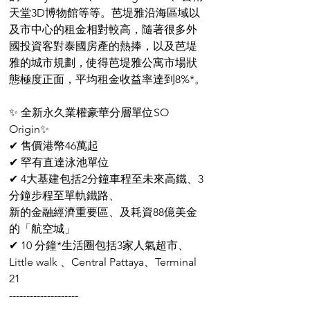
天堂3D博物館等等。芭堤雅沿海區域以
及市中心的租金相對較高，隨著很多外
國投資客對泰國房產的熱捧，以及芭堤
雅的城市規劃，使得芭堤雅公寓市場狀
態極度正面，平均租金收益率達到8%*。
✨ 全新永久業權豪華分層單位SO 
Origin✨ 
✔ 售價港幣46萬起 
✔ 罕有直達泳池單位
✔ 4大基建包括2分鐘車程至未來高鐵、3
分鐘步程至單軌鐵路、
新的金融經濟重要區、及耗資88億美金
的「航空城」
✔ 10 分鐘*生活圈包括3家人氣超市、
Little walk 、Central Pattaya、Terminal 
21
--------------------