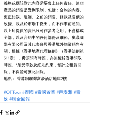
義務或應該對此內容需要負上任何責任。這些
產品的銷售是受到限制，包括：合約的內容、
更正錯誤、遺漏、之前的銷售、條款及售價的
改變、以及於市場中徹出，而不作事前通知。
以上所提供的資訊只可作參考之用，不會構成
全部，以及合約中的任何部份及細節。奧漢國
際有限公司及其代表僅與香港境外物業銷售有
關，根據《香港地產代理條例》（香港法例第
511章），毋須領有牌照，亦無權於香港領取
牌照。*須受條款及細則約束，預計之租賃回
報，不保證可獲此回報。
地點： 香港銅鑼灣富豪酒店地庫2樓
#OPTour
#泰國
#泰國置業
#芭堤雅
#泰
銖
#租金回報