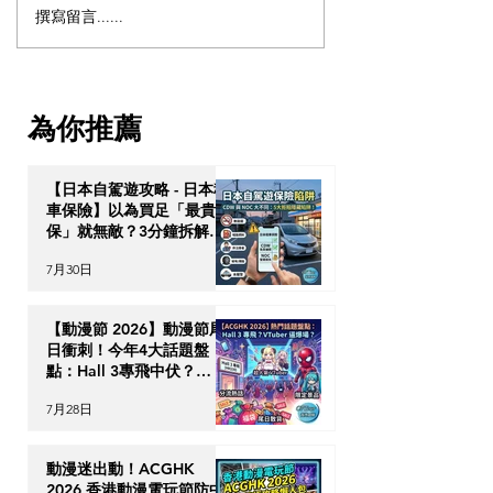
撰寫留言......
【獨家重溫 - 泰國物業投
【OPTour 獨
資】解鎖「亞洲避風
解鎖「亞洲避風
港」：泰國 10 年尊貴長居
何透過高端資產
簽證與跨代財富傳承戰略
次過獲取泰國 10
為你推薦
居特權？
【日本自駕遊攻略 - 日本租
車保險】以為買足「最貴全
保」就無敵？3分鐘拆解
CDW與NOC分別＋5大即
7月30日
時破保陷阱
【動漫節 2026】動漫節尾
日衝刺！今年4大話題盤
點：Hall 3專飛中伏？
VTuber逼爆場？
7月28日
動漫迷出動！ACGHK
2026 香港動漫電玩節防中