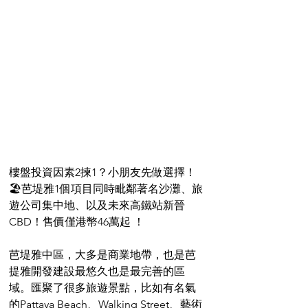
樓盤投資因素2揀1？小朋友先做選擇！
🏖️芭堤雅1個項目同時毗鄰著名沙灘、旅
遊公司集中地、以及未來高鐵站新晉
CBD！售價僅港幣46萬起 ！
芭堤雅中區，大多是商業地帶，也是芭
提雅開發建設最悠久也是最完善的區
域。匯聚了很多旅遊景點，比如有名氣
的Pattaya Beach、Walking Street、藝術