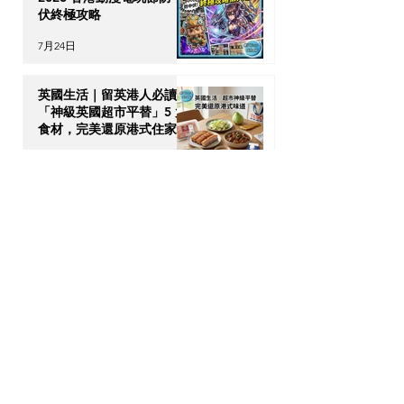
伏終極攻略
7月24日
英國生活｜留英港人必讀！
「神級英國超市平替」5 大
食材，完美還原港式住家飯
7月23日
【海外升學】英國物理治療
(Physiotherapy) 全攻略：
DSE收生要求、揀校貼士及
回港執業指南
7月21日
【加拿大移民租樓】無
Credit、無 Job Letter 點
算好？新移民「包裝」自己
的 4 大搶 Offer 軟實力策
7月17日
略