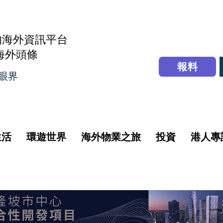
的海外資訊平台
r海外頭條
報料
眼界
生活
環遊世界
海外物業之旅
投資
港人專