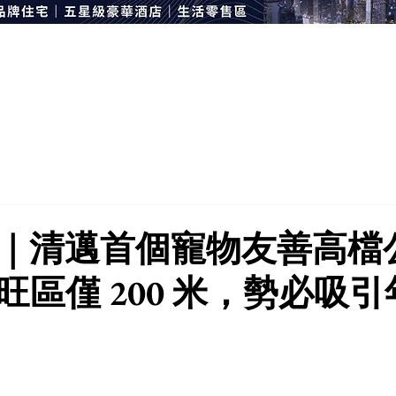
｜清邁首個寵物友善高檔
旺區僅 200 米，勢必吸