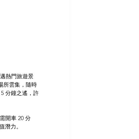
清邁熱門旅遊景
術場所雲集，隨時
15 分鐘之遙，許
需開車 20 分
值潛力。