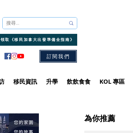
領取《移民加拿大出發準備全指南》
訂閱我們
訪
移民資訊
升學
飲飲食食
KOL 專區
為你推薦