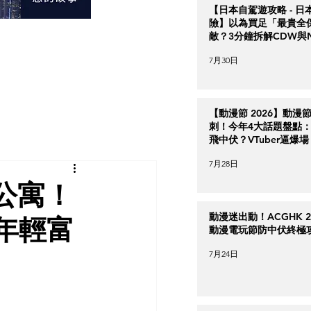
【日本自駕遊攻略 - 日
險】以為買足「最貴全
敵？3分鐘拆解CDW與
＋5大即時破保陷阱
7月30日
【動漫節 2026】動漫
刺！今年4大話題盤點：Ha
飛中伏？VTuber逼爆場
7月28日
公寓！
動漫迷出動！ACGHK 2
引年輕富
動漫電玩節防中伏終極
7月24日