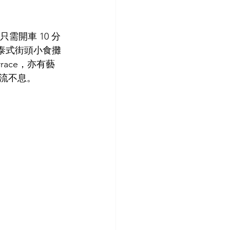
需開車 10 分
泰式街頭小食攤
race，亦有藝
流不息。