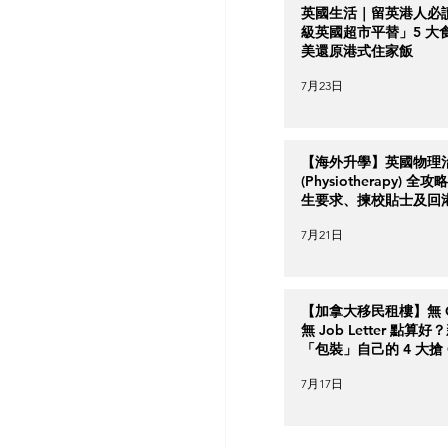
英國生活｜留英港人必
級英國超市平替」5 大
美還原港式住家飯
7月23日
【海外升學】英國物理
(Physiotherapy) 全
生要求、揀校貼士及回
南
7月21日
【加拿大移民租樓】無 Cr
無 Job Letter 點算
「包裝」自己的 4 大搶 O
實力策略
7月17日