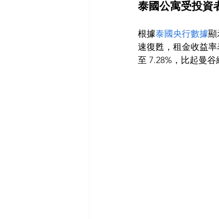
泰國公寓受投資
根據
泰國央行數據
顯
速復甦，租金收益率表
至 7.28%，比起曼