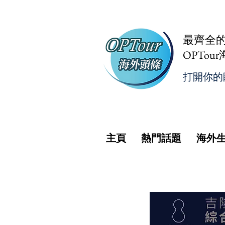
最齊全
OPTou
打開你的
主頁
熱門話題
海外