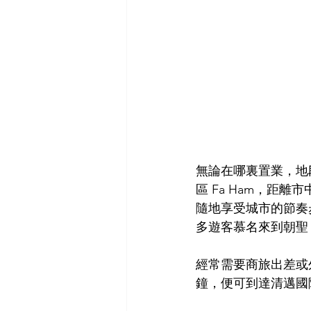
無論在哪裏置業，地段
區 Fa Ham，距
隨地享受城市的節奏步調
多遊客慕名來到朝聖
經常需要商旅出差或外遊的
鐘，便可到達清邁國