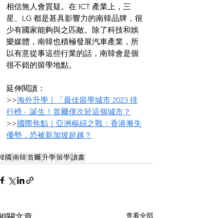
相信無人會質疑。在 ICT 產業上，三
星、LG 都是甚具影響力的南韓品牌，很
少有國家能夠與之匹敵。除了科技和娛
樂媒體，南韓也積極發展汽車產業，所
以有意從事這些行業的話，南韓會是個
很不錯的留學地點。
延伸閱讀：
>>
海外升學｜「最佳留學城市 2023 排
行榜」誕生！首爾僅次於這個城市？
>>
國際焦點｜亞洲樞紐之戰：香港漸失
優勢，恐被新加坡超越？
韓國
南韓
首爾
升學
留學
讀書
查看全部
相關文章