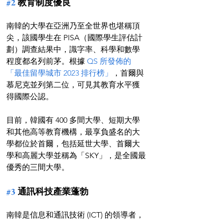
#2
 教育制度優良
南韓的大學在亞洲乃至全世界也堪稱頂
尖，該國學生在 PISA（國際學生評估計
劃）調查結果中，識字率、科學和數學
程度都名列前茅。根據 
QS 所發佈的
「最佳留學城市 2023 排行榜」
，首爾與
慕尼克並列第二位，可見其教育水平獲
得國際公認。
目前，韓國有 400 多間大學、短期大學
和其他高等教育機構，最享負盛名的大
學都位於首爾，包括延世大學、首爾大
學和高麗大學並稱為「SKY」，是全國最
優秀的三間大學。
#3
 通訊科技產業蓬勃
南韓是信息和通訊技術 (ICT) 的領導者，