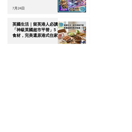
7月24日
英國生活｜留英港人必讀！
「神級英國超市平替」5 大
食材，完美還原港式住家飯
7月23日
【海外升學】英國物理治療
(Physiotherapy) 全攻略：
DSE收生要求、揀校貼士及
回港執業指南
7月21日
【加拿大移民租樓】無
Credit、無 Job Letter 點
算好？新移民「包裝」自己
的 4 大搶 Offer 軟實力策
7月17日
略