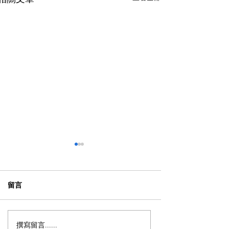
留言
撰寫留言......
韓國生活｜香港女生裸辭
海外升學 2023