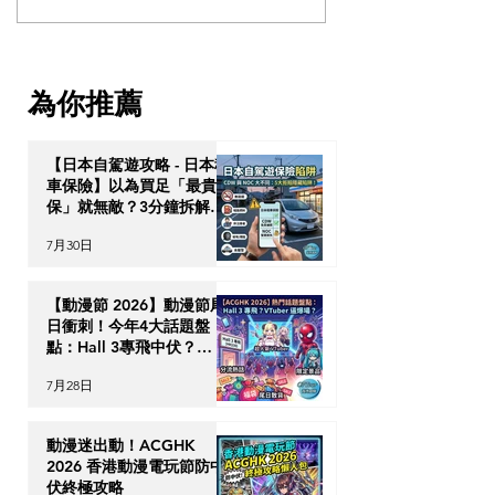
赴韓國打工度假，申請 H1
放寬簽證政策，4
簽證流程全公開！
多外國學生入學
為你推薦
【日本自駕遊攻略 - 日本租
車保險】以為買足「最貴全
保」就無敵？3分鐘拆解
CDW與NOC分別＋5大即
7月30日
時破保陷阱
【動漫節 2026】動漫節尾
日衝刺！今年4大話題盤
點：Hall 3專飛中伏？
VTuber逼爆場？
7月28日
動漫迷出動！ACGHK
2026 香港動漫電玩節防中
伏終極攻略