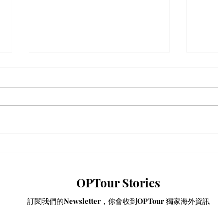
【動漫節 2026】動漫節尾日
動漫
衝刺！今年4大話題盤點：Hall
香港
3專飛中伏？VTuber逼爆場？
略
OPTour Stories
訂閱我們的Newsletter，你會收到OPTour 獨家海外資訊