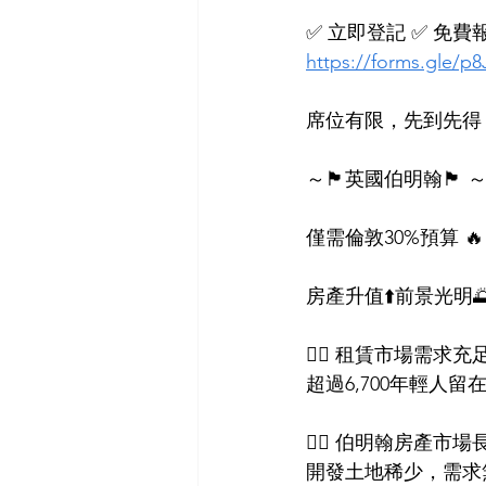
✅ 立即登記 ✅ 免費
https://forms.gle/
席位有限，先到先得
～🏴󠁧󠁢󠁥󠁮󠁧󠁿英國伯明翰🏴󠁧󠁢󠁥󠁮󠁧󠁿 
僅需倫敦30%預算 
房產升值⬆️前景光明
👍🏻 租賃市場需求充足👨
超過6,700年輕人留在
👍🏻 伯明翰房產市場長
開發土地稀少，需求