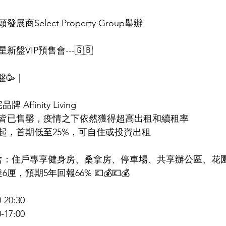
Select Property Group舉辦
星新盤VIP預售會---🇬🇧
盤🥳｜
Affinity Living
個項目皆已售罄，疫情之下依然獲得超高出租和續租率
30萬起，首期低至25%，可自住或投資出租
套包含：住戶專享健身房、桑拿房、停車場、共享辦公區、花
6厘，預期5年回報66% 💷💰💷💰
20:30
17:00 