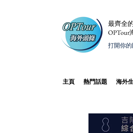
最齊全
OPTou
打開你的
主頁
熱門話題
海外