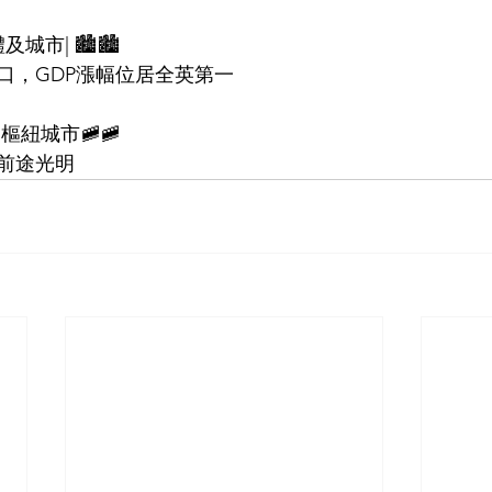
及城市| 🏙️🏙️
及人口，GDP漲幅位居全英第一
的樞紐城市🚞🚞
前途光明