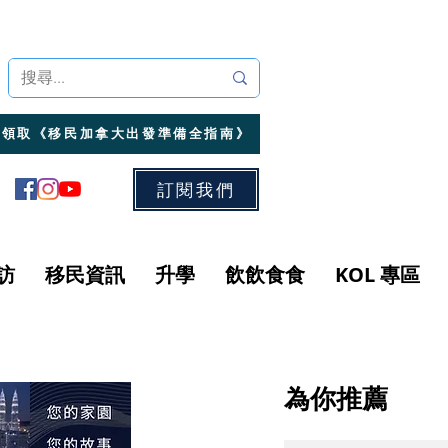
領取《移民加拿大出發準備全指南》
訂閱我們
訪
移民資訊
升學
飲飲食食
KOL 專區
為你推薦