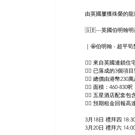
由英國屢獲殊榮的龍頭發展商
🇬🇧---英國伯明翰明
｜🤩伯明翰 - 超平筍
👍🏻 來自英國連鎖住宅品牌 
👍🏻 已落成的3
👍🏻 總價由港幣2
👍🏻 面積：460-830呎
👍🏻 五星酒店配
👍🏻 預期租金回報高達
3月18日 禮拜四 18:30-
3月20日 禮拜六 14:00-