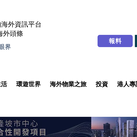
的海外資訊平台
r海外頭條
報料
眼界
生活
環遊世界
海外物業之旅
投資
港人專