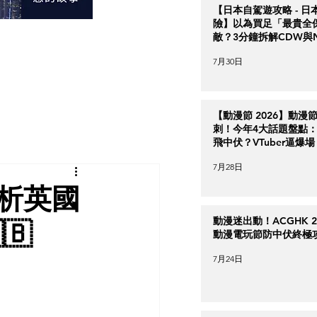
【日本自駕遊攻略 - 日
險】以為買足「最貴全
敵？3分鐘拆解CDW與
＋5大即時破保陷阱
7月30日
【動漫節 2026】動漫
刺！今年4大話題盤點：Ha
飛中伏？VTuber逼爆場
7月28日
分析英國
動漫迷出動！ACGHK 2
🇧
動漫電玩節防中伏終極
7月24日