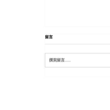
留言
撰寫留言......
【日本自駕遊攻略 - 日本租車
保險】以為買足「最貴全保」
就無敵？3分鐘拆解CDW與
NOC分別＋5大即時破保陷阱