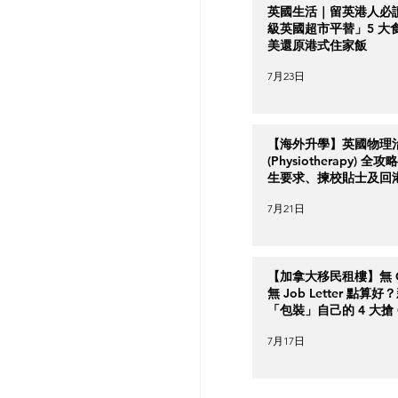
英國生活｜留英港人必
級英國超市平替」5 大
美還原港式住家飯
7月23日
【海外升學】英國物理
(Physiotherapy) 全
生要求、揀校貼士及回
南
7月21日
【加拿大移民租樓】無 Cr
無 Job Letter 點算
「包裝」自己的 4 大搶 O
實力策略
7月17日