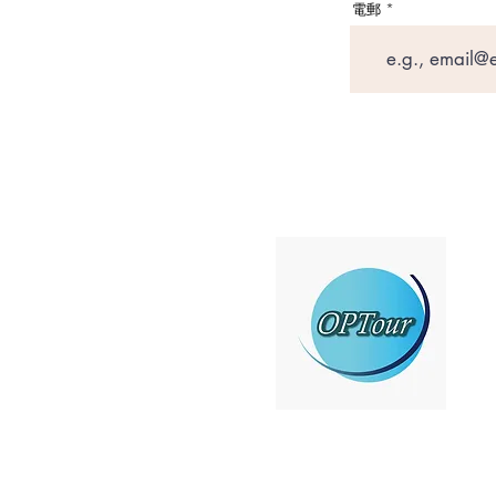
電郵
關
​立
聯
廣