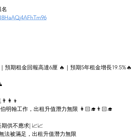
報名
p8J8HaAQj4AFhTm96
～
｜預期租金回報高達6厘 🔥｜預期5年租金增長19.5%🔥

‍👩‍👦
伯明翰工作，出租升值潛力無限 👩🏻‍🎓👨🏻‍🎓
期供不應求| 📈📈
無法被滿足，出租升值潛力無限