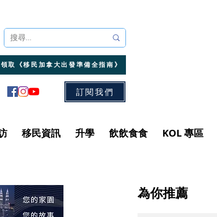
領取《移民加拿大出發準備全指南》
訂閱我們
訪
移民資訊
升學
飲飲食食
KOL 專區
為你推薦