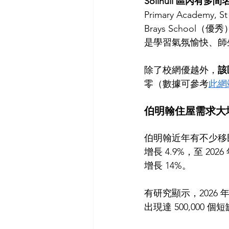
Solihull 區內有多間
Primary Academy
Brays School（
是學習氣氛愉快、師
除了校網優越外，
該
零（數據可參考
此網
伯明翰住屋需求大
伯明翰近年有不少移民
增長 4.9%，至 2
增長 14%。
有研究顯示，2026
出現達 500,000 個