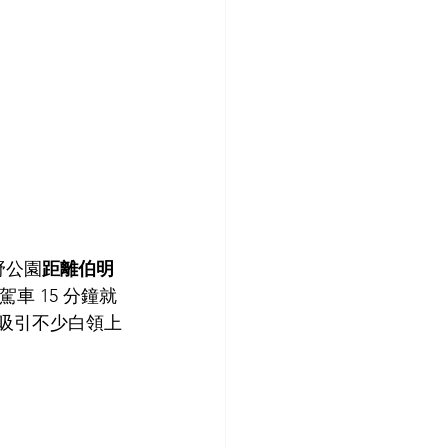
野公園
距離伯明
駕車 15 分鐘就
，吸引不少白領上