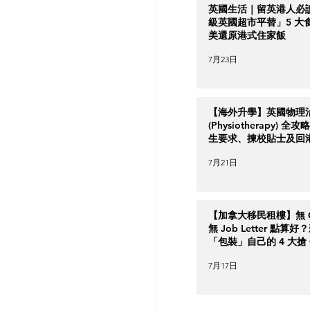
英國生活｜留英港人必
級英國超市平替」5 大
美還原港式住家飯
7月23日
【海外升學】英國物理
(Physiotherapy) 全
生要求、揀校貼士及回
南
7月21日
【加拿大移民租樓】無 Cr
無 Job Letter 點算
「包裝」自己的 4 大搶 O
實力策略
7月17日