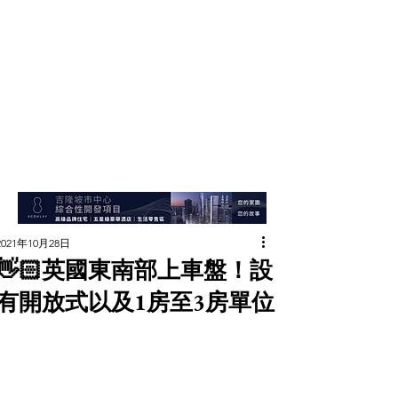
2021年10月28日
👋🏻英國東南部上車盤！設
有開放式以及1房至3房單位