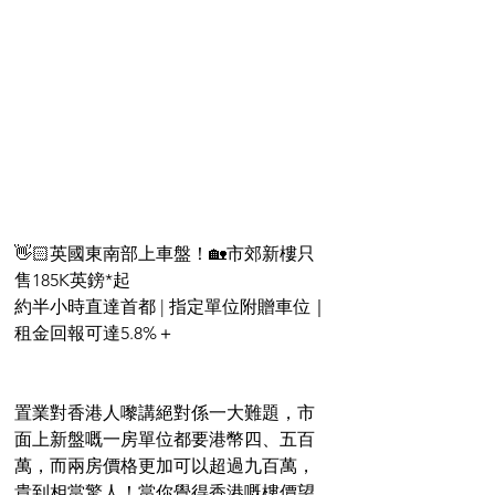
👋🏻英國東南部上車盤！🏡市郊新樓只
售185K英鎊*起
約半小時直達首都 | 指定單位附贈車位｜
租金回報可達5.8%＋
置業對香港人嚟講絕對係一大難題，市
面上新盤嘅一房單位都要港幣四、五百
萬，而兩房價格更加可以超過九百萬，
貴到相當驚人！當你覺得香港嘅樓價望