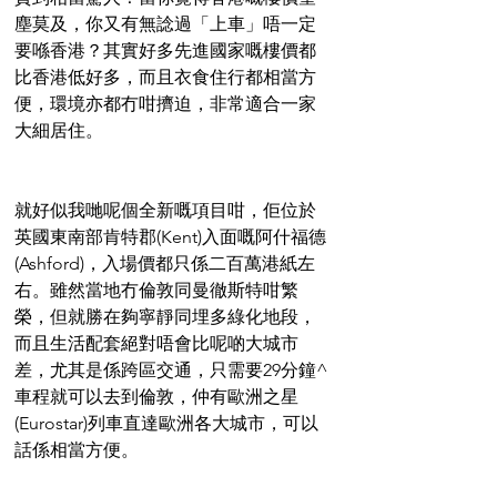
塵莫及，你又有無諗過「上車」唔一定
要喺香港？其實好多先進國家嘅樓價都
比香港低好多，而且衣食住行都相當方
便，環境亦都冇咁擠迫，非常適合一家
大細居住。
就好似我哋呢個全新嘅項目咁，佢位於
英國東南部肯特郡(Kent)入面嘅阿什福德
(Ashford)，入場價都只係二百萬港紙左
右。雖然當地冇倫敦同曼徹斯特咁繁
榮，但就勝在夠寧靜同埋多綠化地段，
而且生活配套絕對唔會比呢啲大城市
差，尤其是係跨區交通，只需要29分鐘^
車程就可以去到倫敦，仲有歐洲之星
(Eurostar)列車直達歐洲各大城市，可以
話係相當方便。