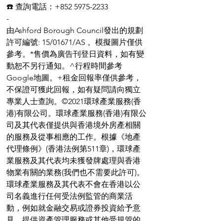
☎️ 查詢電話：+852 5975-2233
-
由Ashford Borough Council發出的規劃
許可編號: 15/01671/AS 。模擬圖片僅供
參考。*售價為廣告刊登日資料，如有變
動恕不另行通知。^行程時間參考
Google地圖。+租金回報率僅供參考，
不保證可獲此回報，如有疑問請向獨立
專業人士查詢。©️2021環球產業服務(香
港)有限公司。環球產業服務(香港)有限公
司及其代表僅提供與香港境外房產相關
的服務及從事相應的工作。根據《地產
代理條例》(香港法例第511章)，環球產
業服務及其代表均未獲發牌處理與香港
物業有關的業務(我們也不需要此許可)。
環球產業服務及其代表不會在香港以公
司名義進行任何受法例監管的商業活
動，例如就金融交易或證券投資給予意
見、提供資產管理服務或其他受規管的