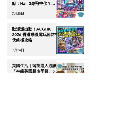
點：Hall 3專飛中伏？
VTuber逼爆場？
7月28日
動漫迷出動！ACGHK
2026 香港動漫電玩節防中
伏終極攻略
7月24日
英國生活｜留英港人必讀！
「神級英國超市平替」5 大
食材，完美還原港式住家飯
7月23日
【海外升學】英國物理治療
(Physiotherapy) 全攻略：
DSE收生要求、揀校貼士及
回港執業指南
7月21日