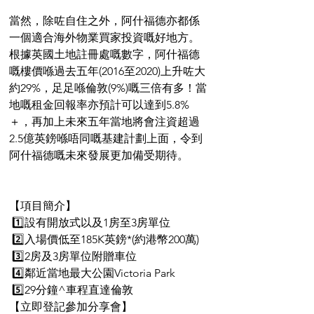
當然，除咗自住之外，阿什福德亦都係
一個適合海外物業買家投資嘅好地方。
根據英國土地註冊處嘅數字，阿什福德
嘅樓價喺過去五年(2016至2020)上升咗大
約29%，足足喺倫敦(9%)嘅三倍有多！當
地嘅租金回報率亦預計可以達到5.8%
＋，再加上未來五年當地將會注資超過
2.5億英鎊喺唔同嘅基建計劃上面，令到
阿什福德嘅未來發展更加備受期待。
【項目簡介】
 1️⃣設有開放式以及1房至3房單位
 2️⃣入場價低至185K英鎊*(約港幣200萬)
 3️⃣2房及3房單位附贈車位
 4️⃣鄰近當地最大公園Victoria Park
 5️⃣29分鐘^車程直達倫敦
【立即登記參加分享會】