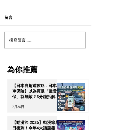
留言
撰寫留言......
【獨家重溫 - 泰國物業投
【OPTour 獨
資】解鎖「亞洲避風
解鎖「亞洲避風
港」：泰國 10 年尊貴長居
何透過高端資產
簽證與跨代財富傳承戰略
次過獲取泰國 10
為你推薦
居特權？
【日本自駕遊攻略 - 日本租
車保險】以為買足「最貴全
保」就無敵？3分鐘拆解
CDW與NOC分別＋5大即
7月30日
時破保陷阱
【動漫節 2026】動漫節尾
日衝刺！今年4大話題盤