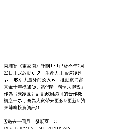
柬埔寨《柬家園》計劃🇰🇭已於今年7月
22日正式啟動🎊🎊，生產力正高速復甦
🚀 。吸引大量外商湧入🔥，推動柬埔寨
黃金十年機遇😍。我們🌐「環球大聯盟」
作為《柬家園》計劃政府認可的合作機
構之一🤝，會為大家帶來更多✨更新✨的
柬埔寨投資資訊❗❗
🗓過去一個月，發展商「CT 
DEVELOPMENT INTERNATIONAL 