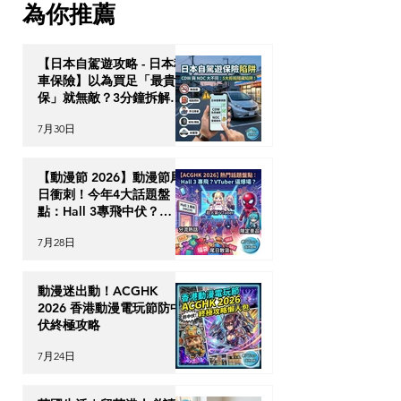
為你推薦
110% 回購保證！
【日本自駕遊攻略 - 日本租
車保險】以為買足「最貴全
保」就無敵？3分鐘拆解
CDW與NOC分別＋5大即
7月30日
時破保陷阱
【動漫節 2026】動漫節尾
日衝刺！今年4大話題盤
點：Hall 3專飛中伏？
VTuber逼爆場？
7月28日
動漫迷出動！ACGHK
2026 香港動漫電玩節防中
伏終極攻略
7月24日