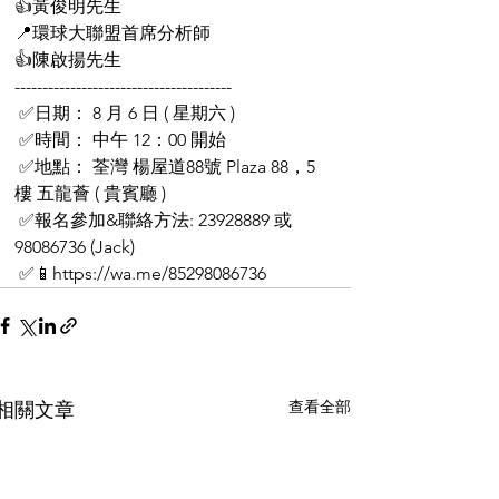
👍黃俊明先生
📍環球大聯盟首席分析師
👍陳啟揚先生
---------------------------------------
 ✅日期： 8 月 6 日 ( 星期六 ) 
 ✅時間： 中午 12：00 開始
 ✅地點： 荃灣 楊屋道88號 Plaza 88，5
樓 五龍薈 ( 貴賓廳 )
 ✅報名參加&聯絡方法: 23928889 或 
98086736 (Jack)
 ✅📱https://wa.me/85298086736
查看全部
相關文章