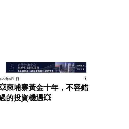
2022年8月1日
💥柬埔寨黃金十年，不容錯
過的投資機遇💥