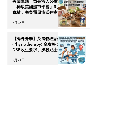
英國生活｜留英港人必讀！
「神級英國超市平替」5 大
食材，完美還原港式住家飯
7月23日
【海外升學】英國物理治療
(Physiotherapy) 全攻略：
DSE收生要求、揀校貼士及
回港執業指南
7月21日
【加拿大移民租樓】無
Credit、無 Job Letter 點
算好？新移民「包裝」自己
的 4 大搶 Offer 軟實力策
7月17日
略
OPTour Stories
訂閱我們的Newsletter，你會收到OPTour