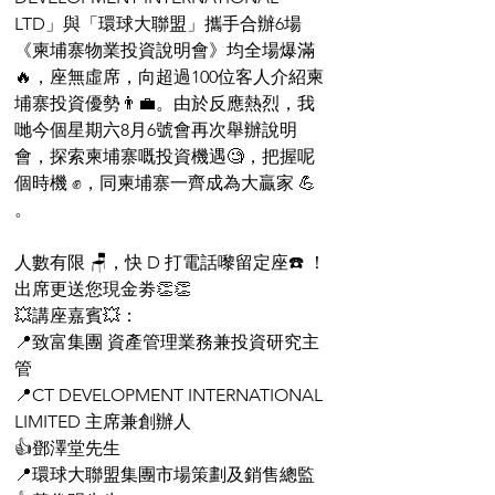
LTD」與「環球大聯盟」攜手合辦6場
《柬埔寨物業投資說明會》均全場爆滿
🔥，座無虛席，向超過100位客人介紹柬
埔寨投資優勢👨‍💼。由於反應熱烈，我
哋今個星期六8月6號會再次舉辦說明
會，探索柬埔寨嘅投資機遇🧐，把握呢
個時機 ✊，同柬埔寨一齊成為大贏家 💪 
。
人數有限 🪑，快 D 打電話嚟留定座☎️ ！
出席更送您現金劵👏👏
💥講座嘉賓💥：
📍致富集團 資產管理業務兼投資研究主
管
📍CT DEVELOPMENT INTERNATIONAL 
LIMITED 主席兼創辦人
👍鄧澤堂先生
📍環球大聯盟集團市場策劃及銷售總監