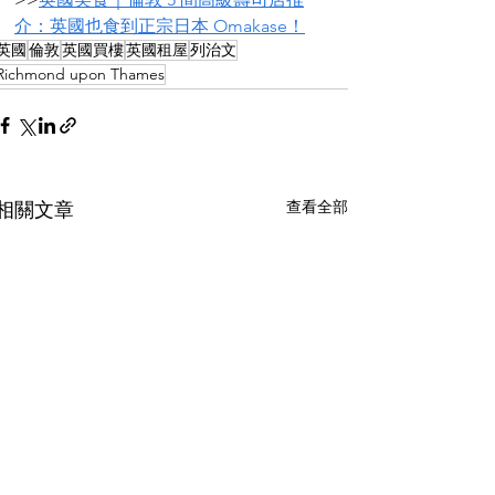
介：英國也食到正宗日本 Omakase！
英國
倫敦
英國買樓
英國租屋
列治文
Richmond upon Thames
查看全部
相關文章