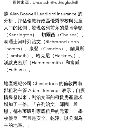
圖片來源：Unsplash @ruthiegledhill
據 Alan Boswell Landlord Insurance 的
分析，評估倫敦行政區優秀學校與兒童
人口的比例，發現名列前茅的是肯辛頓
（Kensington）、切爾西（Chelsea）、
泰晤士河畔列治文（Richmond upon 
Thames）、康登（Camden）、蘭貝斯
（Lambeth）、哈克尼（Hackney,）、
漢默史密斯（Hammersmith）和富咸
（Fulham）。
地產經紀公司 Chestertons 的倫敦西南
部租務主管 Adam Jennings 表示，自疫
情爆發以來，列治文區的租賃房產需求
增加了一倍。「在列治文、邱園、希
恩，都有著吸引家庭租戶的元素——學
校優良，而且是安全、乾淨、以公園為
主的地區。」