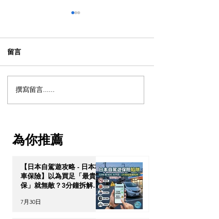
留言
撰寫留言......
英國租屋｜租客權利
英國生活｜慳錢
Q&A！押金上限是多少？
低這 3 間商店，
業主驅逐租客要提前多久
宜的商品都在這
通知？
為你推薦
【日本自駕遊攻略 - 日本租
車保險】以為買足「最貴全
保」就無敵？3分鐘拆解
CDW與NOC分別＋5大即
7月30日
時破保陷阱