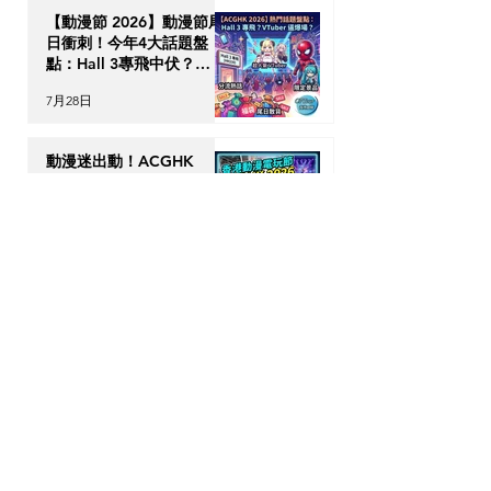
【動漫節 2026】動漫節尾
日衝刺！今年4大話題盤
點：Hall 3專飛中伏？
VTuber逼爆場？
7月28日
動漫迷出動！ACGHK
2026 香港動漫電玩節防中
伏終極攻略
7月24日
英國生活｜留英港人必讀！
「神級英國超市平替」5 大
食材，完美還原港式住家飯
7月23日
【海外升學】英國物理治療
(Physiotherapy) 全攻略：
DSE收生要求、揀校貼士及