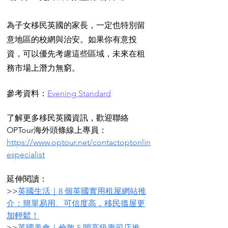
為子女移民英國的家長，一定也特別留
意地區的校網與治安。如果你有意投
資，可以優先考慮這些區域，未來在租
務市場上潛力無窮。
參考資料：
Evening Standard
了解更多移民英國資訊，歡迎聯絡
OPTour海外頭條線上專員：
https://www.optour.net/contactoptonlin
especialist
延伸閱讀：
>>
英國生活｜8 個英國實用租屋網站推
介：簡單易用、可信度高，移民搵屋更
加輕鬆！
>>
英國美食｜倫敦 5 間高級壽司店推