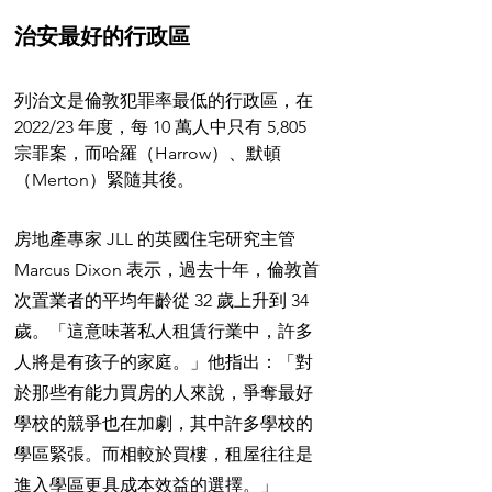
治安最好的行政區
列治文是倫敦犯罪率最低的行政區，在 
2022/23 年度，每 10 萬人中只有 5,805 
宗罪案，而哈羅（Harrow）、默頓
（Merton）緊隨其後。
房地產專家 JLL 的英國住宅研究主管 
Marcus Dixon 表示，過去十年，倫敦首
次置業者的平均年齡從 32 歲上升到 34 
歲。「這意味著私人租賃行業中，許多
人將是有孩子的家庭。」他指出：「對
於那些有能力買房的人來說，爭奪最好
學校的競爭也在加劇，其中許多學校的
學區緊張。而相較於買樓，租屋往往是
進入學區更具成本效益的選擇。」