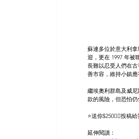
蘇連多位於意大利拿
迎，更在 1997 
長難以忍受人們在古
善市容，維持小鎮應
繼埃奧利群島及威尼
款的風險，但恐怕仍
⭐送你$250👉🏻
延伸閱讀：