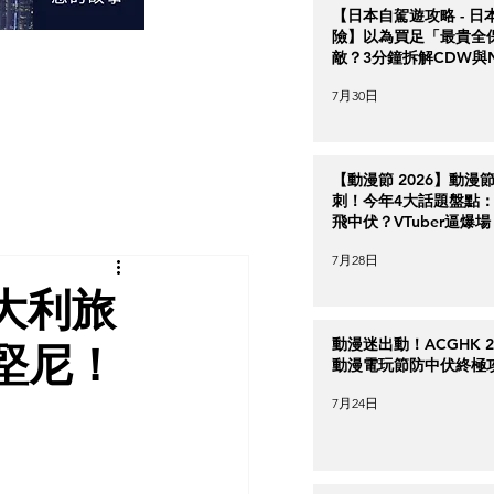
【日本自駕遊攻略 - 日
險】以為買足「最貴全
敵？3分鐘拆解CDW與
＋5大即時破保陷阱
7月30日
【動漫節 2026】動漫
刺！今年4大話題盤點：Ha
飛中伏？VTuber逼爆場
7月28日
大利旅
動漫迷出動！ACGHK 2
堅尼！
動漫電玩節防中伏終極
7月24日