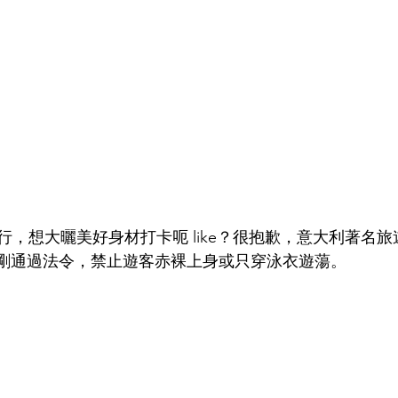
行，想大曬美好身材打卡呃 like？很抱歉，意大利著名
市長剛剛通過法令，禁止遊客赤裸上身或只穿泳衣遊蕩。