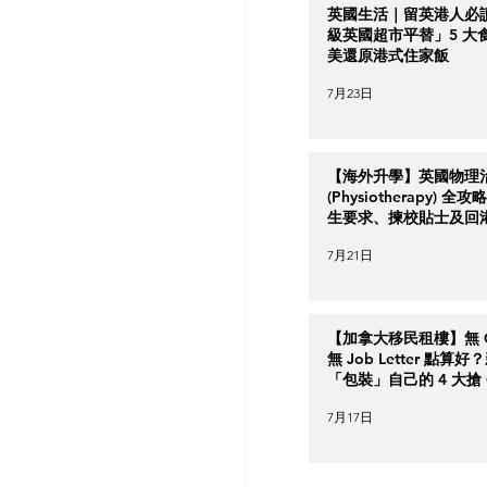
英國生活｜留英港人必
級英國超市平替」5 大
美還原港式住家飯
7月23日
【海外升學】英國物理
(Physiotherapy) 全
生要求、揀校貼士及回
南
7月21日
【加拿大移民租樓】無 Cr
無 Job Letter 點算
「包裝」自己的 4 大搶 O
實力策略
7月17日