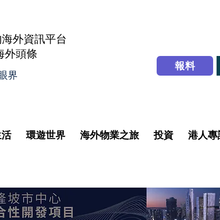
的海外資訊平台
r海外頭條
報料
眼界
生活
環遊世界
海外物業之旅
投資
港人專