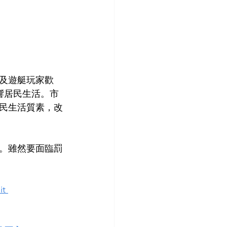
及遊艇玩家歡
響居民生活。市
民生活質素，改
。雖然要面臨罰
t 