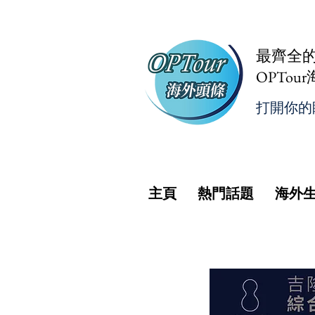
最齊全
OPTou
打開你的
主頁
熱門話題
海外