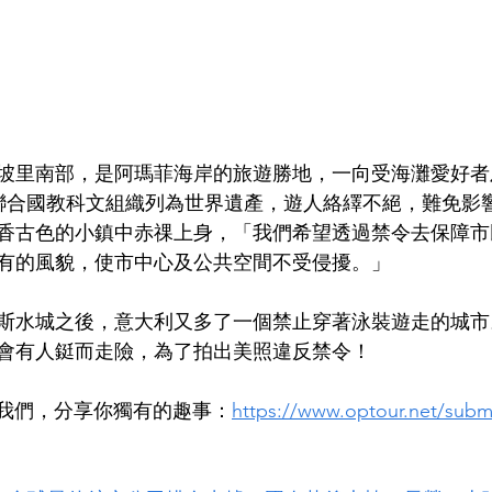
坡里南部，是阿瑪菲海岸的旅遊勝地，一向受海灘愛好者
年被聯合國教科文組織列為世界遺產，遊人絡繹不絕，難免影
香古色的小鎮中赤祼上身，「我們希望透過禁令去保障市
有的風貌，使市中心及公共空間不受侵擾。」
斯水城之後，意大利又多了一個禁止穿著泳裝遊走的城市
會有人鋌而走險，為了拍出美照違反禁令！
投稿給我們，分享你獨有的趣事：
https://www.optour.net/submi