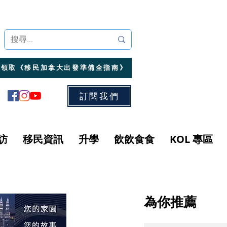
領取《移民加拿大出發準備全指南》
訂閱我們
訪
移民資訊
升學
飲飲食食
KOL 專區
為你推薦