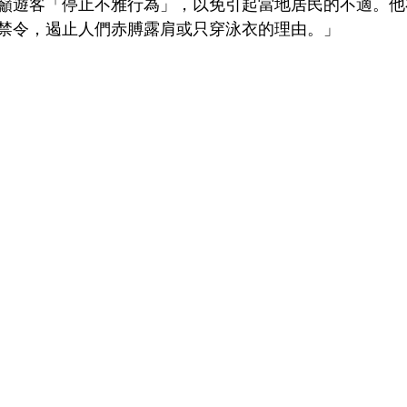
籲遊客「停止不雅行為」，以免引起當地居民的不適。他
禁令，遏止人們赤膊露肩或只穿泳衣的理由。」