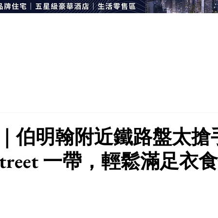
｜伯明翰附近鐵路盤太搶
h Street 一帶，輕鬆滿足衣