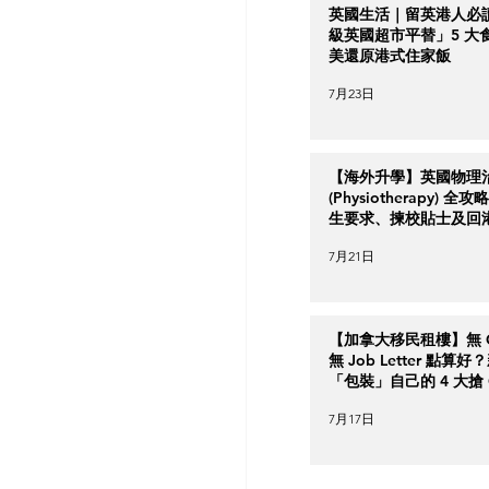
英國生活｜留英港人必
級英國超市平替」5 大
美還原港式住家飯
7月23日
【海外升學】英國物理
(Physiotherapy) 全
生要求、揀校貼士及回
南
7月21日
【加拿大移民租樓】無 Cr
無 Job Letter 點算
「包裝」自己的 4 大搶 O
實力策略
7月17日