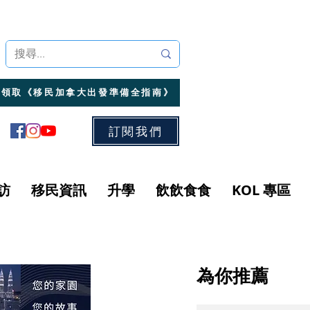
領取《移民加拿大出發準備全指南》
訂閱我們
訪
移民資訊
升學
飲飲食食
KOL 專區
為你推薦