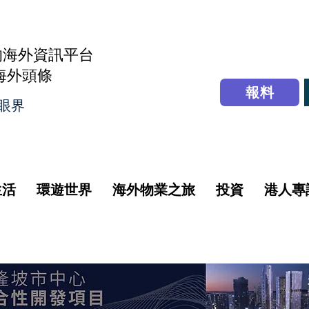
的海外資訊平台
r海外頭條
報料
眼界
生活
環遊世界
海外物業之旅
投資
港人專