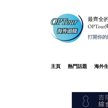
最齊全
OPTou
打開你的
主頁
熱門話題
海外