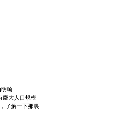
伯明翰
這個擁有龐大人口規模
t），了解一下那裏