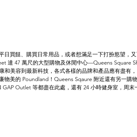
平日買餸、購買日常用品，或者想滿足一下打扮慾望，又
eet 達 47 萬尺的大型購物及休閒中心—Queens Square Sho
、健康和美容到最新科技，各式各樣的品牌和產品應有盡有，Op
 Poundland！Queens Sqaure 附近還有另一購物熱點
M&S 和 GAP Outlet 等都盡在此處，還有 24 小時健身室