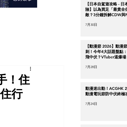
【日本自駕遊攻略 - 日
險】以為買足「最貴全
敵？3分鐘拆解CDW與
＋5大即時破保陷阱
7月30日
【動漫節 2026】動漫
刺！今年4大話題盤點：Ha
飛中伏？VTuber逼爆場
7月28日
手！住
動漫迷出動！ACGHK 2
食住行
動漫電玩節防中伏終極
7月24日