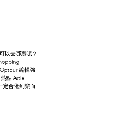
可以去哪裏呢？
pping 
tour 編輯強
 Astle 
，周末一定會逛到樂而