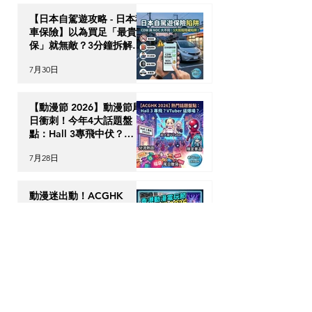
【日本自駕遊攻略 - 日本租
車保險】以為買足「最貴全
保」就無敵？3分鐘拆解
CDW與NOC分別＋5大即
7月30日
時破保陷阱
【動漫節 2026】動漫節尾
日衝刺！今年4大話題盤
點：Hall 3專飛中伏？
VTuber逼爆場？
7月28日
動漫迷出動！ACGHK
2026 香港動漫電玩節防中
伏終極攻略
7月24日
英國生活｜留英港人必讀！
「神級英國超市平替」5 大
食材，完美還原港式住家飯