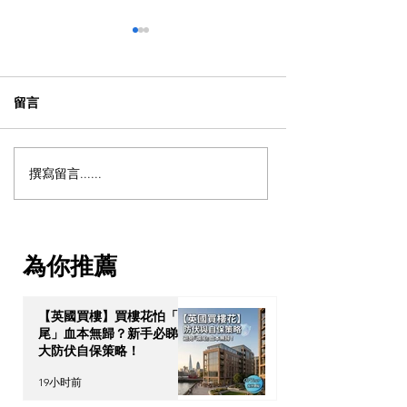
留言
撰寫留言......
【海外生活必修課】英國
【海外生活必修
超市黃標減價終極求生指
英美加租屋狂碰
南！M&S、Tesco神級牛扒
從零建立 Credit 
3折入手，加推3大「掃剩
貸評分）的 5 大
為你推薦
食」神級App
【英國買樓】買樓花怕「爛
尾」血本無歸？新手必睇 3
大防伏自保策略！
19小时前