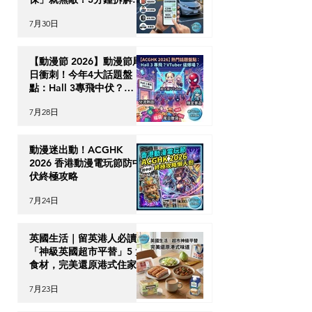
CDW與NOC分別＋5大即
7月30日
時破保陷阱
【動漫節 2026】動漫節尾
日衝刺！今年4大話題盤
點：Hall 3專飛中伏？
VTuber逼爆場？
7月28日
動漫迷出動！ACGHK
2026 香港動漫電玩節防中
伏終極攻略
7月24日
英國生活｜留英港人必讀！
「神級英國超市平替」5 大
食材，完美還原港式住家飯
7月23日