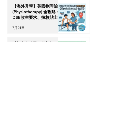
【海外升學】英國物理治療
(Physiotherapy) 全攻略：
DSE收生要求、揀校貼士及
回港執業指南
7月21日
【加拿大移民租樓】無
Credit、無 Job Letter 點
算好？新移民「包裝」自己
的 4 大搶 Offer 軟實力策
7月17日
略
OPTour Stories
訂閱我們的Newsletter，你會收到OPTour
獨家海外資訊
電郵