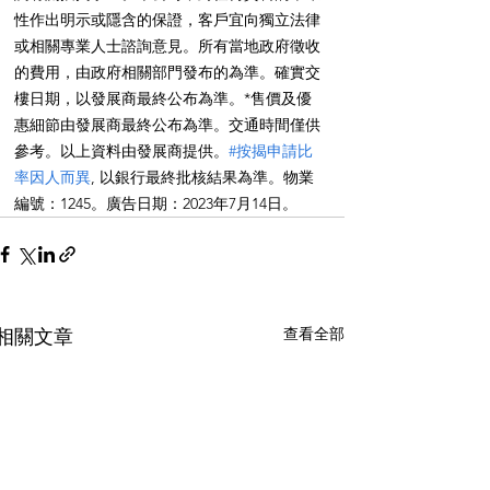
性作出明示或隱含的保證，客戶宜向獨立法律
或相關專業人士諮詢意見。所有當地政府徵收
的費用，由政府相關部門發布的為準。確實交
樓日期，以發展商最終公布為準。*售價及優
惠細節由發展商最終公布為準。交通時間僅供
參考。以上資料由發展商提供。
#按揭申請比
率因人而異
, 以銀行最終批核結果為準。物業
編號：1245。廣告日期：2023年7月14日。
查看全部
相關文章