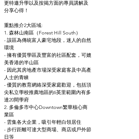
更特邀升學以及按揭方面的專員講解及
分享心得！
重點推介2大區域:
1. 森林山南區（Forest Hill South）
- 該區為傳統富人豪宅地段，迷人的自然
環境
- 擁有優質學區及豐富的社區配套，可媲
美香港的半山區
- 因此其房地產市場深受家庭客及中高產
人士的青睞
- 優質的教育網絡深受家庭歡迎，包括頂
尖私立學校推薦地區的6英里範圍內有多
達20間學府
2. 多倫多市中心Downtown繁華核心商
業區
- 雲集各大企業，吸引年輕白領居住
- 步行距離可達大型商場、商店或戶外節
日等