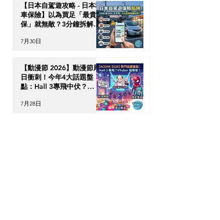
【日本自駕遊攻略 - 日本租
車保險】以為買足「最貴全
保」就無敵？3分鐘拆解
CDW與NOC分別＋5大即
7月30日
時破保陷阱
【動漫節 2026】動漫節尾
日衝刺！今年4大話題盤
點：Hall 3專飛中伏？
VTuber逼爆場？
7月28日
動漫迷出動！ACGHK
2026 香港動漫電玩節防中
伏終極攻略
7月24日
英國生活｜留英港人必讀！
「神級英國超市平替」5 大
食材，完美還原港式住家飯