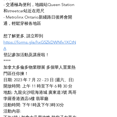
- 交通極為便利，地鐵站Queen Station
和streetcar站近在咫尺
- Metrolinx Ontario新綫路日後將會開
通，輕鬆穿梭各地區
想了解更多, 請立即到 
https://forms.gle/hxG5ZkDWNfx1XCtN
A
登記參加活動及講座啦！
****
加拿大多倫多物業聯展 多個華人置業熱
門區任你揀！
日期: 2023 年 7 月 22 - 23 日 (週六、日)
開放時間: 上午 11 時至下午 6 時 30 分
地點: 九龍尖沙咀海港城 廣東道3號 馬哥
孛羅香港酒店6樓 翡翠廳
活動時間: 下午1時及下午3時30分
活動內容: 