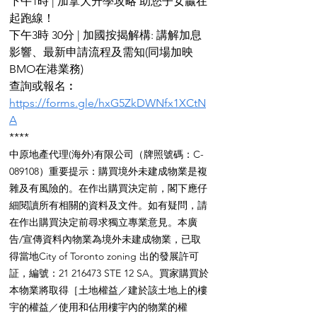
下午1時 | 加拿大升學攻略 助您子女贏在
起跑線！ 
下午3時 30分 | 加國按揭解構: 講解加息
影響、最新申請流程及需知(同場加映
BMO在港業務)
查詢或報名︰
https://forms.gle/hxG5ZkDWNfx1XCtN
A
****
中原地產代理(海外)有限公司（牌照號碼：C-
089108）重要提示：購買境外未建成物業是複
雜及有風險的。在作出購買決定前，閣下應仔
細閱讀所有相關的資料及文件。如有疑問，請
在作出購買決定前尋求獨立專業意見。本廣
告/宣傳資料內物業為境外未建成物業，已取
得當地City of Toronto zoning 出的發展許可
証，編號：21 216473 STE 12 SA。買家購買於
本物業將取得［土地權益／建於該土地上的樓
宇的權益／使用和佔用樓宇內的物業的權