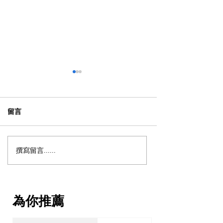
留言
撰寫留言......
【獨家重溫 - 泰國物業投
【OPTour 獨
資】解鎖「亞洲避風
解鎖「亞洲避風
港」：泰國 10 年尊貴長居
何透過高端資產
簽證與跨代財富傳承戰略
次過獲取泰國 10
為你推薦
居特權？