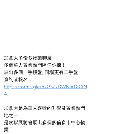
加拿大多倫多物業聯展
多個華人置業熱門區任你揀！
展出多個一手樓盤, 同場更有二手盤
查詢或報名︰
https://forms.gle/hxG5ZkDWNfx1XCtN
A
加拿大是為華人喜歡的升學及置業熱門
地之一
是次聯展將會展出多個多倫多市中心物
業