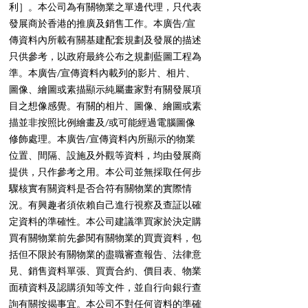
利］。本公司為有關物業之單邊代理，只代表
發展商於香港的推廣及銷售工作。本廣告/宣
傳資料內所載有關基建配套規劃及發展的描述
只供參考，以政府最終公布之規劃藍圖工程為
準。本廣告/宣傳資料內載列的影片、相片、
圖像、繪圖或素描顯示純屬畫家對有關發展項
目之想像感覺。有關的相片、圖像、繪圖或素
描並非按照比例繪畫及/或可能經過電腦圖像
修飾處理。本廣告/宣傳資料內所顯示的物業
位置、間隔、設施及外觀等資料，均由發展商
提供，只作參考之用。本公司並無採取任何步
驟核實有關資料是否合符有關物業的實際情
況。有興趣者須依賴自己進行視察及查証以確
定資料的準確性。本公司建議準買家於決定購
買有關物業前先參閱有關物業的買賣資料，包
括但不限於有關物業的盡職審查報告、法律意
見、銷售資料單張、買賣合約、價目表、物業
面積資料及認購須知等文件，並自行向銀行查
詢有關按揭事宜。本公司不對任何資料的準確