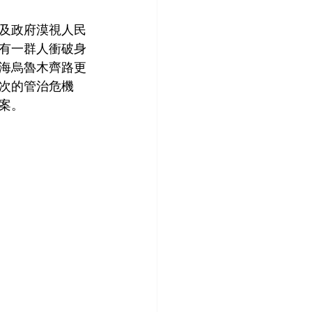
及政府漠視人民
有一群人衝破身
海烏魯木齊路更
次的管治危機
案。