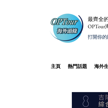
最齊全
OPTou
打開你的
主頁
熱門話題
海外