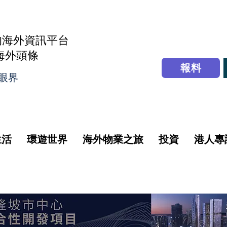
的海外資訊平台
r海外頭條
報料
眼界
生活
環遊世界
海外物業之旅
投資
港人專