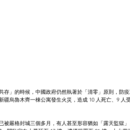
共存」的時候，中國政府仍然執著於「清零」原則，防疫
疆烏魯木齊一棟公寓發生火災，造成 10 人死亡、9 人
已被嚴格封城三個多月，有人甚至形容猶如「露天監獄」