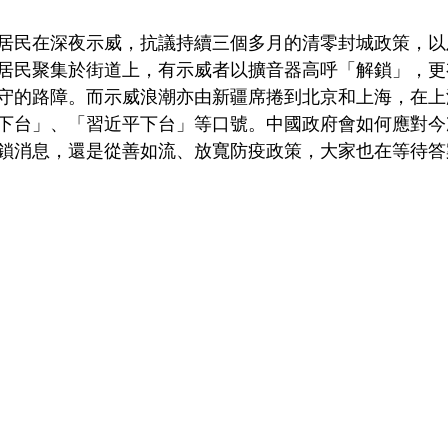
居民在深夜示威，抗議持續三個多月的清零封城政策，以
居民聚集於街道上，有示威者以擴音器高呼「解鎖」，更
守的路障。而示威浪潮亦由新疆席捲到北京和上海，在上
下台」、「習近平下台」等口號。中國政府會如何應對今
鎖消息，還是從善如流、放寬防疫政策，大家也在等待答