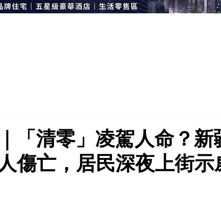
｜「清零」凌駕人命？新
人傷亡，居民深夜上街示