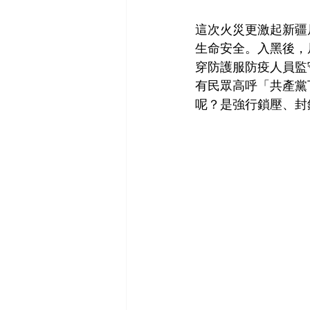
這次火災更激起新疆
生命安全。入黑後，
穿防護服防疫人員監
有民眾高呼「共產黨
呢？是強行鎖壓、封