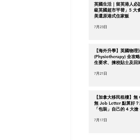
英國生活｜留英港人必
級英國超市平替」5 大
美還原港式住家飯
7月23日
【海外升學】英國物理
(Physiotherapy) 全
生要求、揀校貼士及回
南
7月21日
【加拿大移民租樓】無 Cr
無 Job Letter 點算
「包裝」自己的 4 大搶 O
實力策略
7月17日