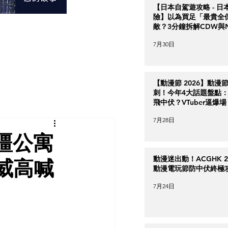
【日本自駕遊攻略 - 日
險】以為買足「最貴全
敵？3分鐘拆解CDW與
＋5大即時破保陷阱
7月30日
【動漫節 2026】動漫
刺！今年4大話題盤點：Ha
飛中伏？VTuber逼爆場
7月28日
疆公寓
動漫迷出動！ACGHK 2
威高喊
動漫電玩節防中伏終極
7月24日