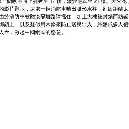
 樓一間臥室向上蔓延至 17 樓，濃煙籠罩至 21 樓。大火
的影片顯示，遠處一輛消防車噴出弧形水柱，卻因距離太
由於消防車被防疫隔離路障擋住；加上大樓被封鎖而妨礙
綁鎖上，以及疑似用木條來防止居民出入，終釀成多人傷
人命，激起中國網民的怒意。