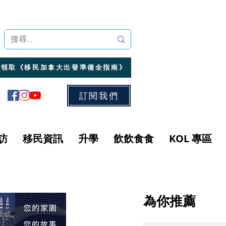
領取《移民加拿大出發準備全指南》
訂閱我們
訪
移民資訊
升學
飲飲食食
KOL 專區
為你推薦