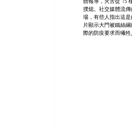
體報導，火舌從 15
撲熄。社交媒體流傳
場，有些人指出這是
片顯示大門被鐵絲綑
際的防疫要求而犧牲