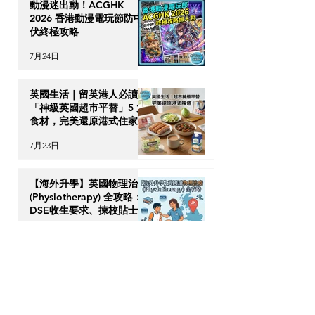
動漫迷出動！ACGHK
2026 香港動漫電玩節防中
伏終極攻略
7月24日
英國生活｜留英港人必讀！
「神級英國超市平替」5 大
食材，完美還原港式住家飯
7月23日
【海外升學】英國物理治療
(Physiotherapy) 全攻略：
DSE收生要求、揀校貼士及
回港執業指南
7月21日
【加拿大移民租樓】無
Credit、無 Job Letter 點
算好？新移民「包裝」自己
的 4 大搶 Offer 軟實力策