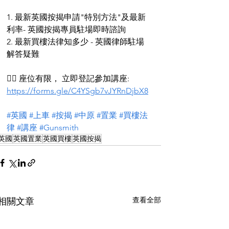
1. 最新英國按揭申請"特別方法"及最新
利率- 英國按揭專員駐場即時諮詢
2. 最新買樓法律知多少 - 英國律師駐場
解答疑難
👉🏻 座位有限， 立即登記參加講座: 
https://forms.gle/C4YSgb7vJYRnDjbX8
#英國
#上車
#按揭
#中原
#置業
#買樓法
律
#講座
#Gunsmith
英國
英國置業
英國買樓
英國按揭
查看全部
相關文章