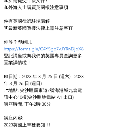
🔺所需提交什麼文件?
🔺外海人士購買英國樓注意事項
仲有英國律師駐場講解
🔻最新英國買樓法律上需注意事宜
仲等？即到👉🏻 
https://forms.gle/C4YSgb7vJYRnDjbX8
登記講座或向我們的英國專員查詢更多
置業詳情啦！
📅日期：2023 年 3 月 25 日 (週六) - 2023 
年 3 月 26 日 (週日)
📍地點: 尖沙咀廣東道7號海港城九倉電
訊中心10樓(尖沙咀地鐵站 A1 出口)
講座時間: 下午2時 30分
講座內容: 
2023英國上車梗要知!!!