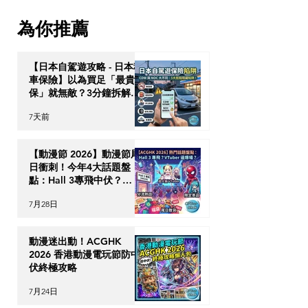
簽證與跨代財富傳承戰略
次過獲取泰國 10
為你推薦
居特權？
【日本自駕遊攻略 - 日本租
車保險】以為買足「最貴全
保」就無敵？3分鐘拆解
CDW與NOC分別＋5大即
7天前
時破保陷阱
【動漫節 2026】動漫節尾
日衝刺！今年4大話題盤
點：Hall 3專飛中伏？
VTuber逼爆場？
7月28日
動漫迷出動！ACGHK
2026 香港動漫電玩節防中
伏終極攻略
7月24日