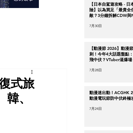
【日本自駕遊攻略 - 日
險】以為買足「最貴全
敵？3分鐘拆解CDW與
＋5大即時破保陷阱
7月30日
【動漫節 2026】動漫
刺！今年4大話題盤點：Ha
飛中伏？VTuber逼爆場
7月28日
報復式旅
動漫迷出動！ACGHK 2
、韓、
動漫電玩節防中伏終極
7月24日