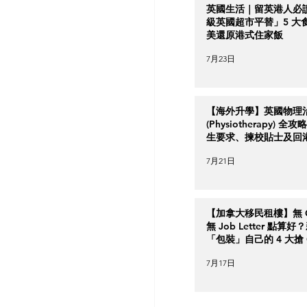
英國生活｜留英港人必
級英國超市平替」5 大
美還原港式住家飯
7月23日
【海外升學】英國物理
(Physiotherapy) 全
生要求、揀校貼士及回
南
7月21日
【加拿大移民租樓】無 Cr
無 Job Letter 點算
「包裝」自己的 4 大搶 O
實力策略
7月17日