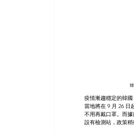
韓
疫情漸趨穩定的韓國
當地將在 9 月 26 
不用再戴口罩。而據
設有檢測站，政策稍後