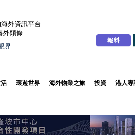
的海外資訊平台
r海外頭條
報料
眼界
生活
環遊世界
海外物業之旅
投資
港人專