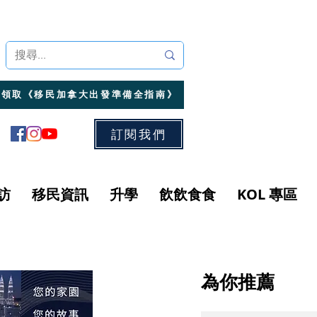
領取《移民加拿大出發準備全指南》
訂閱我們
訪
移民資訊
升學
飲飲食食
KOL 專區
為你推薦