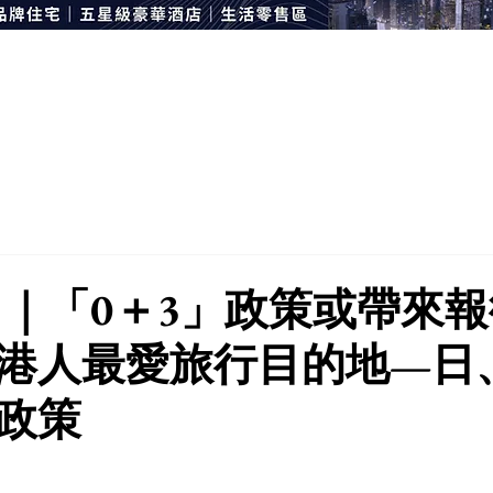
 ｜「0＋3」政策或帶來
港人最愛旅行目的地—日
政策