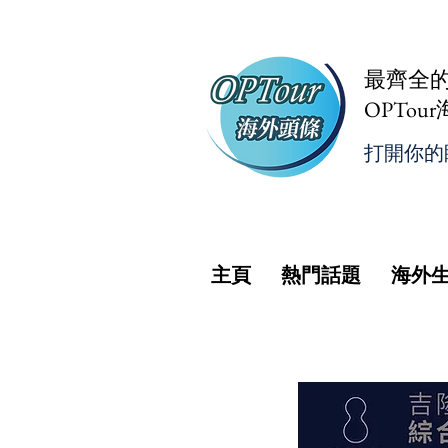
最齊全
OPTou
打開你的
主頁
熱門話題
海外