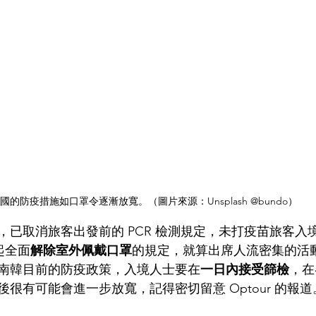
國的防疫措施如口罩令逐漸放寬。（圖片來源：Unsplash @bundo）
，已取消旅客出發前的 PCR 檢測規定，未打疫苗旅客入
日起全面
解除室外佩戴口罩
的規定，就算出席人流密集的活
南韓目前的防疫政策，入境人士要在
一日內接受篩檢
，在
很有可能會進一步放寬，記得密切留意 Optour 的報道