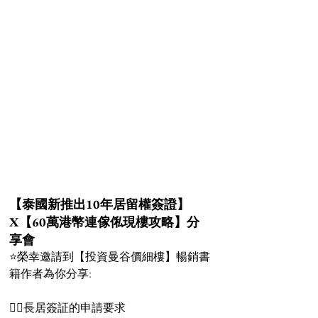
【泰國新推出10年居留權簽證】
X【60萬港幣連傢俬現樓攻略】分
享會
⭐️榮幸邀請到【投資曼谷價細樓】暢銷書
籍作者為你分享:
👉🏻長居簽証的申請要求