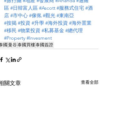
#旅行團
#地產
#發展商
#Ananda
#通羅
區
#日韓富人區
#Ascott
#服務式住宅
#酒
店
#市中心
#傢俬
#觀光
#東南亞
#按揭
#投資
#升學
#海外投資
#海外置業
#移民
#物業投資
#私募基金
#總代理
#Property
#Invesment
泰國
曼谷
泰國買樓
泰國簽證
查看全部
相關文章