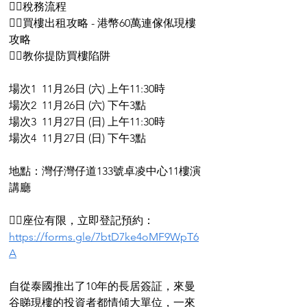
👉🏻稅務流程
👉🏻買樓出租攻略 - 港幣60萬連傢俬現樓
攻略
👉🏻教你提防買樓陷阱
場次1  11月26日 (六) 上午11:30時
場次2  11月26日 (六) 下午3點
場次3  11月27日 (日) 上午11:30時
場次4  11月27日 (日) 下午3點
地點：灣仔灣仔道133號卓凌中心11樓演
講廳
👉🏻座位有限，立即登記預約：
https://forms.gle/7btD7ke4oMF9WpT6
A
自從泰國推出了10年的長居簽証，來曼
谷睇現樓的投資者都情傾大單位，一來