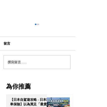
留言
撰寫留言......
【獨家重溫 - 泰國物業投
【網上講座足本
資】解鎖「亞洲避風
鎖東南亞「美元
港」：泰國 10 年尊貴長居
力：柬埔寨金邊
簽證與跨代財富傳承戰略
ODOM，盡享 8
為你推薦
110% 回購保證！
【日本自駕遊攻略 - 日本租
車保險】以為買足「最貴全