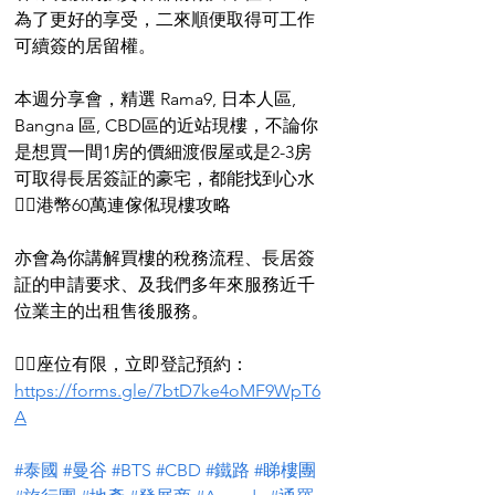
為了更好的享受，二來順便取得可工作
可續簽的居留權。
本週分享會，精選 Rama9, 日本人區, 
Bangna 區, CBD區的近站現樓，不論你
是想買一間1房的價細渡假屋或是2-3房
可取得長居簽証的豪宅，都能找到心水
👉🏻港幣60萬連傢俬現樓攻略
亦會為你講解買樓的稅務流程、長居簽
証的申請要求、及我們多年來服務近千
位業主的出租售後服務。
👉🏻座位有限，立即登記預約：
https://forms.gle/7btD7ke4oMF9WpT6
A
#泰國
#曼谷
#BTS
#CBD
#鐵路
#睇樓團