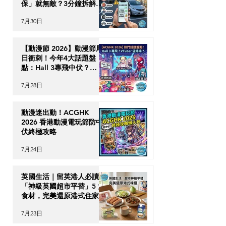
保」就無敵？3分鐘拆解
CDW與NOC分別＋5大即
7月30日
時破保陷阱
【動漫節 2026】動漫節尾
日衝刺！今年4大話題盤
點：Hall 3專飛中伏？
VTuber逼爆場？
7月28日
動漫迷出動！ACGHK
2026 香港動漫電玩節防中
伏終極攻略
7月24日
英國生活｜留英港人必讀！
「神級英國超市平替」5 大
食材，完美還原港式住家飯
7月23日