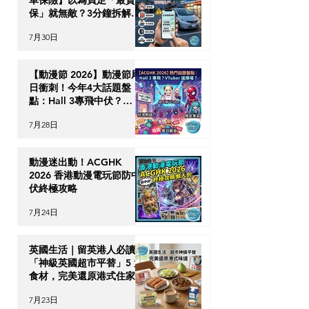
車保險】以為買足「最貴全
保」就無敵？3分鐘拆解
CDW與NOC分別＋5大即
7月30日
時破保陷阱
【動漫節 2026】動漫節尾
日衝刺！今年4大話題盤
點：Hall 3專飛中伏？
VTuber逼爆場？
7月28日
動漫迷出動！ACGHK
2026 香港動漫電玩節防中
伏終極攻略
7月24日
英國生活｜留英港人必讀！
「神級英國超市平替」5 大
食材，完美還原港式住家飯
7月23日