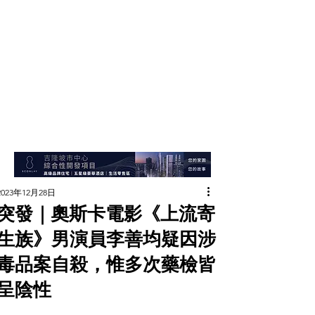
2023年12月28日
突發｜奧斯卡電影《上流寄
生族》男演員李善均疑因涉
毒品案自殺，惟多次藥檢皆
呈陰性