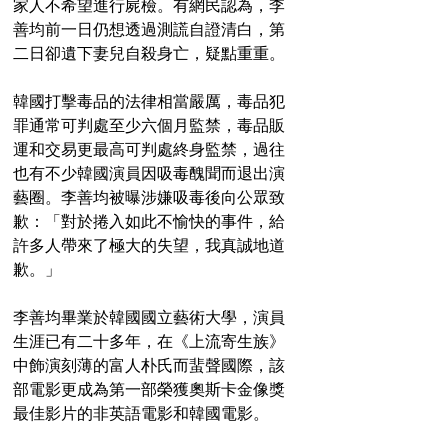
家人不希望進行屍檢。有網民認為，李
善均前一日仍想透過測謊自證清白，第
二日卻遺下妻兒自殺身亡，疑點重重。
韓國打擊毒品的法律相當嚴厲，毒品犯
罪通常可判處至少六個月監禁，毒品販
運和交易更最高可判處終身監禁，過往
也有不少韓國演員因吸毒醜聞而退出演
藝圈。李善均被曝涉嫌吸毒後向公眾致
歉：「對於捲入如此不愉快的事件，給
許多人帶來了極大的失望，我真誠地道
歉。」
李善均畢業於韓國國立藝術大學，演員
生涯已有二十多年，在《上流寄生族》
中飾演刻薄的富人朴氏而蜚聲國際，該
部電影更成為第一部榮獲奧斯卡金像獎
最佳影片的非英語電影和韓國電影。