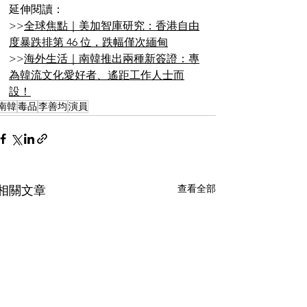
延伸閱讀：
>>
全球焦點｜美加智庫研究：香港自由
度暴跌排第 46 位，跌幅僅次緬甸
>>
海外生活｜南韓推出兩種新簽證：專
為韓流文化愛好者、遙距工作人士而
設！
南韓
毒品
李善均
演員
查看全部
相關文章