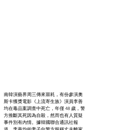
南韓演藝界周三傳來噩耗，有份參演奧
斯卡獲獎電影《上流寄生族》演員李善
均在毒品案調查中死亡，年僅 48 歲，警
方推斷其死因為自殺，然而也有人質疑
事件別有內情。據韓國聯合通訊社報
道，李善均的妻子向警方報稱丈夫離家