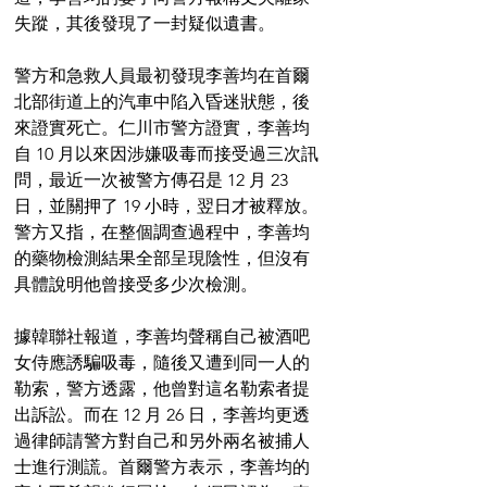
失蹤，其後發現了一封疑似遺書。
警方和急救人員最初發現李善均在首爾
北部街道上的汽車中陷入昏迷狀態，後
來證實死亡。仁川市警方證實，李善均
自 10 月以來因涉嫌吸毒而接受過三次訊
問，最近一次被警方傳召是 12 月 23 
日，並關押了 19 小時，翌日才被釋放。
警方又指，在整個調查過程中，李善均
的藥物檢測結果全部呈現陰性，但沒有
具體說明他曾接受多少次檢測。
據韓聯社報道，李善均聲稱自己被酒吧
女侍應誘騙吸毒，隨後又遭到同一人的
勒索，警方透露，他曾對這名勒索者提
出訴訟。而在 12 月 26 日，李善均更透
過律師請警方對自己和另外兩名被捕人
士進行測謊。首爾警方表示，李善均的