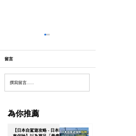
留言
撰寫留言......
【動漫節 2026】動漫節尾
動漫迷出動！AC
日衝刺！今年4大話題盤
2026 香港動漫
點：Hall 3專飛中伏？
伏終極攻略
VTuber逼爆場？
為你推薦
【日本自駕遊攻略 - 日本租