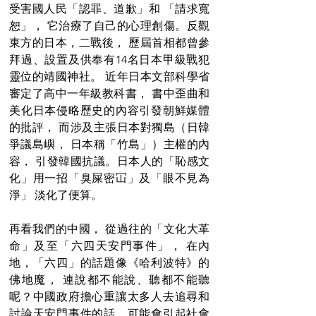
受害國人民「認罪、道歉」和 「請求寬
恕」， 它治療了自己的心理創傷。反觀
東方的日本，二戰後， 歷屆首相都曾參
拜過、設置及供奉有14名日本甲級戰犯
靈位的靖國神社。 近年日本文部科學省
審定了高中一年級教科書， 書中歪曲和
美化日本侵略歷史的內容引發朝鮮媒體
的批評， 而涉及主張日本對獨島（日韓
爭議島嶼， 日本稱「竹島」）主權的內
容， 引發韓國抗議。日本人的「恥感文
化」用一招「臭屎密冚」及「眼不見為
淨」 淡化了便算。
再看我們的中國， 從過往的「文化大革
命」及至「六四天安門事件」， 在內
地，「六四」的話題像《哈利波特》的
佛地魔， 連說都不能說、聽都不能聽
呢？中國政府擔心重讓太多人去追尋和
討論天安門事件的話，可能會引起社會