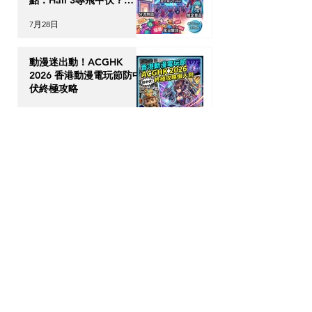
點：Hall 3專飛中伏？
VTuber逼爆場？
7月28日
動漫迷出動！ACGHK
2026 香港動漫電玩節防中
伏終極攻略
7月24日
英國生活｜留英港人必讀！
「神級英國超市平替」5 大
食材，完美還原港式住家飯
7月23日
【海外升學】英國物理治療
(Physiotherapy) 全攻略：
DSE收生要求、揀校貼士及
回港執業指南
7月21日