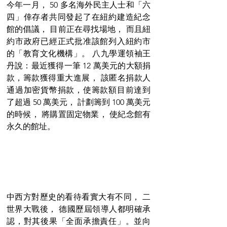
今年一月， 50 多名海外民主人士和「六
四」倖存者共同發起了在紐約建造紀念
館的倡議， 目前正在尋找場地， 而且紐
約市政府已經正式批准該館列入紐約市
的「教育文化機構」。 八九學運領袖王
丹說：最近獲得一筆 12 萬美元的大額捐
款，籌款獲得重大進展， 該匿名捐款人
通過加密貨幣捐款，使籌款額目前達到
了超過 50 萬美元， 計劃籌到 100 萬美元
的時候， 將購置固定物業， 使紀念館有
永久的館址。
中西方對歷史的看待看實大有不同， 二
世界大戰後， 德國歷屆領導人都明確承
認，對其後果「全面承擔責任」。並向