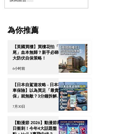
【日本自駕遊攻略 - 日本租
【動漫節 2026
車保險】以為買足「最貴
日衝刺！今年4大
全保」就無敵？3分鐘拆解
點：Hall 3專飛
CDW與NOC分別＋5大即
VTuber逼爆場？
為你推薦
時破保陷阱
【英國買樓】買樓花怕「爛
尾」血本無歸？新手必睇 3
大防伏自保策略！
6小时前
【日本自駕遊攻略 - 日本租
車保險】以為買足「最貴全
保」就無敵？3分鐘拆解
CDW與NOC分別＋5大即
7月30日
時破保陷阱
【動漫節 2026】動漫節尾
日衝刺！今年4大話題盤