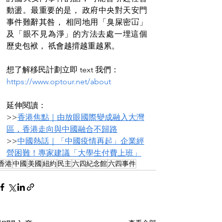
動盪。最重要的是， 政府中央對天安門
事件難辭其咎， 相同地用「臭屎密冚」
及「眼不見為淨」的方法去處一埋這個
歷史包袱， 祇會越揹越重越累。
想了解移民計劃立即 text 我們：
https://www.optour.net/about
延伸閱讀：
>>
香港焦點｜由放眼國際變成融入大灣
區，香港走向與中國融合不歸路
>>
中國熱話｜「中國疫情再起」企業經
營困難！專家建議「大學生付費上班」
香港
中國
美國
紐約
民主
六四紀念館
六四事件