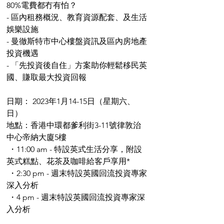
80%電費都冇有怕？
- 區內租務概況、教育資源配套、及生活
娛樂設施 
- 曼徹斯特市中心樓盤資訊及區內房地產
投資機遇 
- 「先投資後自住」方案助你輕鬆移民英
國、賺取最大投資回報 
日期： 2023年1月14-15日（星期六、
日）
地點：香港中環都爹利街3-11號律敦治
中心帝納大廈5樓 
 ・11:00 am - 特設英式生活分享，附設
英式糕點、花茶及咖啡給客戶享用* 
 ・2:30 pm - 週末特設英國回流投資專家
深入分析 
 ・4 pm - 週末特設英國回流投資專家深
入分析 