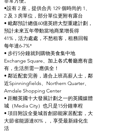
非常方便。
•設有 2 座，提供合共 129 個時尚的 1、
2 及 3 房單位，部分單位更附有露台
• 毗鄰預計總值60億英鎊大型重建計劃，
預計未來五年帶動當地商業增長得
41%，活力處處，不愁租客，租務回報
每年達6-7%*
• 步行5分鐘就到購物美食集中地
Exchange Square、加上各式餐廳應有盡
有，生活所需一應俱全！
• 鄰近配套完善，適合上班高薪人士，鄰
近Spinningfields、Northern Quarter、
Arndale Shopping Center
• 距離英國十大發展計劃之一的英國媒體
城（Media City）也只是15分鐘車程
• 項目附設全曼城首創節能家居配套，大
大節省能源達80%，，享受最新綠化生
活