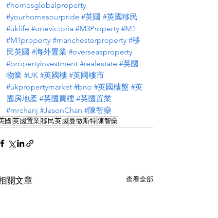
#homesglobalproperty
#yourhomesourpride
#英國
#英國移民
#uklife
#onevictoria
#M3Property
#M1
#M1property
#manchesterproperty
#移
民英國
#海外置業
#overseasproperty
#propertyinvestment
#realestate
#英國
物業
#UK
#英國樓
#英國樓市
#ukpropertymarket
#bno
#英國樓盤
#英
國房地產
#英國買樓
#英國置業
#mrchanj
#JasonChan
#陳智燊
英國
英國置業
移民英國
曼徹斯特
陳智燊
查看全部
相關文章