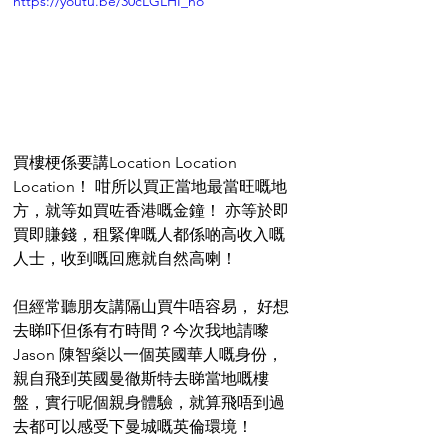
https://youtu.be/30cLGLHI_no
買樓梗係要講Location Location 
Location！ 咁所以買正當地最當旺嘅地
方，就等如買咗香港嘅金鐘！ 亦等於即
買即賺錢，租緊俾嘅人都係啲高收入嘅
人士，收到嘅回應就自然高喇！
但經常聽朋友講隔山買牛唔容易， 好想
去睇吓但係有冇時間？今次我地請嚟 
Jason 陳智燊以一個英國華人嘅身份，
親自飛到英國曼徹斯特去睇當地嘅樓
盤，實行呢個親身體驗，就算飛唔到過
去都可以感受下曼城嘅英倫環境！