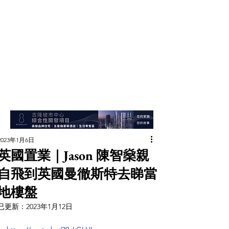
2023年1月6日
英國置業｜Jason 陳智燊親
自飛到英國曼徹斯特去睇當
地樓盤
已更新：
2023年1月12日