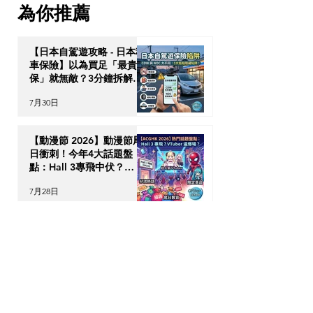
為你推薦
【日本自駕遊攻略 - 日本租
車保險】以為買足「最貴全
保」就無敵？3分鐘拆解
CDW與NOC分別＋5大即
7月30日
時破保陷阱
【動漫節 2026】動漫節尾
日衝刺！今年4大話題盤
點：Hall 3專飛中伏？
VTuber逼爆場？
7月28日
動漫迷出動！ACGHK
2026 香港動漫電玩節防中
伏終極攻略
7月24日