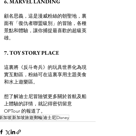
6. MARVEL LANDING 
顧名思義，這是漫威粉絲的朝聖地，裏
面有「復仇者聯盟級別」的冒險，各種
景點和體驗，讓你捕捉最喜歡的超級英
雄。 
7. TOY STORY PLACE 
這裏將《反斗奇兵》的玩具世界化為現
實互動區，粉絲可在這裏享用主題美食
和水上遊樂區。 
想了解迪士尼冒險號更多關於首航及船
上體驗的詳情，就記得密切留意 
OPTour 的報道了。
新加坡
新加坡旅遊
郵輪
迪士尼
Disney