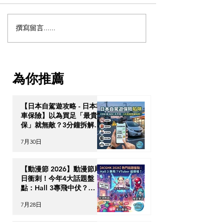
撰寫留言......
【動漫節 2026】動漫節尾
動漫迷出動！AC
日衝刺！今年4大話題盤
2026 香港動漫
點：Hall 3專飛中伏？
伏終極攻略
VTuber逼爆場？
為你推薦
【日本自駕遊攻略 - 日本租
車保險】以為買足「最貴全
保」就無敵？3分鐘拆解
CDW與NOC分別＋5大即
7月30日
時破保陷阱
【動漫節 2026】動漫節尾
日衝刺！今年4大話題盤
點：Hall 3專飛中伏？
VTuber逼爆場？
7月28日