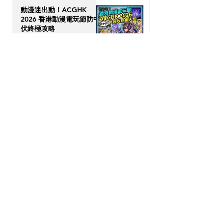
動漫迷出動！ACGHK
2026 香港動漫電玩節防中
伏終極攻略
7月24日
英國生活｜留英港人必讀！
「神級英國超市平替」5 大
食材，完美還原港式住家飯
7月23日
【海外升學】英國物理治療
(Physiotherapy) 全攻略：
DSE收生要求、揀校貼士及
回港執業指南
7月21日
【加拿大移民租樓】無
Credit、無 Job Letter 點
算好？新移民「包裝」自己