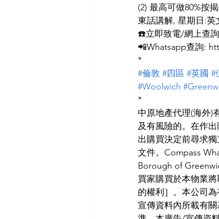
(2) 最高可做80%
東話講解, 星期日:英
☎️立即致電/網上查詢: 8208 
📲Whatsapp查詢: http
*
#倫敦
#四區
#英國
#
#Woolwich
#Greenw
*
中原地產代理(海外)
及有風險的。在作出
出購買決定前尋求獨立專
文件。Compass Wha
Borough of Gree
買家購買於本物業將
的權利］。本公司為
宣傳資料內所載有關
準。本廣告/宣傳資