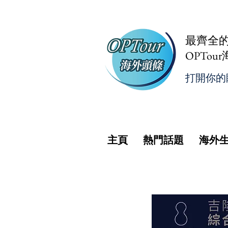
最齊全
OPTou
打開你的
主頁
熱門話題
海外