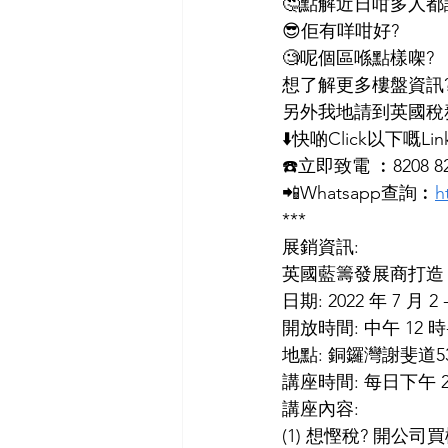
🤔點解近日咁多人都講
😎佢有咩咁好? 
🧐呢個區喺點樣㗎? 
想了解更多樓盤資訊
另外我地請到英國稅務
⬇️快啲Click以下嘅L
☎️立即致電 ︰8208 8268
📲Whatsapp查詢︰
h
***
展銷資訊:
英國藍籌發展商打造 Roy
日期: 2022 年 7 月 2
開放時間: 中午 12 時
地點: 銅鑼灣謝斐道535
講座時間: 每日下午 2
講座內容: 
(1) 想慳稅? 開公