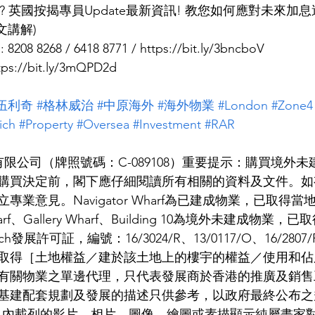
按揭? 英國按揭專員Update最新資訊! 教您如何應對未來加息週
文講解)
8268 / 6418 8771 / https://bit.ly/3bncboV
s://bit.ly/3mQPD2d
伍利奇
#格林威治
#中原海外
#海外物業
#London
#Zone4
ich
#Property
#Oversea
#Investment
#RAR
有限公司（牌照號碼：C-089108）重要提示：購買境外
購買決定前，閣下應仔細閱讀所有相關的資料及文件。如
業意見。Navigator Wharf為已建成物業，已取得
rf、Gallery Wharf、Building 10為境外未建成物業，已取
nwich發展許可証，編號：16/3024/R、13/0117/O、16/2807/
取得［土地權益／建於該土地上的樓宇的權益／使用和佔
有關物業之單邊代理，只代表發展商於香港的推廣及銷售
基建配套規劃及發展的描述只供參考，以政府最終公布之
料內載列的影片、相片、圖像、繪圖或素描顯示純屬畫家