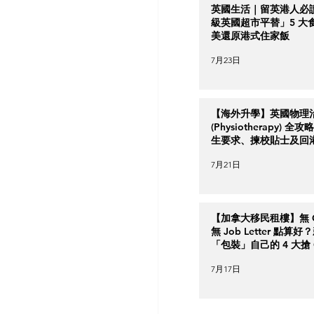
英國生活｜留英港人必
級英國超市平替」5 大
美還原港式住家飯
7月23日
【海外升學】英國物理
(Physiotherapy) 全
生要求、揀校貼士及回
南
7月21日
【加拿大移民租樓】無 Cr
無 Job Letter 點算
「包裝」自己的 4 大搶 O
實力策略
7月17日