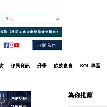
領取《移民加拿大出發準備全指南》
訂閱我們
訪
移民資訊
升學
飲飲食食
KOL 專區
為你推薦