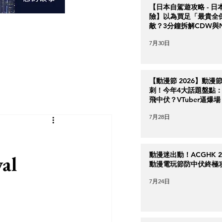
【日本自駕遊攻略 - 日
險】以為買足「最貴全
敵？3分鐘拆解CDW與
＋5大即時破保陷阱
7月30日
【動漫節 2026】動漫
刺！今年4大話題盤點：Ha
飛中伏？VTuber逼爆場
7月28日
動漫迷出動！ACGHK 2
al
動漫電玩節防中伏終極
7月24日