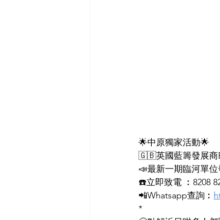
🌟中原獨家活動🌟
🇬🇧英國藍籌發展商Ber
📣最新一期臨河單位發
☎️立即致電 ︰8208 8268
📲Whatsapp查詢︰
h
*