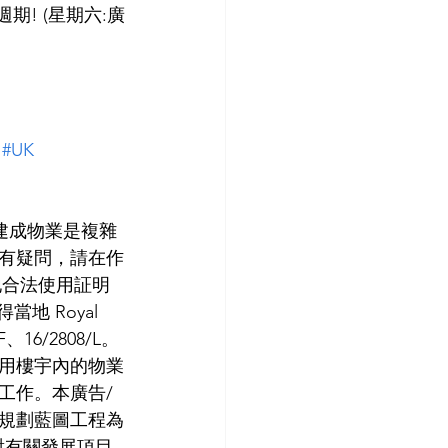
期! (星期六:廣
#UK
未建成物業是複雜
有疑問，請在作
當地合法使用証明
得當地 Royal 
F、16/2808/L。
用樓宇內的物業
工作。本廣告/
規劃藍圖工程為
對有關發展項目