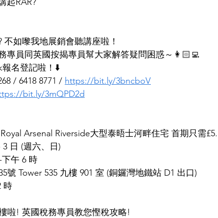
起RAR? 
? 不如嚟我地展銷會聽講座啦！
專員同英國按揭專員幫大家解答疑問困惑～👩🏻‍💻
ink報名登記啦！⬇️
 / 6418 8771 / 
https://bit.ly/3bncboV
ttps://bit.ly/3mQPD2d
al Arsenal Riverside大型泰晤士河畔住宅 首期只需£5
 - 3 日 (週六、日)
-下午 6 時
號 Tower 535 九樓 901 室 (銅鑼灣地鐵站 D1 出口)
 時
司買樓啦! 英國稅務專員教您慳稅攻略!