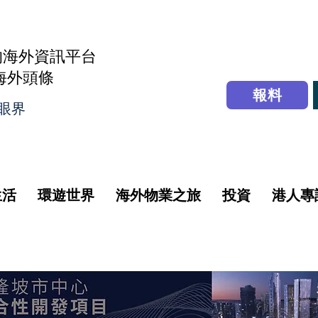
的海外資訊平台
r海外頭條
報料
眼界
生活
環遊世界
海外物業之旅
投資
港人專