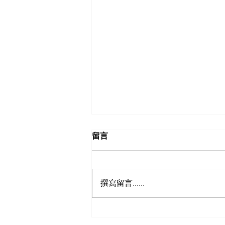
留言
撰寫留言......
【日本自駕遊攻略 - 日本租車