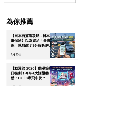
日衝刺！今年4大話題盤
2026 香港動漫
點：Hall 3專飛中伏？
伏終極攻略
VTuber逼爆場？
為你推薦
【日本自駕遊攻略 - 日本租
車保險】以為買足「最貴全
保」就無敵？3分鐘拆解
CDW與NOC分別＋5大即
7月30日
時破保陷阱
【動漫節 2026】動漫節尾
日衝刺！今年4大話題盤
點：Hall 3專飛中伏？
VTuber逼爆場？
7月28日
動漫迷出動！ACGHK
2026 香港動漫電玩節防中
伏終極攻略