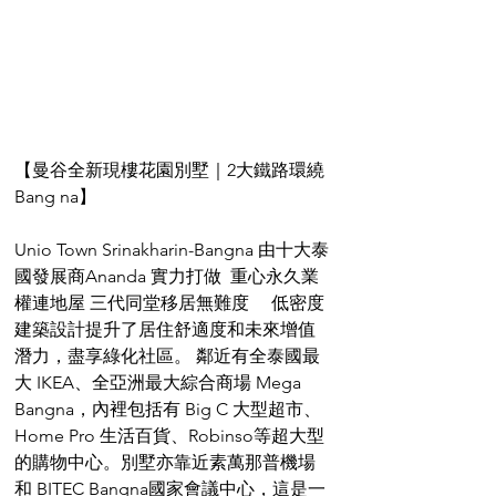
【曼谷全新現樓花園別墅｜2大鐵路環繞
Bang na】
Unio Town Srinakharin-Bangna 由十大泰
國發展商Ananda 實力打做  重心永久業
權連地屋 三代同堂移居無難度     低密度
建築設計提升了居住舒適度和未來增值
潛力，盡享綠化社區。 鄰近有全泰國最
大 IKEA、全亞洲最大綜合商場 Mega 
Bangna，內裡包括有 Big C 大型超市、
Home Pro 生活百貨、Robinso等超大型
的購物中心。別墅亦靠近素萬那普機場
和 BITEC Bangna國家會議中心，這是一