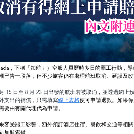
Canada，下稱「加航」）空服人員歷時多日的罷工行動，
潮已告一段落，但不少旅客仍在處理航班取消、延誤及改
月 15 日至 8 月 23 日出發的航班若被取消，並透過網
外支出的補償，只需填寫
線上表格
便可申請退款。如果你
需要由有關代理代為申請。
乘客受罷工影響，額外預訂酒店住宿、餐飲和交通等相關
向加航索償。