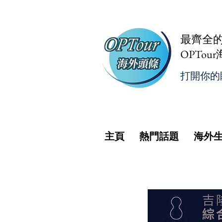
最齊全
OPTou
打開你的
主頁
熱門話題
海外