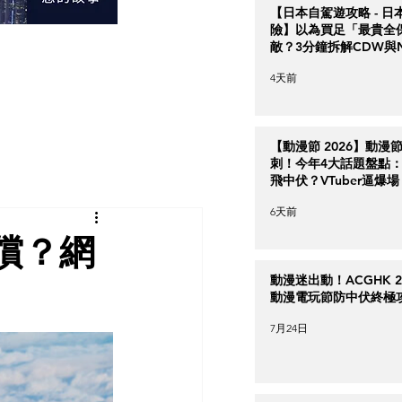
【日本自駕遊攻略 - 日
險】以為買足「最貴全
敵？3分鐘拆解CDW與
＋5大即時破保陷阱
4天前
【動漫節 2026】動漫
刺！今年4大話題盤點：Ha
飛中伏？VTuber逼爆場
6天前
償？網
動漫迷出動！ACGHK 2
動漫電玩節防中伏終極
7月24日