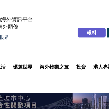
的海外資訊平台
r海外頭條
報料
眼界
生活
環遊世界
海外物業之旅
投資
港人專