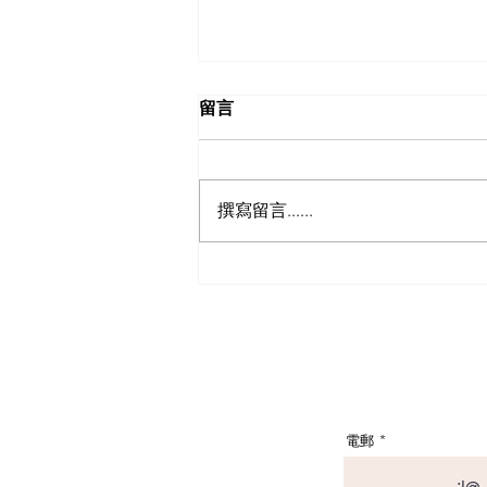
留言
撰寫留言......
【日本自駕遊攻略 - 日本租車
保險】以為買足「最貴全保」
就無敵？3分鐘拆解CDW與
NOC分別＋5大即時破保陷阱
電郵