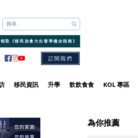
領取《移民加拿大出發準備全指南》
訂閱我們
訪
移民資訊
升學
飲飲食食
KOL 專區
為你推薦