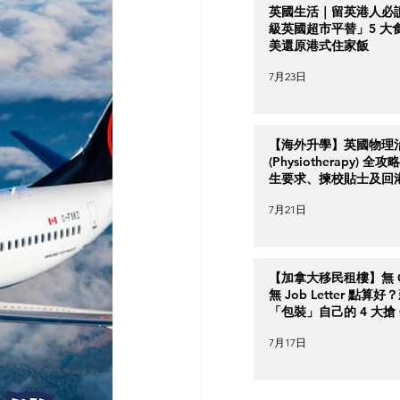
英國生活｜留英港人必
級英國超市平替」5 大
美還原港式住家飯
7月23日
【海外升學】英國物理
(Physiotherapy) 全
生要求、揀校貼士及回
南
7月21日
【加拿大移民租樓】無 Cr
無 Job Letter 點算
「包裝」自己的 4 大搶 O
實力策略
7月17日