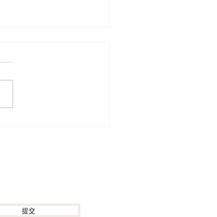
迷出動！ACGHK 2026
動漫電玩節防中伏終極攻
提交