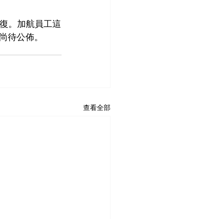
恢復。加航員工這
尚待公佈
。
查看全部