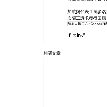
加航與代表 1 萬
次罷工訴求獲得回應
加拿大
罷工
Air Canada
加
相關文章