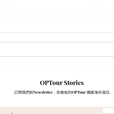
【動漫節 2026】動漫節尾日
動漫
衝刺！今年4大話題盤點：Hall
香港
3專飛中伏？VTuber逼爆場？
略
OPTour Stories
訂閱我們的Newsletter，你會收到OPTour 獨家海外資訊