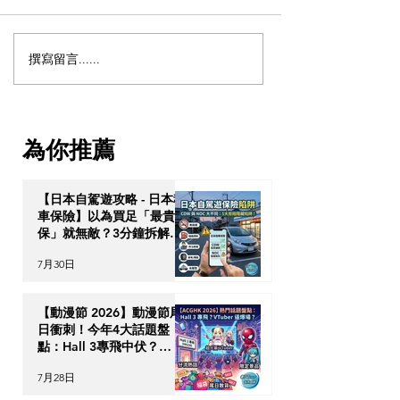
撰寫留言......
【動漫節 2026】動漫節尾
動漫迷出動！AC
日衝刺！今年4大話題盤
2026 香港動漫
點：Hall 3專飛中伏？
伏終極攻略
VTuber逼爆場？
為你推薦
【日本自駕遊攻略 - 日本租
車保險】以為買足「最貴全
保」就無敵？3分鐘拆解
CDW與NOC分別＋5大即
7月30日
時破保陷阱
【動漫節 2026】動漫節尾
日衝刺！今年4大話題盤
點：Hall 3專飛中伏？
VTuber逼爆場？
7月28日