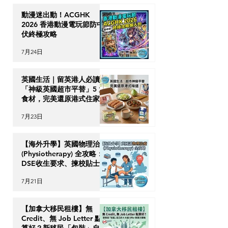
動漫迷出動！ACGHK
2026 香港動漫電玩節防中
伏終極攻略
7月24日
英國生活｜留英港人必讀！
「神級英國超市平替」5 大
食材，完美還原港式住家飯
7月23日
【海外升學】英國物理治療
(Physiotherapy) 全攻略：
DSE收生要求、揀校貼士及
回港執業指南
7月21日
【加拿大移民租樓】無
Credit、無 Job Letter 點