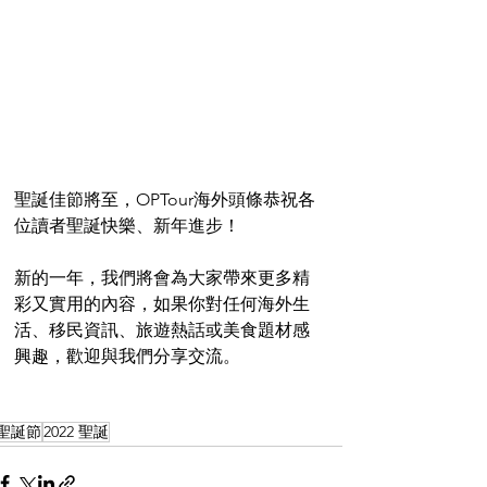
聖誕佳節將至，OPTour海外頭條恭祝各
位讀者聖誕快樂、新年進步！
新的一年，我們將會為大家帶來更多精
彩又實用的內容，如果你對任何海外生
活、移民資訊、旅遊熱話或美食題材感
興趣，歡迎與我們分享交流。
聖誕節
2022 聖誕