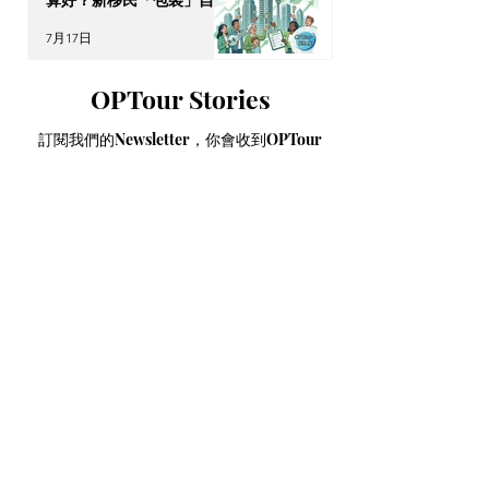
算好？新移民「包裝」自己
的 4 大搶 Offer 軟實力策
7月17日
略
OPTour Stories
訂閱我們的Newsletter，你會收到OPTour
獨家海外資訊
電郵
提交