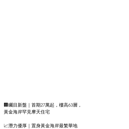
🏢矚目新盤｜首期27萬起，樓高63層，
黃金海岸罕見摩天住宅
📈潛力優厚｜置身黃金海岸最繁華地