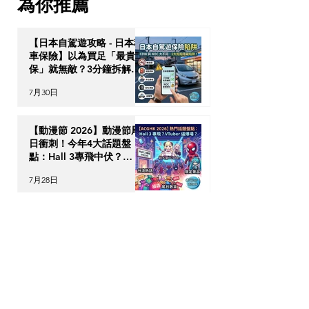
為你推薦
【日本自駕遊攻略 - 日本租
車保險】以為買足「最貴全
保」就無敵？3分鐘拆解
CDW與NOC分別＋5大即
7月30日
時破保陷阱
【動漫節 2026】動漫節尾
日衝刺！今年4大話題盤
點：Hall 3專飛中伏？
VTuber逼爆場？
7月28日
動漫迷出動！ACGHK
2026 香港動漫電玩節防中
伏終極攻略
7月24日
英國生活｜留英港人必讀！