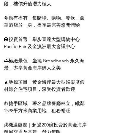
段，樓價升值潛力極大
💎應有盡有｜集賭場、購物、餐飲、豪
華酒店於一身，盡享最完善悠閒體驗
🏫投資首選｜舉步直達大型購物中心 
Pacific Fair 及全澳洲最大會議中心
🌅極緻景色｜坐擁 Broadbeach 永久海
景，盡享黃金海岸醉人之美
🗼地標項目｜黃金海岸最大型娛樂度假
村綜合住宅項目，深受投資者歡迎
👍搶手區域｜著名品牌餐廳林立，毗鄰
1598平方米商業用地，租務暢旺
💰機遇處處｜超過200億投資於黃金海岸
發展交通及基建，潛力無限