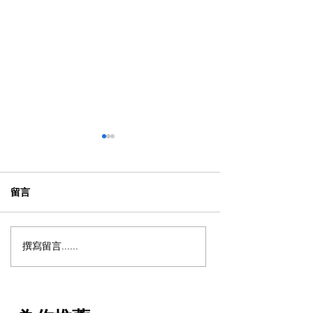
留言
撰寫留言......
【動漫節 2026】動漫節尾
動漫迷出動！AC
日衝刺！今年4大話題盤
2026 香港動漫
點：Hall 3專飛中伏？
伏終極攻略
VTuber逼爆場？