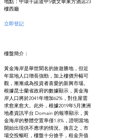
地點：中環干諾道中5號文華東方酒店23
樓西廳
立即登記
樓盤簡介：
黃金海岸是舉世聞名的旅遊勝地，但近
年當地人口增長強勁，加上樓價升幅可
觀，漸漸成為投資者喜愛的新興市場。
根據昆士蘭省政府的數據顯示，黃金海
岸人口將於2041年增加62%，對住屋需
求愈來愈大。此外，根據2019年5月澳洲
地產資訊平台 Domain 的報導顯示，黃
金海岸的整體空置率僅1.8%，證明當地
開始出現供不應求的情況。換言之，市
場交投暢旺，樓盤十分搶手，租金升值