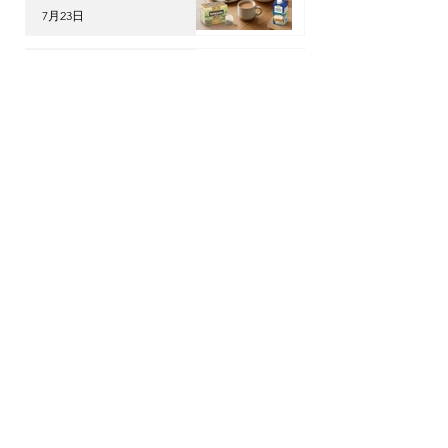
7月23日
【海外升學】英國物理治療
(Physiotherapy) 全攻略：
DSE收生要求、揀校貼士及
回港執業指南
7月21日
【加拿大移民租樓】無
Credit、無 Job Letter 點
算好？新移民「包裝」自己
的 4 大搶 Offer 軟實力策
7月17日
略
OPTour Stories
訂閱我們的Newsletter，你會收到OPTour
獨家海外資訊
電郵