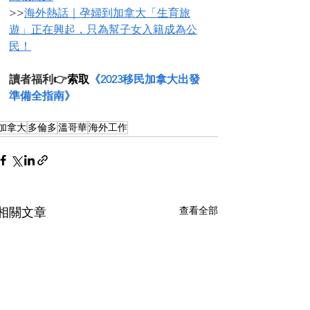
>>
海外熱話｜孕婦到加拿大「生育旅
遊」正在興起，只為幫子女入籍成為公
民！
讀者福利👉
索取
《2023移民加拿大出發
準備全指南》
加拿大
多倫多
溫哥華
海外工作
查看全部
相關文章