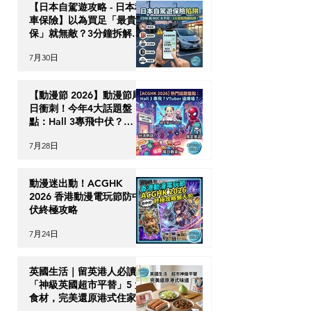
【日本自駕遊攻略 - 日本租
車保險】以為買足「最貴全
保」就無敵？3分鐘拆解
CDW與NOC分別＋5大即
7月30日
時破保陷阱
【動漫節 2026】動漫節尾
日衝刺！今年4大話題盤
點：Hall 3專飛中伏？
VTuber逼爆場？
7月28日
動漫迷出動！ACGHK
2026 香港動漫電玩節防中
伏終極攻略
7月24日
英國生活｜留英港人必讀！
「神級英國超市平替」5 大
食材，完美還原港式住家飯