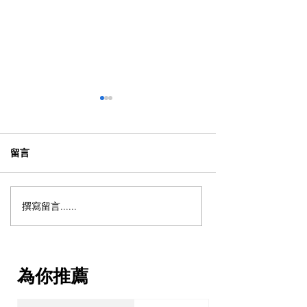
留言
撰寫留言......
【動漫節 2026】動漫節尾
動漫迷出動！AC
日衝刺！今年4大話題盤
2026 香港動漫
點：Hall 3專飛中伏？
伏終極攻略
VTuber逼爆場？
為你推薦