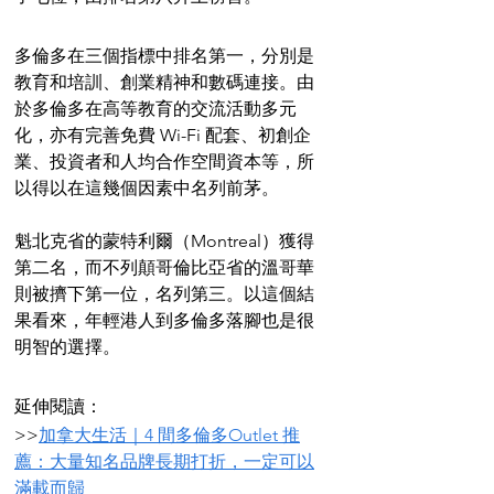
多倫多在三個指標中排名第一，分別是
教育和培訓、創業精神和數碼連接。由
於多倫多在高等教育的交流活動多元
化，亦有完善免費 Wi-Fi 配套、初創企
業、投資者和人均合作空間資本等，所
以得以在這幾個因素中名列前茅。
魁北克省的蒙特利爾（Montreal）獲得
第二名，而不列顛哥倫比亞省的溫哥華
則被擠下第一位，名列第三。以這個結
果看來，年輕港人到多倫多落腳也是很
明智的選擇。
延伸閱讀：
>>
加拿大生活｜4 間多倫多Outlet 推
薦：大量知名品牌長期打折，一定可以
滿載而歸