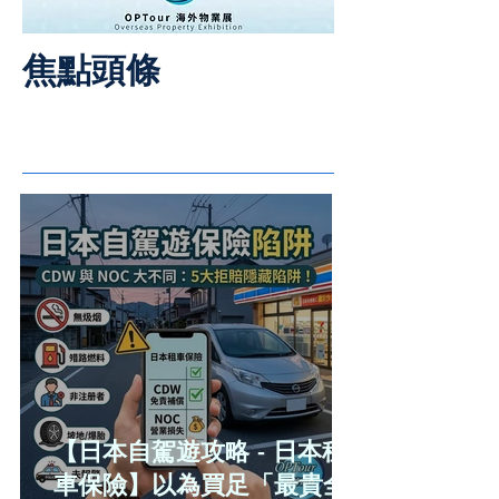
焦點頭條
【日本自駕遊攻略 - 日本租
車保險】以為買足「最貴全