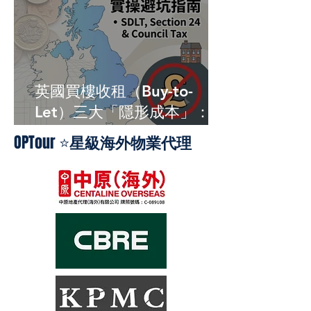
英國買樓收租（Buy-to-
Let）三大「隱形成本」：印
花稅、Section 24 與
OPTour ⭐
星級海外物業代理
Council Tax 實操避坑指南