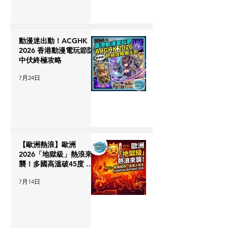
動漫迷出動！ACGHK
2026 香港動漫電玩節防
中伏終極攻略
7月24日
【歐洲熱浪】歐洲
2026「地獄級」熱浪來
襲！多國高溫破45度 逾
萬人喪生 移英/遊歐港人
7月14日
必睇「避暑保命」指南