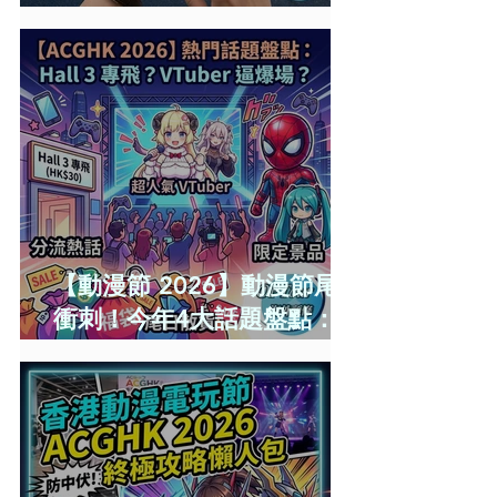
保」就無敵？3分鐘拆解
CDW與NOC分別＋5大即時
破保陷阱
【動漫節 2026】動漫節尾日
衝刺！今年4大話題盤點：
Hall 3專飛中伏？VTuber逼
爆場？