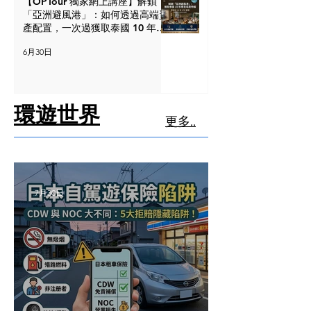
【OPTour 獨家網上講座】解鎖
「亞洲避風港」：如何透過高端資
產配置，一次過獲取泰國 10 年尊
貴長居特權？
6月30日
環遊世界
更多..
7月30日