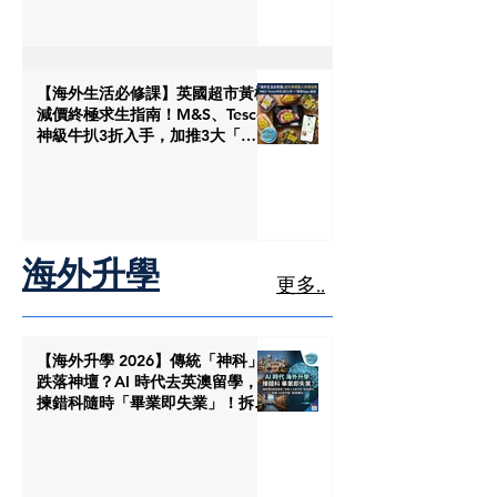
【海外生活必修課】英國超市黃標
減價終極求生指南！M&S、Tesco
神級牛扒3折入手，加推3大「掃
剩食」神級App
海外升學
更多..
【海外升學 2026】傳統「神科」
跌落神壇？AI 時代去英澳留學，
揀錯科隨時「畢業即失業」！拆解
3 大未來必讀新興專科