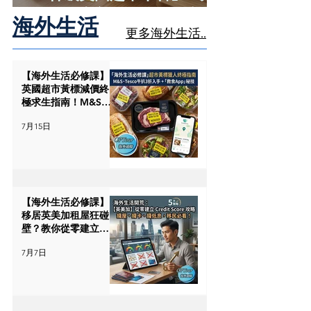
食材，完美還原港式住家飯
海外生活
更多海外生活..
【海外生活必修課】
英國超市黃標減價終
極求生指南！M&S、
Tesco神級牛扒3折入
7月15日
手，加推3大「掃剩
食」神級App
【海外生活必修課】
移居英美加租屋狂碰
壁？教你從零建立
Credit Score（信貸評
7月7日
分）的 5 大實戰策略