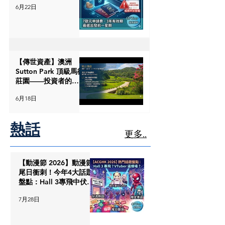
6月22日
「中伏位」大拆解
【傳世資產】澳洲
Sutton Park 頂級馬術
莊園——投資者的終
極護城河
6月18日
熱話
更多..
【動漫節 2026】動漫節
尾日衝刺！今年4大話題
盤點：Hall 3專飛中伏？
VTuber逼爆場？
7月28日