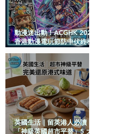
動漫迷出動！ACGHK 2026
香港動漫電玩節防中伏終極
攻略
英國生活｜留英港人必讀！
「神級英國超市平替」5 大