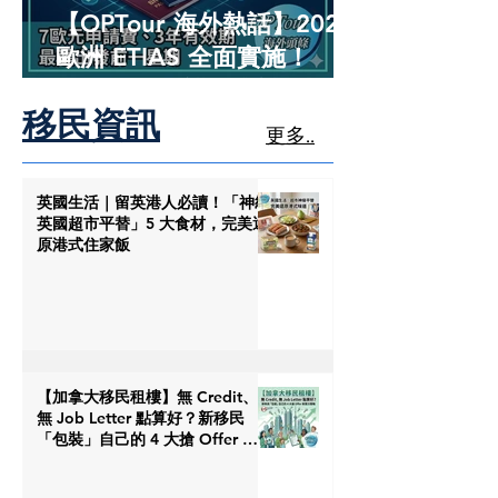
【OPTour 海外熱話】2026
歐洲 ETIAS 全面實施！
BNO、特區護照申請教學與
移民資訊
3 大「中伏位」大拆解
更多..
英國生活｜留英港人必讀！「神級
英國超市平替」5 大食材，完美還
原港式住家飯
【加拿大移民租樓】無 Credit、
無 Job Letter 點算好？新移民
「包裝」自己的 4 大搶 Offer 軟
實力策略