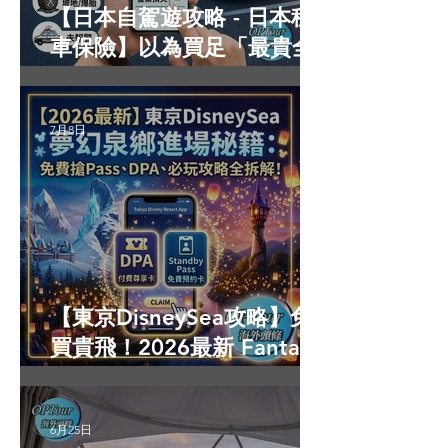
【日本自駕遊攻略 - 日本租
車保險】以為買足「最貴全
保」就無敵？3分鐘拆解
CDW與NOC分別＋5大即時
7月8日
破保陷阱
【東京DisneySea攻略】免
買貴飛！2026最新 Fantasy
Springs 夢幻泉鄉進場秘
籍：免費搶Pass、DPA必玩
6月25日
遊樂設施全拆解