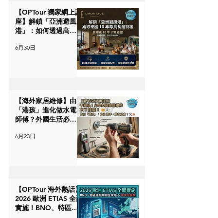
【OPTour 獨家網上講
座】解鎖「亞洲避風
港」：如何透過高端
資產配置，一次過獲
6月30日
取泰國 10 年尊貴長居
特權？
【海外家居維修】由
「港孩」進化做水電
師傅？外國生活必學
DIY 技能與避坑指
6月23日
南！🛠️
【OPTour 海外熱話】
2026 歐洲 ETIAS 全面
實施！BNO、特區護
照申請教學與 3 大