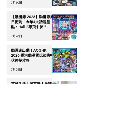
7月30日
時破保陷阱
【動漫節 2026】動漫節尾
日衝刺！今年4大話題盤
點：Hall 3專飛中伏？
VTuber逼爆場？
7月28日
動漫迷出動！ACGHK
2026 香港動漫電玩節防中
伏終極攻略
7月24日
英國生活｜留英港人必讀！
「神級英國超市平替」5 大
食材，完美還原港式住家飯
7月23日
【海外升學】英國物理治療