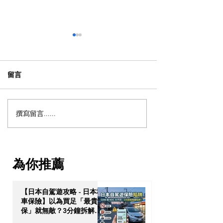
留言
撰寫留言......
英國美食｜約克百年老字
英國生活 ｜推介 
號 Bettys Cafe，裝修靈感
亞洲超市，尋找
來自瑪麗皇后號？不去不
品、中式食材無
算到過約克！
為你推薦
【日本自駕遊攻略 - 日本租
車保險】以為買足「最貴全
保」就無敵？3分鐘拆解
CDW與NOC分別＋5大即