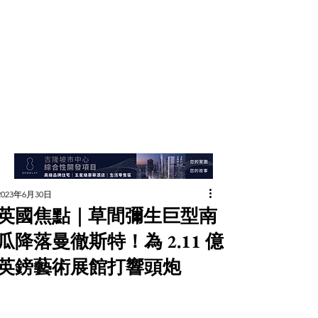
2023年6月30日
英國焦點｜草間彌生巨型南
瓜降落曼徹斯特！為 2.11 億
英鎊藝術展館打響頭炮