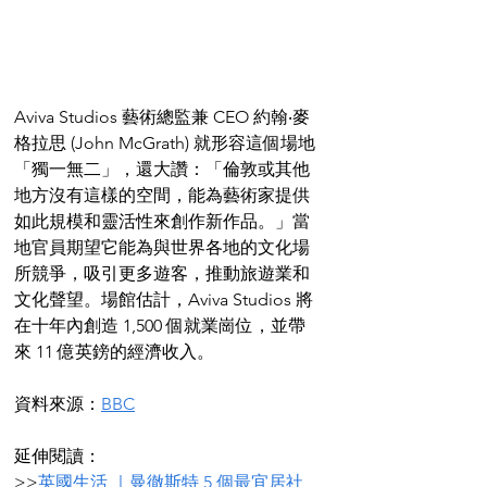
Aviva Studios 藝術總監兼 CEO 約翰‧麥
格拉思 (John McGrath) 就形容這個場地
「獨一無二」，還大讚：「倫敦或其他
地方沒有這樣的空間，能為藝術家提供
如此規模和靈活性來創作新作品。」當
地官員期望它能為與世界各地的文化場
所競爭，吸引更多遊客，推動旅遊業和
文化聲望。場館估計，Aviva Studios 將
在十年內創造 1,500 個就業崗位，並帶
來 11 億英鎊的經濟收入。
資料來源：
BBC
延伸閱讀：
>>
英國生活 ｜曼徹斯特 5 個最宜居社