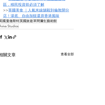
區，移民投資前必須了解
>>
英國美食 ｜人氣米線舖殺到倫敦開分
店！湯底、自由加餸還原香港風味
英國
曼徹斯特
英國旅遊
草間彌生
藝術館
Aviva Studios
查看全部
相關文章