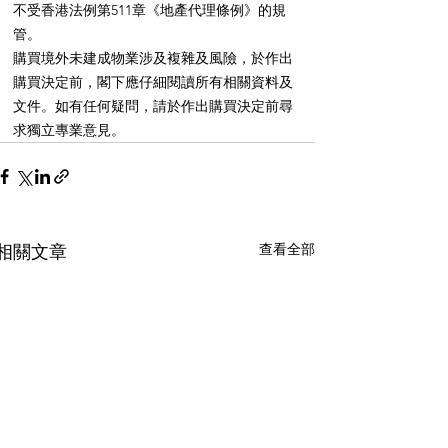
不受香港法例第511章《地產代理條例》的規
管。
購買境外未建成物業涉及複雜及風險，於作出
購買決定前，閣下應仔細閱讀所有相關資料及
文件。如有任何疑問，請於作出購買決定前尋
求獨立專業意見。
查看全部
相關文章