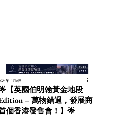
2024年11月6日
🌟【英國伯明翰黃金地段
Edition – 萬物錯過，發展商
首個香港發售會！】🌟