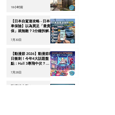
18小时前
【日本自駕遊攻略 - 日本租
車保險】以為買足「最貴全
保」就無敵？3分鐘拆解
CDW與NOC分別＋5大即
7月30日
時破保陷阱
【動漫節 2026】動漫節尾
日衝刺！今年4大話題盤
點：Hall 3專飛中伏？
VTuber逼爆場？
7月28日
動漫迷出動！ACGHK
2026 香港動漫電玩節防中
伏終極攻略
7月24日