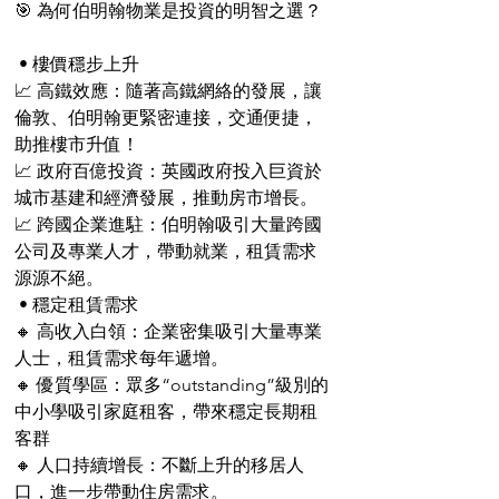
🎯 為何伯明翰物業是投資的明智之選？
 • 樓價穩步上升
📈 高鐵效應：隨著高鐵網絡的發展，讓
倫敦、伯明翰更緊密連接，交通便捷，
助推樓市升值！
📈 政府百億投資：英國政府投入巨資於
城市基建和經濟發展，推動房市增長。
📈 跨國企業進駐：伯明翰吸引大量跨國
公司及專業人才，帶動就業，租賃需求
源源不絕。
 • 穩定租賃需求
🔸 高收入白領：企業密集吸引大量專業
人士，租賃需求每年遞增。
🔸 優質學區：眾多“outstanding”級別的
中小學吸引家庭租客，帶來穩定長期租
客群
🔸 人口持續增長：不斷上升的移居人
口，進一步帶動住房需求。