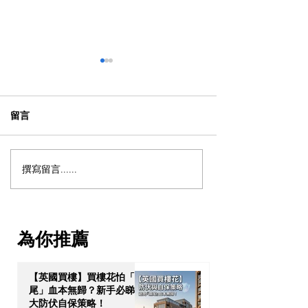
留言
撰寫留言......
英國買樓收租（Buy-to-
【獨家重溫 - 泰
Let）三大「隱形成本」：
資】解鎖「亞洲
印花稅、Section 24 與
港」：泰國 10 
Council Tax 實操避坑指南
簽證與跨代財富
為你推薦
【英國買樓】買樓花怕「爛
尾」血本無歸？新手必睇 3
大防伏自保策略！